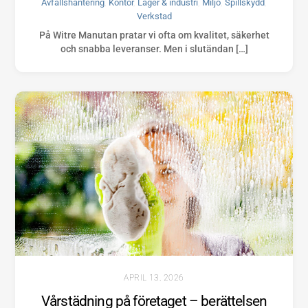
Avfallshantering
,
Kontor
,
Lager & industri
,
Miljö
,
Spillskydd
,
Verkstad
På Witre Manutan pratar vi ofta om kvalitet, säkerhet
och snabba leveranser. Men i slutändan […]
APRIL 13, 2026
Vårstädning på företaget – berättelsen