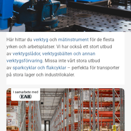
Här hittar du
verktyg
och
mätinstrument
för de flesta
yrken och arbetsplatser. Vi har också ett stort utbud
av
verktygslådor, verktygsbälten och annan
verktygsförvaring
. Missa inte vårt stora utbud
av
sparkcyklar och flakcyklar
– perfekta för transporter
på stora lager och industrilokaler.