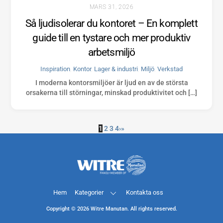
MARS 31, 2026
Så ljudisolerar du kontoret – En komplett
guide till en tystare och mer produktiv
arbetsmiljö
Inspiration
,
Kontor
,
Lager & industri
,
Miljö
,
Verkstad
I moderna kontorsmiljöer är ljud en av de största
orsakerna till störningar, minskad produktivitet och […]
1
2
3
4
›
»
Back
To
Top
Hem
Kategorier
Kontakta oss
Copyright ©
2026
Witre Manutan. All rights reserved.