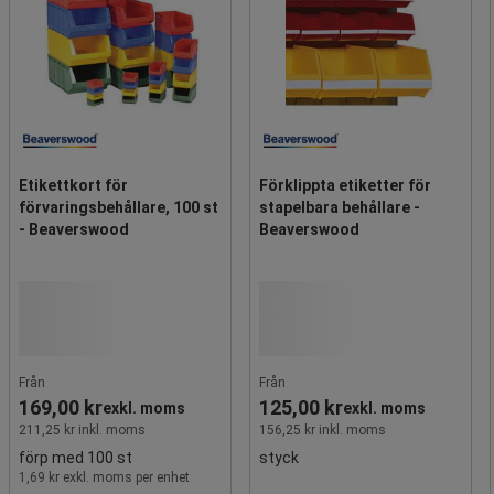
Etikettkort för
Förklippta etiketter för
förvaringsbehållare, 100 st
stapelbara behållare -
- Beaverswood
Beaverswood
Från
Från
169,00 kr
125,00 kr
exkl. moms
exkl. moms
211,25 kr inkl. moms
156,25 kr inkl. moms
förp med 100 st
styck
1,69 kr exkl. moms per enhet