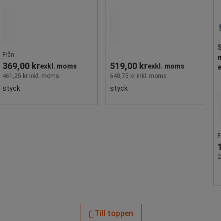
S
Från
m
369,00 kr
519,00 kr
exkl. moms
exkl. moms
e
461,25 kr inkl. moms
648,75 kr inkl. moms
styck
styck
F
2
Till toppen