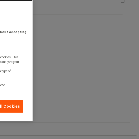
thout Accepting
 cookies. This
o analyze your
 type of
 read
ll Cookies