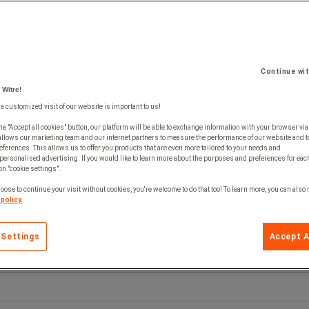
Continue wi
 Witre!
 a customized visit of our website is important to us!
he "Accept all cookies" button, our platform will be able to exchange information with your browser via
allows our marketing team and our internet partners to measure the performance of our website and t
ferences. This allows us to offer you products that are even more tailored to your needs and
personalised advertising. If you would like to learn more about the purposes and preferences for each
 on "cookie settings".
oose to continue your visit without cookies, you're welcome to do that too! To learn more, you can also
policy.
 Settings
Accept A