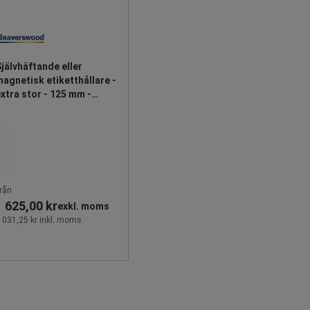
jälvhäftande eller
agnetisk etiketthållare -
xtra stor - 125 mm -
Beaverswood
rån
1 625,00 kr
exkl. moms
 031,25 kr inkl. moms