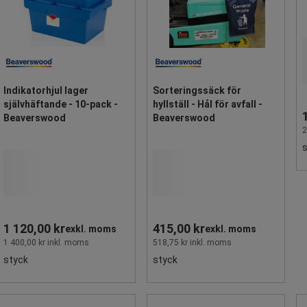
Indikatorhjul lager
Sorteringssäck för
självhäftande - 10-pack -
hyllställ - Hål för avfall -
Beaverswood
Beaverswood
2
1 120,00 kr
415,00 kr
exkl. moms
exkl. moms
1 400,00 kr inkl. moms
518,75 kr inkl. moms
styck
styck