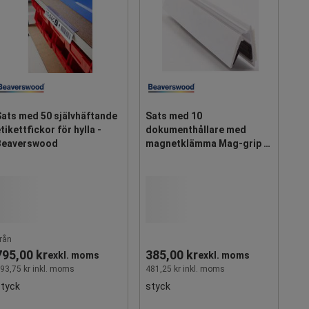
Sats med 50 självhäftande
Sats med 10
tikettfickor för hylla -
dokumenthållare med
Beaverswood
magnetklämma Mag-grip -
Beaverswood
rån
795,00 kr
385,00 kr
exkl. moms
exkl. moms
93,75 kr inkl. moms
481,25 kr inkl. moms
styck
styck