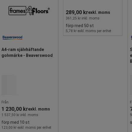
289,00 kr
exkl. moms
361,25 kr inkl. moms
förp med 50 st
5,78 kr exkl. moms per enhet
A4-ram självhäftande
golvmärke - Beaverswood
e
Från
F
1 230,00 kr
exkl. moms
1 537,50 kr inkl. moms
9
förp med 10 st
123,00 kr exkl. moms per enhet