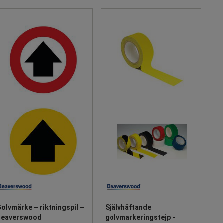
olvmärke – riktningspil –
Självhäftande
Beaverswood
golvmarkeringstejp -