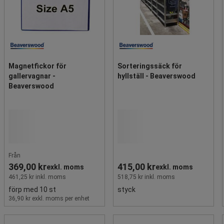
Magnetfickor för
Sorteringssäck för
gallervagnar -
hyllställ - Beaverswood
Beaverswood
Från
369,00 kr
415,00 kr
exkl. moms
exkl. moms
461,25 kr inkl. moms
518,75 kr inkl. moms
förp med 10 st
styck
36,90 kr exkl. moms per enhet