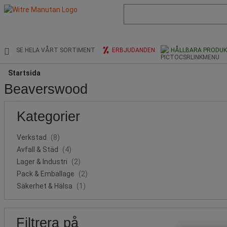
Lista
med
föreslagen
webbsida
och
SE HELA VÅRT SORTIMENT
ERBJUDANDEN
HÅLLBARA PRODU
sökhistorik
Startsida
Beaverswood
Populära
Pris
Nedre
Övre
Kategorier
gräns
gräns
märken
Verkstad
(8)
Avfall & Städ
(4)
Lager & Industri
(2)
Pack & Emballage
(2)
Säkerhet & Hälsa
(1)
Filtrera på