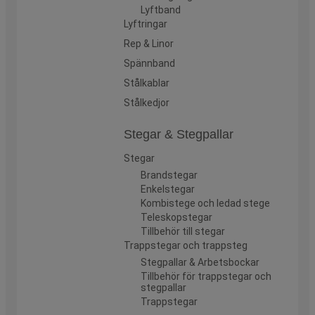
Lyftband
Lyftringar
Rep & Linor
Spännband
Stålkablar
Stålkedjor
Stegar & Stegpallar
Stegar
Brandstegar
Enkelstegar
Kombistege och ledad stege
Teleskopstegar
Tillbehör till stegar
Trappstegar och trappsteg
Stegpallar & Arbetsbockar
Tillbehör för trappstegar och
stegpallar
Trappstegar