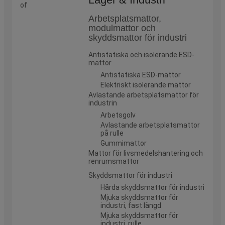
Arbetsplatsmattor,
modulmattor och
skyddsmattor för industri
Antistatiska och isolerande ESD-
mattor
Antistatiska ESD-mattor
Elektriskt isolerande mattor
Avlastande arbetsplatsmattor för
industrin
Arbetsgolv
Avlastande arbetsplatsmattor
på rulle
Gummimattor
Mattor för livsmedelshantering och
renrumsmattor
Skyddsmattor för industri
Hårda skyddsmattor för industri
Mjuka skyddsmattor för
industri, fast längd
Mjuka skyddsmattor för
industri, rulle