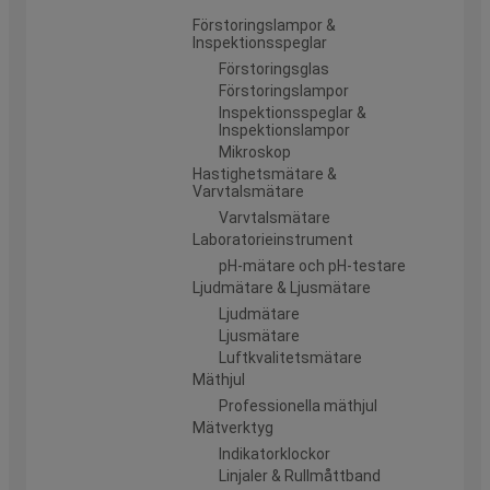
Förstoringslampor &
Inspektionsspeglar
Förstoringsglas
Förstoringslampor
Inspektionsspeglar &
Inspektionslampor
Mikroskop
Hastighetsmätare &
Varvtalsmätare
Varvtalsmätare
Laboratorieinstrument
pH-mätare och pH-testare
Ljudmätare & Ljusmätare
Ljudmätare
Ljusmätare
Luftkvalitetsmätare
Mäthjul
Professionella mäthjul
Mätverktyg
Indikatorklockor
Linjaler & Rullmåttband