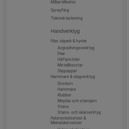
Målartillbehör
Sprayfärg
Teknisk lackering
Handverktyg
Filar, slipark & hyvlar
Avgradningsverktyg
Filar
Häftpistoler
Metallborstar
Slippapper
Hammare & slagverktyg
Drivdorn
Hammare
Klubbor
Mejslar och stämjärn
Stans
Stans- och skärverktyg
Hylsnyckelsatser &
Mekanikersatser