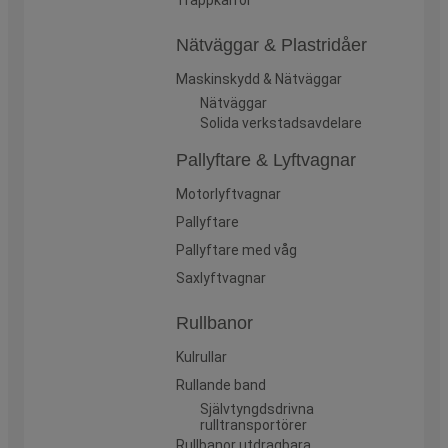
Trappkärror
Nätväggar & Plastridåer
Maskinskydd & Nätväggar
Nätväggar
Solida verkstadsavdelare
Pallyftare & Lyftvagnar
Motorlyftvagnar
Pallyftare
Pallyftare med våg
Saxlyftvagnar
Rullbanor
Kulrullar
Rullande band
Självtyngdsdrivna
rulltransportörer
Rullbanor utdragbara