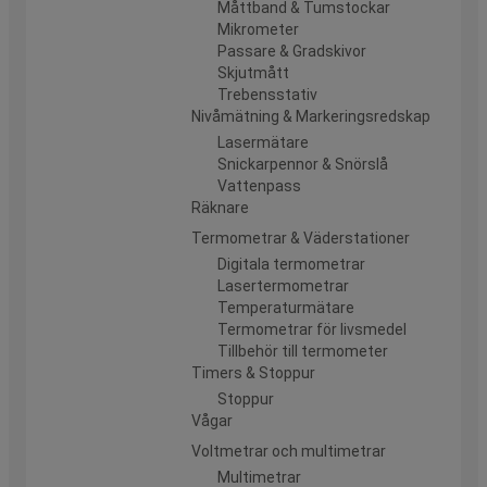
Måttband & Tumstockar
Mikrometer
Passare & Gradskivor
Skjutmått
Trebensstativ
Nivåmätning & Markeringsredskap
Lasermätare
Snickarpennor & Snörslå
Vattenpass
Räknare
Termometrar & Väderstationer
Digitala termometrar
Lasertermometrar
Temperaturmätare
Termometrar för livsmedel
Tillbehör till termometer
Timers & Stoppur
Stoppur
Vågar
Voltmetrar och multimetrar
Multimetrar