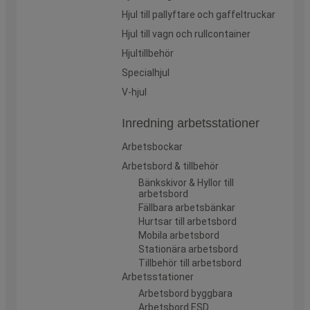
Hjul till pallyftare och gaffeltruckar
Hjul till vagn och rullcontainer
Hjultillbehör
Specialhjul
V-hjul
Inredning arbetsstationer
Arbetsbockar
Arbetsbord & tillbehör
Bänkskivor & Hyllor till
arbetsbord
Fällbara arbetsbänkar
Hurtsar till arbetsbord
Mobila arbetsbord
Stationära arbetsbord
Tillbehör till arbetsbord
Arbetsstationer
Arbetsbord byggbara
Arbetsbord ESD