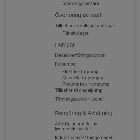
Spänningstestare
Överföring av kraft
Tillbehör för kullager och lager
Flänskullager
Pumpar
Dieselöverföringspumpar
Fatpumpar
Elektrisk fatpump
Manuella fatpumpar
Pneumatisk trumpump
Tillbehör till dieselpump
Tömningspump tillbehör
Rengöring & Avfettning
Avfettningsmedel av
livsmedelskvalitet
Industriell avfettningsmedel