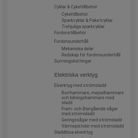
Cyklar & Cykeltillbehör
Cykeltillbehör
Sparkcyklar & Paketcyklar
Trehjuliga sparkcyklar
Fordonstillbehör
Fordonsunderhåll
Mekaniska delar
Redskap för fordonsunderhåll
Surrningskättingar
Elektriska verktyg
Elverktyg med strömsladd
Borrhammare, mejselhammare
och bilningshammare med
sladd
Fram- och återgående sågar
med strömsladd
Geringssågar med strömsladd
Värmepistoler med strömsladd
Sladdlösa elverktyg