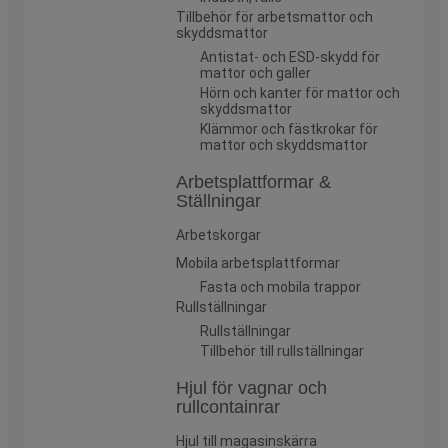
Tillbehör för arbetsmattor och
skyddsmattor
Antistat- och ESD-skydd för
mattor och galler
Hörn och kanter för mattor och
skyddsmattor
Klämmor och fästkrokar för
mattor och skyddsmattor
Arbetsplattformar &
Ställningar
Arbetskorgar
Mobila arbetsplattformar
Fasta och mobila trappor
Rullställningar
Rullställningar
Tillbehör till rullställningar
Hjul för vagnar och
rullcontainrar
Hjul till magasinskärra