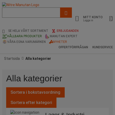
Lista
med
MITT KONTO
föreslagen
Logga in
webbsida
och
SE HELA VÅRT SORTIMENT
ERBJUDANDEN
sökhistorik
HÅLLBARA PRODUKTER
MANUTAN EXPERT
VÅRA EGNA VARUMÄRKEN
NYHETER
OFFERTFÖRFRÅGAN
KUNDSERVICE
Startsida
Alla kategorier
Alla kategorier
Sortera i bokstavsordning
Sortera efter kategori
Lager & Industri