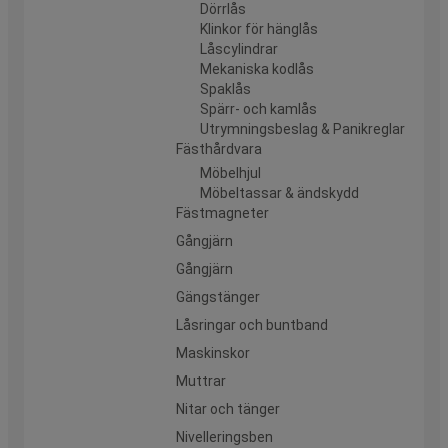
Dörrlås
Klinkor för hänglås
Låscylindrar
Mekaniska kodlås
Spaklås
Spärr- och kamlås
Utrymningsbeslag & Panikreglar
Fästhårdvara
Möbelhjul
Möbeltassar & ändskydd
Fästmagneter
Gångjärn
Gångjärn
Gängstänger
Låsringar och buntband
Maskinskor
Muttrar
Nitar och tänger
Nivelleringsben