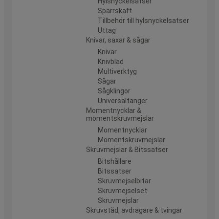
Hylsnyckelsatser
Spärrskaft
Tillbehör till hylsnyckelsatser
Uttag
Knivar, saxar & sågar
Knivar
Knivblad
Multiverktyg
Sågar
Sågklingor
Universaltänger
Momentnycklar &
momentskruvmejslar
Momentnycklar
Momentskruvmejslar
Skruvmejslar & Bitssatser
Bitshållare
Bitssatser
Skruvmejselbitar
Skruvmejselset
Skruvmejslar
Skruvstäd, avdragare & tvingar