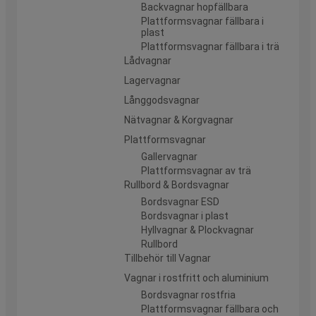
Backvagnar hopfällbara
Plattformsvagnar fällbara i
plast
Plattformsvagnar fällbara i trä
Lådvagnar
Lagervagnar
Långgodsvagnar
Nätvagnar & Korgvagnar
Plattformsvagnar
Gallervagnar
Plattformsvagnar av trä
Rullbord & Bordsvagnar
Bordsvagnar ESD
Bordsvagnar i plast
Hyllvagnar & Plockvagnar
Rullbord
Tillbehör till Vagnar
Vagnar i rostfritt och aluminium
Bordsvagnar rostfria
Plattformsvagnar fällbara och