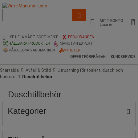
Lista
med
MITT KONTO
föreslagen
Logga in
webbsida
och
SE HELA VÅRT SORTIMENT
ERBJUDANDEN
sökhistorik
HÅLLBARA PRODUKTER
MANUTAN EXPERT
VÅRA EGNA VARUMÄRKEN
NYHETER
OFFERTFÖRFRÅGAN
KUNDSERVICE
Startsida
Avfall & Städ
Utrustning för toalett, dusch och
badrum
Duschtillbehör
Duschtillbehör
Pris
Stock
Material
Produktens
Populära
ursprung
märken
Kategorier