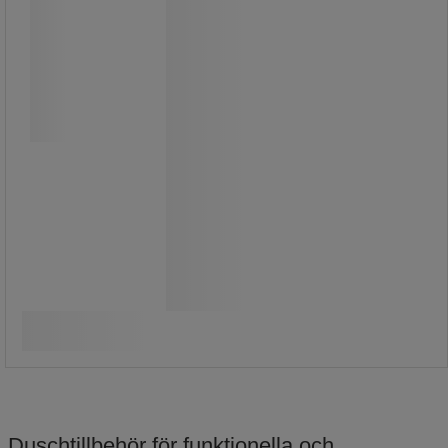
Utdragbar och justerbar duschstång,
tillverkad av aluminium för
oöverträffad rostbeständighet.
Tillverkad med största omsorg, den
kombinerar hållbarhet och kvalitet för
din dagliga komfort.
289,00 kr
exkl. moms
Jämför
361,25 kr inkl. moms
Köp nu
-
+
styck
Duschtillbehör för funktionella och