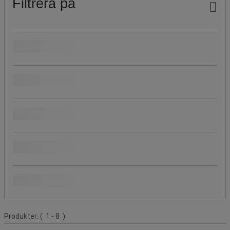
Filtrera på
Pris
Beställningsbar
Material
Produktens ursprung
Populära märken
Produktlista
Produkter:
( 1 - 8 )