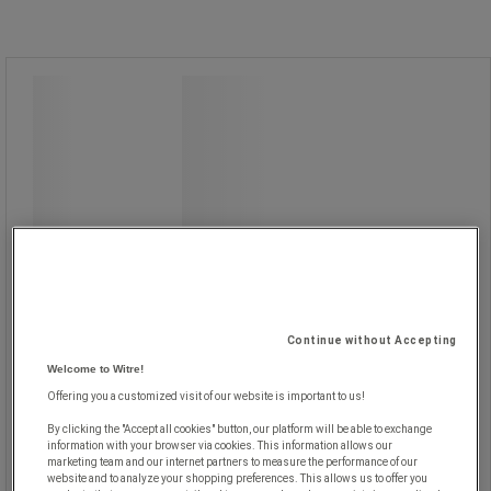
Multifunktionshylla - Arvix
Multifunktionshylla - Arvix
Multifunktionshylla med enkel
installation: ingen borrning, skruvar
eller lim krävs.
Anti-korrosionsbeläggning.
Stöder upp till 5 kg.
Metallstöd.
ABS/PVC sugkoppar.
Continue without Accepting
Welcome to Witre!
Offering you a customized visit of our website is important to us!
By clicking the "Accept all cookies" button, our platform will be able to exchange
information with your browser via cookies. This information allows our
marketing team and our internet partners to measure the performance of our
395,00 kr
exkl. moms
website and to analyze your shopping preferences. This allows us to offer you