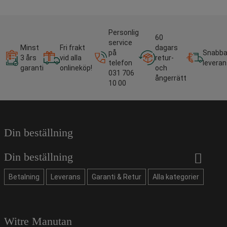
Personlig
60
service
Minst
Fri frakt
dagars
på
Snabb
3 års
vid alla
retur-
telefon
leveran
garanti
onlineköp!
och
031 706
ångerrätt
10 00
Din beställning
Din beställning
Betalning
Leverans
Garanti & Retur
Alla kategorier
Witre Manutan