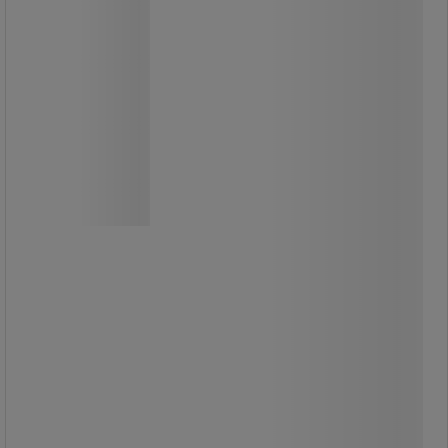
Dispenser Jumbo
Dispenser för jumbotoalettpapper
som passar i miljöer där både hygien
och komfort är viktiga, exempelvis
hotell, restauranger, kontor och
vårdverksamheter.
Den slitstarka konstruktionen gör att
den tål frekvent användning över tid.
Ytan är blank, lätt att hålla ren och
bidrar till ett snyggt och välvårdat
intryck i toalettutrymmen eller
pentryn.
Monteras helst med skruv, men kan
även fästas med stark
dubbelhäftande tejp.