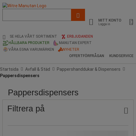
Lista
med
MITT KONTO
föreslagen
Logga in
webbsida
och
SE HELA VÅRT SORTIMENT
ERBJUDANDEN
sökhistorik
HÅLLBARA PRODUKTER
MANUTAN EXPERT
VÅRA EGNA VARUMÄRKEN
NYHETER
OFFERTFÖRFRÅGAN
KUNDSERVICE
Startsida
Avfall & Städ
Pappershanddukar & Dispensers
Pappersdispensers
Pappersdispensers
Populära
Produktens
Pris
Stock
Kapacitet
Höjd
Höjd
Bredd
Bredd
Färg
märken
ursprung
(Antal
(cm)
(mm)
(cm)
(mm)
handdukar)
Filtrera på
Vårt Manutan-märke