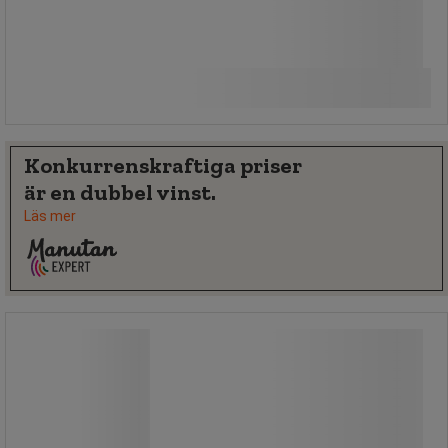
615,00 kr
exkl. moms
Jämför
768,75 kr inkl. moms
Köp nu
-
+
styck
Konkurrenskraftiga priser
är en dubbel vinst.
Läs mer
Handduksdispenser Megamini Slim M,
Z, ZZ vikta
Handduksdispenser Megamini Slim M,
Z, ZZ vikta