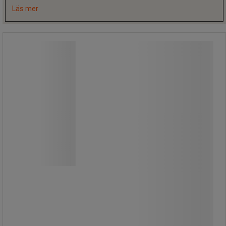
Läs mer
Dispenser Lillbox - P&P
Dispenser Lillbox - P&P
P&P Lillbox är en stilren och låsbar
väggbox för torkpapper, tillverkad i
slitstark hårdplast.
Den transparenta siktytan gör det
enkelt att kontrollera förbrukningen
och planera påfyllning.
Den gedigna avrivningskanten ger
smidig och säker användning.
Passar perfekt i hygienutrymmen,
verkstäder och andra professionella
miljöer.
Avsedd för torkssortimentet: Lill.