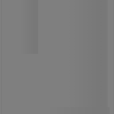
Handduksdispenser Megamini Slim V-
vikt
Exklusiv handduksdispenser i
hårdplast.
Extra tunn design: attraktiv och
sparar utrymme.
Dispenser med lås och avtagbar
nyckel.
Passar till papper C72121 och
C72130.
595,00 kr
exkl. moms
Jämför
743,75 kr inkl. moms
Se 2 alternativ
styck