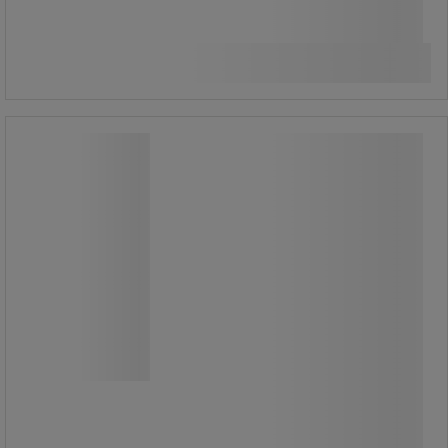
385,00 kr
exkl. moms
Jämför
481,25 kr inkl. moms
styck
Se 2 alternativ
Autocut-dispenser - Kvartsgrå - Mp
hygiène
Autocut-dispenser - Kvartsgrå - Mp
hygiène
AUTOCUT® Quartz Midi Manuell
Dispenser.
Mycket hög autonomi, Fördelning av
ark för ark, Ultrahygienisk, Mer
ekonomiskt, Nyckellås.
Elegant design, kontrollerad
förbrukning, tyst mekanism, lämplig
för alla situationer.