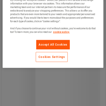
By clicking the "Accept all cookies" button, our platform will be able to exchange
information with your browser via cookies. This information allows our
Dispenser pappershandduk -
marketing team and our internet partners to measure the performance of our
website and to analyze your shopping preferences. This allows us to offer you
MPH1865
products that are even more tailored to your needs and appropriate/personalised
advertising. If you would like to learn more about the purposes and preferences
for each type of cookie, click on "cookie settings".
Dispenser pappershandduk -
MPH1865
And if you choose to continue your visit without cookies, you're welcome to do that
too! To learn more, you can also read our
cookie policy.
Accept All Cookies
Cookies Settings
Lättanvänd dispenser lämplig för
offentliga toalettutrymmen.
Fördelning ark för ark för optimal
ekonomi.
Transparent panel visar pappersnivå i
dispensern.
Kompakt och utrymmesbesparande
format.