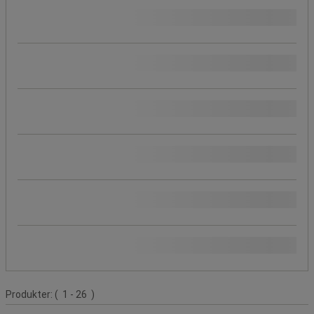
Kapacitet (Antal handdukar)
Höjd (cm)
Höjd (mm)
Bredd (cm)
Bredd (mm)
Färg
Produktlista
Produkter:
( 1 - 26 )