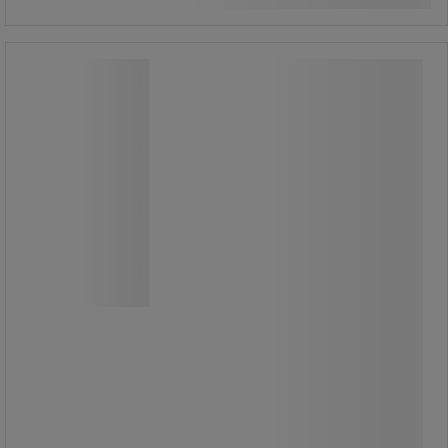
Dispenser Rossignol universal -
Rossignol Pro
Dispenser Rossignol universal -
Rossignol Pro
Praktisk behållare för alla
pappershandduksmärken.
Håll koll på kostnaderna och
pappersförbrukningen.
Fönster som visar hur mycket papper
som finns kvar i dispensern så att du
kan fylla på innan det tar slut.
Med låsfunktion.