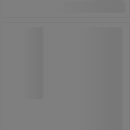
styck
Köp nu
-
+
Dispenser Gigantbox Maxi - P&P
Dispenser Gigantbox Maxi - P&P
P&P Gigantbox Maxi är en låsbar
väggdispenser för Toa Gigant Mellan-
och Jumbo-rullar.
Dispensern är tillverkad i tålig
hårdplast och har en robust
avrivningskant för säker och smidig
användning.
Den integrerade siktremsan gör det
enkelt att övervaka pappersnivån och
planera påfyllning.
Den stilrena utformningen passar väl
i toaletter och hygienutrymmen med
höga krav på funktion och
tillgänglighet.