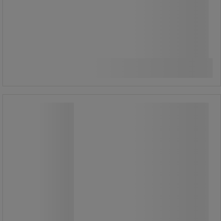
379,00 kr
exkl. moms
Jämför
473,75 kr inkl. moms
styck
Köp nu
-
+
Dispenser Mellanbox - P&P
Dispenser Mellanbox - P&P
P&P Mellanbox är en praktisk och
låsbar dispenser för torkpapper för
Mellan-sortimentet.
Tillverkad i tålig hårdplast och
utrustad med en tydlig
inspektionsruta som gör det enkelt
att se när det är dags för påfyllning.
Den robusta avrivningskanten