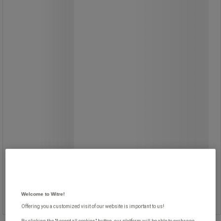
309,00 kr
exkl. moms
386,25 kr inkl. moms
styck
Jämför
Köp nu
Welcome to Witre!
-
+
Offering you a customized visit of our website is important to us!