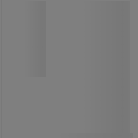
Tork Dispenser Mini Centrummatad
M1
Tork Dispenser Mini Centrummatad
M1
Dispenser i kraftig plast för
centrummatade M1-rullar.
Snygg design i svart eller vitt.
Enkel att fylla på och rengöra.
Låsbar.
Tillverkade i tålig plast.
769,00 kr
exkl. moms
Jämför
961,25 kr inkl. moms