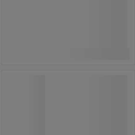
585,00 kr
exkl. moms
Jämför
731,25 kr inkl. moms
styck
Köp nu
-
+
Handduksdispenser Maxi - P&P
Handduksdispenser Maxi - P&P
Låsbar väggdispenser i vit hårdplast
för pappershanddukar med maxmått
26 x 11 cm i hopvikt format.
Anpassad för C- och V-vikta
handdukar, exempelvis Handduk Zig
Zag (art.nr 19183) samt P&P:s