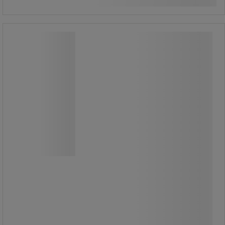
Handduksdispenser Tork Handduk H2
Handduksdispenser Tork Handduk H2
Handtorkhållare Tork Xpress® H2 för
pappershanddukar i en elegant
design.
Dispensern har ett högblankt hölje i
högkvalitativ plast och finns i svart
eller vit variant och är låsbar.
Passar för utrymmen med medelhög
till hög besöksfrekvens.
Handdukarna matas ut ett ark i taget
vilket ger förbättrad hygien och
minskad konsumtion.