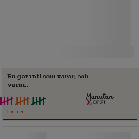
819,00 kr
exkl. moms
Jämför
1 023,75 kr inkl. moms
Köp nu
-
+
styck
En garanti som varar, och
varar...
Läs mer
Tork Dispenser Centrummatad M2