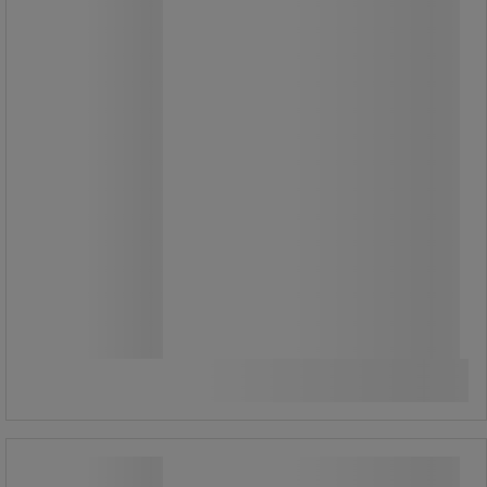
315,00 kr
exkl. moms
393,75 kr inkl. moms
styck
Jämför
Köp nu
-
+
Dispenser ABS universal - Rossignol