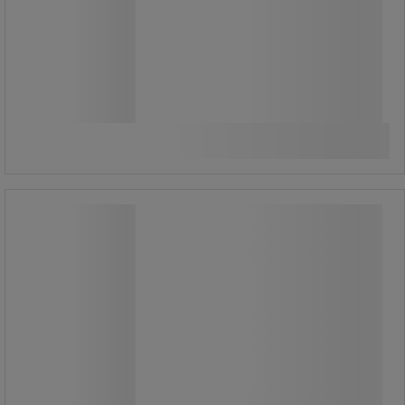
2 075,00 kr
exkl. moms
Jämför
2 593,75 kr inkl. moms
Köp nu
-
+
styck
Tork Xpress Dispenser Multifold
Handduk H2
Tork Xpress Dispenser Multifold
Handduk H2
Tork Xpress Dispenser Multifold
Handduk i Elevation design är lämplig
för miljöer med krav på både komfort
och hygien.