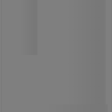
Pro
Dispenser ABS universal - Rossignol
Pro
Praktisk dispenser för
pappershanddukar.
Svår att slita loss: fyra fästpunkter.
Fönster som visar hur mycket papper
som finns kvar i dispensern.
Med plastnyckel och lås.
Passar alla handduksmärken.
309,00 kr
exkl. moms
Jämför
386,25 kr inkl. moms
Köp nu
-
+
styck