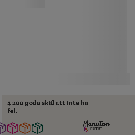
Denna kompakta och attraktiva
dispenser minskar förbrukning och
avfall genom utmatning av ett ark i
taget.
Från
565,00 kr
exkl. moms
Jämför
706,25 kr inkl. moms
Se 2 alternativ
styck
4 200 goda skäl att inte ha
fel.