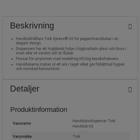
Beskrivning
Handtorkhållare Tork Xpress® H2 för pappershanddukar i en
elegant design.
Dispensern har ett högblankt hölje i högkvalitativ plast och finns i
svart eller vit variant och är låsbar.
Passar för utrymmen med medelhög till hög besöksfrekvens.
Handdukarna matas ut ett ark i taget vilket ger förbättrad hygien
och minskad konsumtion.
Detaljer
Produktinformation
Handduksdispenser Tork
Varunamn
Handduk H2
Varumärke
Tork