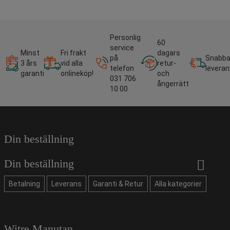
Personlig
60
service
Minst
Fri frakt
dagars
på
Snabb
3 års
vid alla
retur-
telefon
leveran
garanti
onlineköp!
och
031 706
ångerrätt
10 00
Din beställning
Din beställning
Betalning
Leverans
Garanti & Retur
Alla kategorier
Witre Manutan