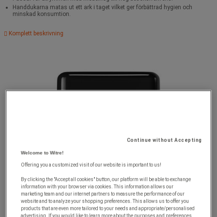
Handdukarna matas ut ett ark i taget vilket ger förbättrad hygien och
minskad konsumtion.
Komplett beskrivning
Continue without Accepting
Welcome to Witre!
Offering you a customized visit of our website is important to us!
By clicking the "Accept all cookies" button, our platform will be able to exchange
information with your browser via cookies. This information allows our
marketing team and our internet partners to measure the performance of our
website and to analyze your shopping preferences. This allows us to offer you
products that are even more tailored to your needs and appropriate/personalised
advertising. If you would like to learn more about the purposes and preferences