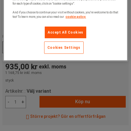
for each type of cookie, click on "cookie settings".
And if you choose to continue your visit without cookies, you're welcome to do that
too! To learn more, you can also read our
cookie policy.
Accept All Cookies
Färg :
Svart
Vit
Cookies Settings
935,00 kr
exkl. moms
1 168,75 kr
inkl. moms
styck
Artikelnr: :
Välj variant
Köp nu
-
+
Större projekt? Gör en offertförfrågan