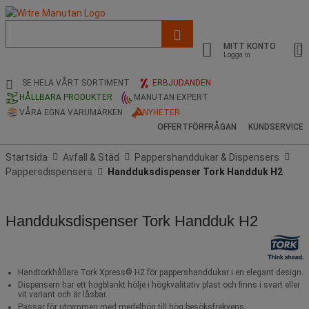
Lista
med
MITT KONTO
föreslagen
Logga in
webbsida
och
SE HELA VÅRT SORTIMENT
ERBJUDANDEN
sökhistorik
HÅLLBARA PRODUKTER
MANUTAN EXPERT
VÅRA EGNA VARUMÄRKEN
NYHETER
OFFERTFÖRFRÅGAN
KUNDSERVICE
Startsida
Avfall & Städ
Pappershanddukar & Dispensers
Pappersdispensers
Handduksdispenser Tork Handduk H2
Handduksdispenser Tork Handduk H2
Handtorkhållare Tork Xpress® H2 för pappershanddukar i en elegant design.
Dispensern har ett högblankt hölje i högkvalitativ plast och finns i svart eller
vit variant och är låsbar.
Passar för utrymmen med medelhög till hög besöksfrekvens.