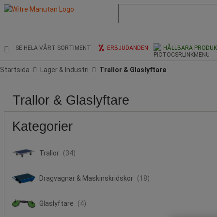
Lista
med
föreslagen
webbsida
och
SE HELA VÅRT SORTIMENT
ERBJUDANDEN
HÅLLBARA PRODU
sökhistorik
Startsida
Lager & Industri
Trallor & Glaslyftare
Pris
Populära
Erbjudande
Produktens
Stock
Ikaros
Trallor & Glaslyftare
märken
ursprung
Shop
Publicering
Kategorier
Trallor
(34)
Dragvagnar & Maskinskridskor
(18)
Glaslyftare
(4)