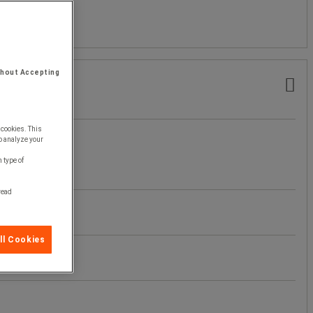
thout Accepting
 cookies. This
o analyze your
 type of
 read
ll Cookies