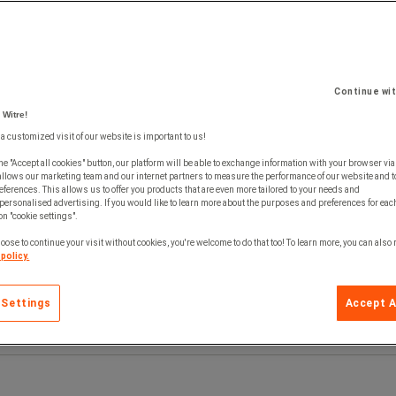
Continue wi
 Witre!
 a customized visit of our website is important to us!
he "Accept all cookies" button, our platform will be able to exchange information with your browser via
allows our marketing team and our internet partners to measure the performance of our website and t
ferences. This allows us to offer you products that are even more tailored to your needs and
personalised advertising. If you would like to learn more about the purposes and preferences for each
 on "cookie settings".
oose to continue your visit without cookies, you're welcome to do that too! To learn more, you can also
policy.
 Settings
Accept A