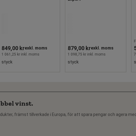
F
849,00 kr
879,00 kr
exkl. moms
exkl. moms
1 061,25 kr inkl. moms
1 098,75 kr inkl. moms
7
styck
styck
bbel vinst.
dukter, främst tillverkade i Europa, för att spara pengar och agera me