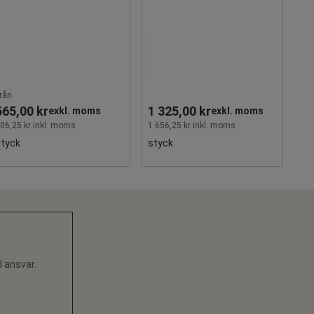
rån
565,00 kr
1 325,00 kr
exkl. moms
exkl. moms
06,25 kr inkl. moms
1 656,25 kr inkl. moms
styck
styck
d ansvar.