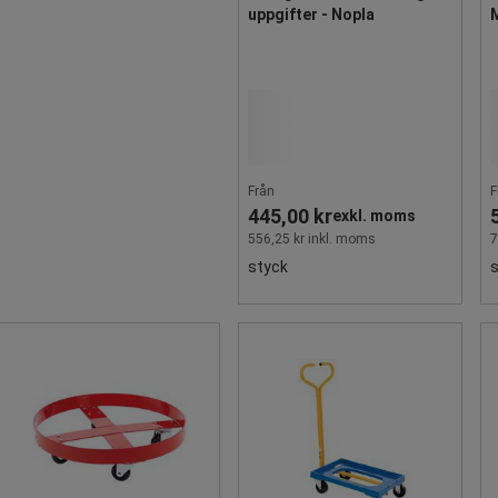
uppgifter - Nopla
Från
F
445,00 kr
exkl. moms
556,25 kr inkl. moms
7
styck