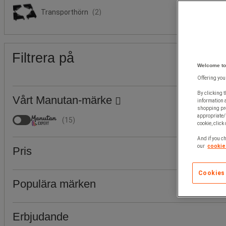
Transporthörn
(2)
Filtrera på
Welcome to
Offering you
By clicking t
Vårt Manutan-märke
information 
shopping pre
appropriate/
(
15
)
cookie, click
And if you ch
our
cookie 
Pris
Cookies
Populära märken
Erbjudande