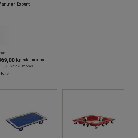
Manutan Expert
rån
569,00 kr
exkl. moms
11,25 kr inkl. moms
styck