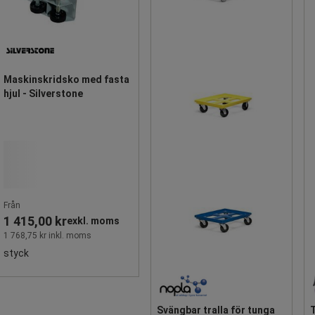
Maskinskridsko med fasta
hjul - Silverstone
Från
1 415,00 kr
exkl. moms
1 768,75 kr inkl. moms
styck
Svängbar tralla för tunga
T