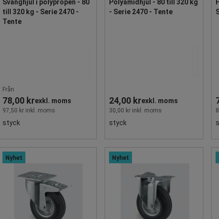
Svänghjul i polypropen - 80
Polyamidhjul - 80 till 320 kg
F
till 320 kg - Serie 2470 -
- Serie 2470 - Tente
S
Tente
Från
78,00 kr
24,00 kr
exkl. moms
exkl. moms
97,50 kr inkl. moms
30,00 kr inkl. moms
8
styck
styck
Nyhet
Nyhet