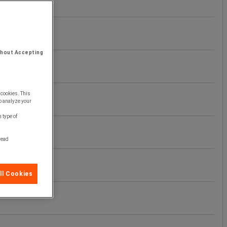
thout Accepting
 cookies. This
o analyze your
 type of
 read
ll Cookies