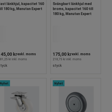
ast länkhjul, kapacitet 160
Svängbart länkhjul med
ill 180 kg, Manutan Expert
broms, kapacitet 160 till
180 kg, Manutan Expert
145,00 kr
175,00 kr
exkl. moms
exkl. moms
81,25 kr inkl. moms
218,75 kr inkl. moms
styck
styck
Nyhet
Nyhet