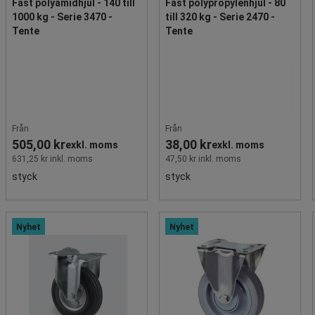
Fast polyamidhjul - 140 till
Fast polypropylenhjul - 80
1000 kg - Serie 3470 -
till 320 kg - Serie 2470 -
Tente
Tente
Från
Från
505,00 kr
38,00 kr
exkl. moms
exkl. moms
631,25 kr inkl. moms
47,50 kr inkl. moms
styck
styck
Nyhet
Nyhet