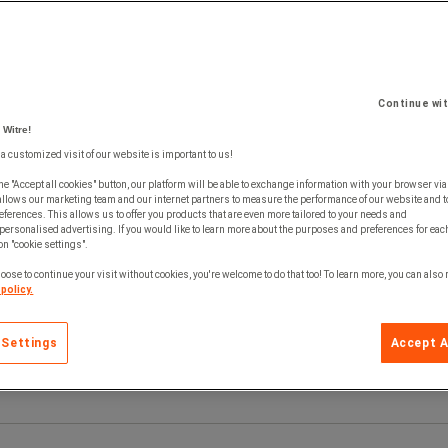
Continue wi
 Witre!
 a customized visit of our website is important to us!
he "Accept all cookies" button, our platform will be able to exchange information with your browser via
allows our marketing team and our internet partners to measure the performance of our website and t
ferences. This allows us to offer you products that are even more tailored to your needs and
personalised advertising. If you would like to learn more about the purposes and preferences for each
 on "cookie settings".
oose to continue your visit without cookies, you're welcome to do that too! To learn more, you can also
policy.
 Settings
Accept A