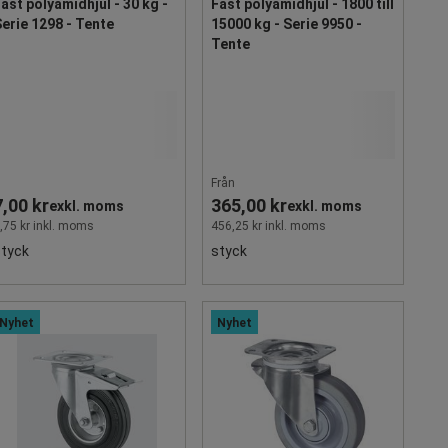
ast polyamidhjul - 30 kg -
Fast polyamidhjul - 1800 till
erie 1298 - Tente
15000 kg - Serie 9950 -
Tente
Från
7,00 kr
365,00 kr
exkl. moms
exkl. moms
,75 kr inkl. moms
456,25 kr inkl. moms
styck
styck
Nyhet
Nyhet