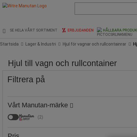
Lista
med
föreslagen
webbsida
och
SE HELA VÅRT SORTIMENT
ERBJUDANDEN
HÅLLBARA PRODU
sökhistorik
Startsida
Lager & Industri
Hjul för vagnar och rullcontainrar
Hj
Pris
Populära
Produktens
Stock
Hjul
Hjul
Hjul
Däck,
Miljö
Hjul,
Broms
Hjul till vagn och rullcontainer
märken
ursprung
kraft
diameter
material
för
användning
(Räckvidd)
(Räckvidd)
användning
Filtrera på
av
hjul
Vårt Manutan-märke
(
2
)
Pris