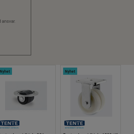
d ansvar.
Nyhet
Nyhet