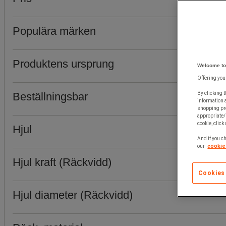
Populära märken
Produktens ursprung
Welcome to
Offering you
Beställningsbar
By clicking t
information 
shopping pre
appropriate/
cookie, click
Hjul
And if you ch
our
cookie 
Hjul kraft (Räckvidd)
Cookies
Hjul diameter (Räckvidd)