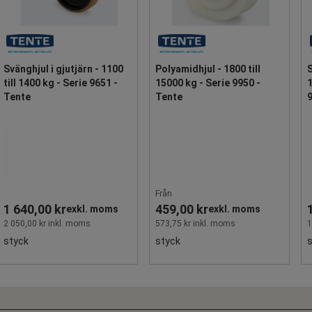
Svänghjul i gjutjärn - 1100
Polyamidhjul - 1800 till
S
till 1400 kg - Serie 9651 -
15000 kg - Serie 9950 -
1
Tente
Tente
9
Från
1 640,00 kr
459,00 kr
exkl. moms
exkl. moms
2 050,00 kr inkl. moms
573,75 kr inkl. moms
1
styck
styck