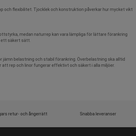
pp och flexibilitet. Tjocklek och konstruktion påverkar hur mycket vikt
ottstyrka, medan naturrep kan vara lämpliga för lättare förankring
ett säkert sätt.
ör jämn belastning och stabil förankring. Överbelastning ska alltid
 rep och linor fungerar effektivt och säkert i alla miljöer.
ars retur- och ångerrätt
Snabba leveranser