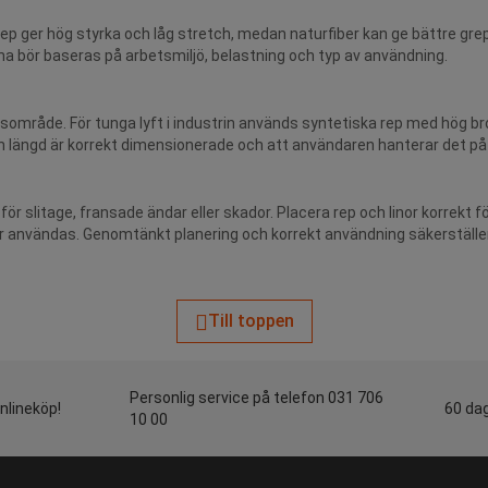
a rep ger hög styrka och låg stretch, medan naturfiber kan ge bättre gre
lina bör baseras på arbetsmiljö, belastning och typ av användning.
ngsområde. För tunga lyft i industrin används syntetiska rep med hög br
ch längd är korrekt dimensionerade och att användaren hanterar det på 
för slitage, fransade ändar eller skador. Placera rep och linor korrekt f
 användas. Genomtänkt planering och korrekt användning säkerställer att
Till toppen
Personlig service på telefon 031 706
onlineköp!
60 dag
10 00