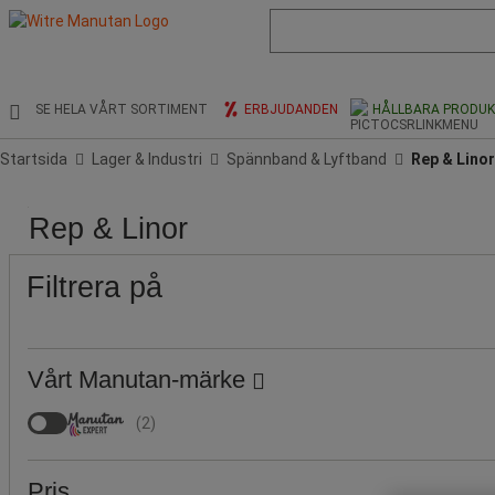
Lista
med
föreslagen
webbsida
och
SE HELA VÅRT SORTIMENT
ERBJUDANDEN
HÅLLBARA PRODU
sökhistorik
Startsida
Lager & Industri
Spännband & Lyftband
Rep & Linor
Pris
Populära
Stock
Längder
Total
Total
Diameter
Färg
Rep & Linor
märken
(m)
bredd
höjd
Ø
(mm)
(mm)
(mm)
Filtrera på
Vårt Manutan-märke
(
2
)
Pris