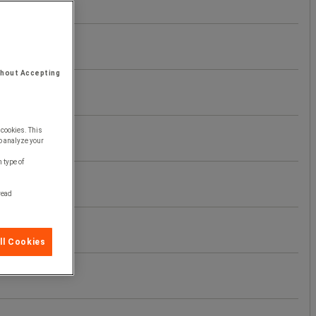
thout Accepting
 cookies. This
o analyze your
 type of
 read
ll Cookies