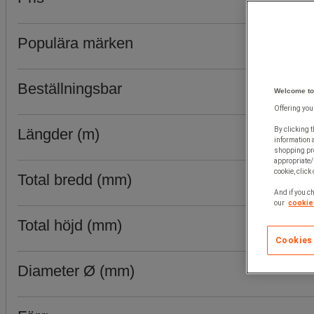
Populära märken
Beställningsbar
Welcome to
Offering you
Längder (m)
By clicking t
information 
shopping pre
appropriate/
cookie, click
Total bredd (mm)
And if you ch
our
cookie 
Total höjd (mm)
Cookies
Diameter Ø (mm)