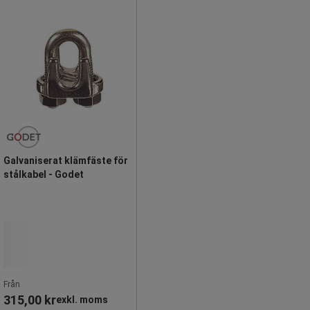
Galvaniserat klämfäste för
stålkabel - Godet
Från
315,00 kr
exkl. moms