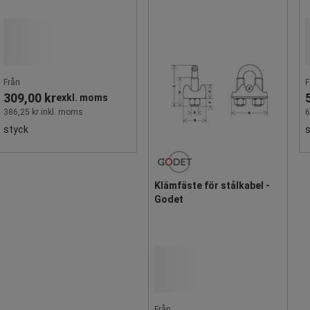
Från
F
309,00 kr
exkl. moms
386,25 kr inkl. moms
6
styck
Klämfäste för stålkabel -
Godet
Från