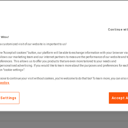
Continue wi
 Witre!
 a customized visit of our website is important to us!
he "Accept all cookies" button, our platform will be able to exchange information with your browser via
allows our marketing team and our internet partners to measure the performance of our website and t
ferences. This allows us to offer you products that are even more tailored to your needs and
personalised advertising. If you would like to learn more about the purposes and preferences for each
 on "cookie settings".
oose to continue your visit without cookies, you're welcome to do that too! To learn more, you can also
policy.
 Settings
Accept A