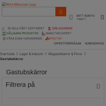
Lista
med
MITT KONTO
föreslagen
Logga in
webbsida
och
SE HELA VÅRT SORTIMENT
ERBJUDANDEN
sökhistorik
HÅLLBARA PRODUKTER
MANUTAN EXPERT
VÅRA EGNA VARUMÄRKEN
NYHETER
OFFERTFÖRFRÅGAN
KUNDSERVICE
Startsida
Lager & Industri
Magasinkärror & Pirror
Gastubskärror
Gastubskärror
Pris
Populära
Stock
Produktens
Ikaros
Kapacitet
Kapacitet
Total
Flaska,
Typ
Färg
märken
ursprung
Shop
(kg)
(antal
bredd
maximal
av
Publicering
flaskor)
(mm)
Ø
hjul
Filtrera på
(mm)
Vårt Manutan-märke