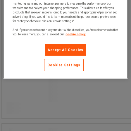
marketing team and our internet partners to measure the performance of our
Gastubkärra 200 kg - Manutan Expert
website and to analyze your shopping preferences. This allows us to offer you
products that are even more tailored to your needs and appropriate/personalised
advertising. If you would like to learn more about the purposes and preferences
Gastubkärra 200 kg - Manutan Expert
for each type of cookie, click on "cookie settings".
And if you choose to continue your visit without cookies, you're welcome to do that
too! To learn more, you can also read our
cookie policy.
Solid ram.
Tystgående.
Fasta hjul.
Accept All Cookies
Cookies Settings
1 500,00 kr
exkl. moms
Jämför
1 875,00 kr inkl. moms
styck
Köp nu
-
+