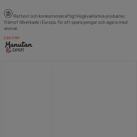
Rättvist och konkurrenskraftigt.
Högkvalitativa produkter,
främst tillverkade i Europa, för att spara pengar och agera med
ansvar.
Läs mer
Gastubkärra för transport av 1-2
tuber
Gastubkärra för transport av 1-2
tuber
Tuberna ställs på olika plattor.
Säkra med låskätting.
Uppvikta kanter.
Har lyftbygel.