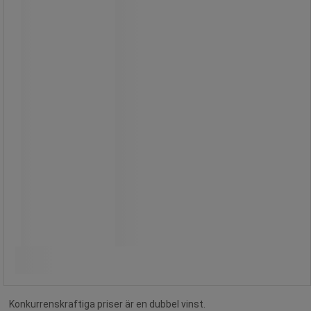
Kärran klarar en maximal belastning
på 80 kg.
5 060,00 kr
exkl. moms
6 325,00 kr inkl. moms
styck
Jämför
Köp nu
-
+
Konkurrenskraftiga priser är en dubbel vinst.