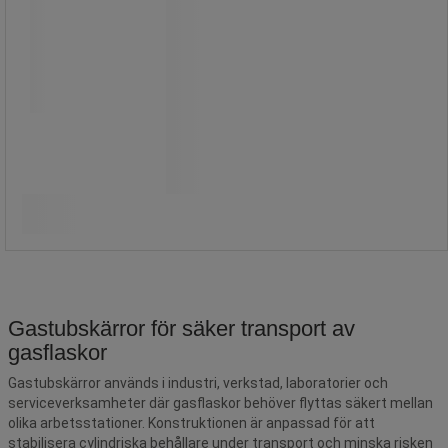
Lastplan: 255 x 255 mm.
2 245,00 kr
exkl. moms
Jämför
2 806,25 kr inkl. moms
styck
Köp nu
-
+
Gastubskärror för säker transport av
gasflaskor
Gastubskärror används i industri, verkstad, laboratorier och
serviceverksamheter där gasflaskor behöver flyttas säkert mellan
olika arbetsstationer. Konstruktionen är anpassad för att
stabilisera cylindriska behållare under transport och minska risken