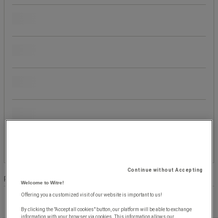
Kapacitet (antal flaskor)
Total bredd (mm)
Flaska, maximal Ø (mm)
Typ av hjul
Färg
Continue without Accepting
Produktlista
Produkter:
( 1 - 7 )
Welcome to Witre!
Offering you a customized visit of our website is important to us!
By clicking the "Accept all cookies" button, our platform will be able to exchange
information with your browser via cookies. This information allows our