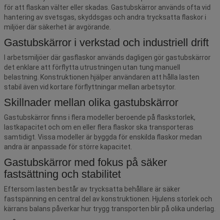
för att flaskan välter eller skadas. Gastubskärror används ofta vid
hantering av svetsgas, skyddsgas och andra trycksatta flaskor i
miljöer där säkerhet är avgörande.
Gastubskärror i verkstad och industriell drift
I arbetsmiljöer där gasflaskor används dagligen gör gastubskärror
det enklare att förflytta utrustningen utan tung manuell
belastning. Konstruktionen hjälper användaren att hålla lasten
stabil även vid kortare förflyttningar mellan arbetsytor.
Skillnader mellan olika gastubskärror
Gastubskärror finns i flera modeller beroende på flaskstorlek,
lastkapacitet och om en eller flera flaskor ska transporteras
samtidigt. Vissa modeller är byggda för enskilda flaskor medan
andra är anpassade för större kapacitet.
Gastubskärror med fokus på säker
fastsättning och stabilitet
Eftersom lasten består av trycksatta behållare är säker
fastspänning en central del av konstruktionen. Hjulens storlek och
kärrans balans påverkar hur trygg transporten blir på olika underlag.