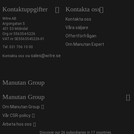
Kontaktuppgifter
Kontakta oss
Witre AB
Kontakta oss
Argongatan 5
Våra säljare
431 53 Mölndal
Org.nr 556354-5226
Offertförfrågan
VAT.nr SE5563545226-01
Om Manutan Expert
Tel:
031 706 10 00
sales@witre.se
Kontakta oss via
Manutan Group
Manutan Group
Om Manutan Group
Vår CSR-policy
Arbeta hos oss
Discover our 26 subsidiaries in 17 countries.