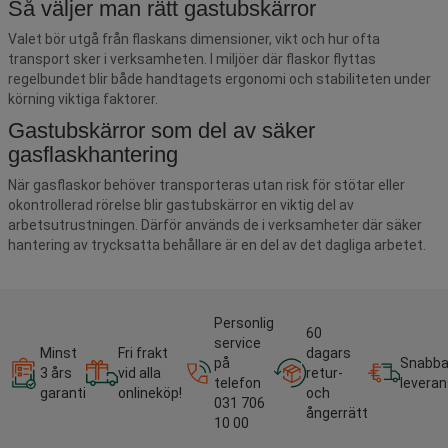
Så väljer man rätt gastubskärror
Valet bör utgå från flaskans dimensioner, vikt och hur ofta
transport sker i verksamheten. I miljöer där flaskor flyttas
regelbundet blir både handtagets ergonomi och stabiliteten under
körning viktiga faktorer.
Gastubskärror som del av säker
gasflaskhantering
När gasflaskor behöver transporteras utan risk för stötar eller
okontrollerad rörelse blir gastubskärror en viktig del av
arbetsutrustningen. Därför används de i verksamheter där säker
hantering av trycksatta behållare är en del av det dagliga arbetet.
Personlig
60
service
Minst
Fri frakt
dagars
på
Snabb
3 års
vid alla
retur-
telefon
leveran
garanti
onlineköp!
och
031 706
ångerrätt
10 00