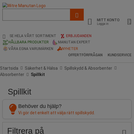
Lista
med
MITT KONTO
föreslagen
Logga in
webbsida
och
SE HELA VÅRT SORTIMENT
ERBJUDANDEN
sökhistorik
HÅLLBARA PRODUKTER
MANUTAN EXPERT
VÅRA EGNA VARUMÄRKEN
NYHETER
OFFERTFÖRFRÅGAN
KUNDSERVICE
Startsida
Säkerhet & Hälsa
Spillskydd & Absorbenter
Absorbenter
Spillkit
Spillkit
Pris
Populära
Modell
Erbjudande
Produktens
Total
Beskrivning
Stock
Ikaros
märken
ursprung
absorptionskapacitet
Shop
(L)
Publicering
Behöver du hjälp?
Vi gör det enkelt att välja rätt spillskydd.
Filtrera på