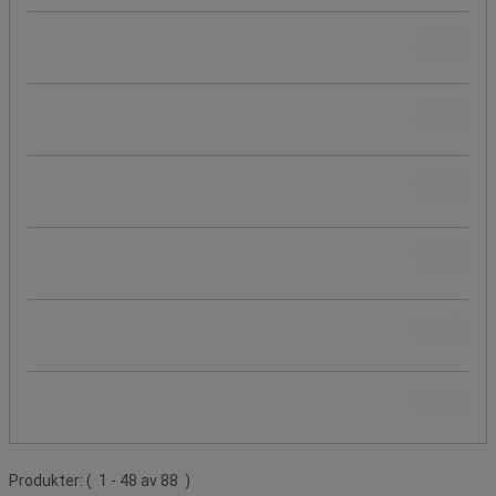
Erbjudande
Produktens ursprung
Total absorptionskapacitet (L)
Beskrivning
Beställningsbar
Ikaros Shop Publicering
Produktlista
Produkter:
( 1 - 48 av 88 )