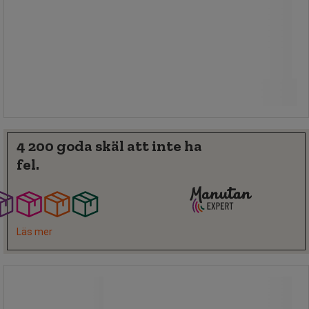
Från
5 015,00 kr
exkl. moms
Jämför
6 268,75 kr inkl. moms
styck
Se 2 alternativ
4 200 goda skäl att inte ha
fel.
Läs mer
Spillkit 260 liter, Universal, Mobil, Röd
- Ikasorb