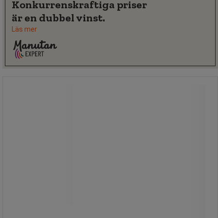
Konkurrenskraftiga priser
är en dubbel vinst.
Läs mer
Spillpåse Universal, absorption 35
liter - Ikasorb
Spillpåse Universal, absorption 35
liter - Ikasorb
Ikasorb Spillpåse Universal 35 liter är
ett komplett kit med allt som behövs
för en snabb insats vid tillbud eller
olyckor.
Med sin kompakta form är den enkel
att förvara, till exempel i en maskin-
eller lastbilshytt.