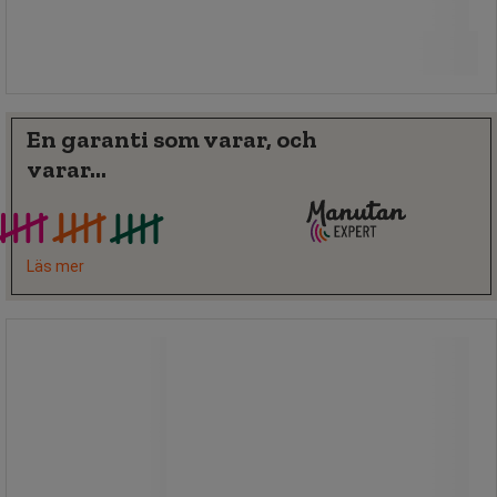
3 155,00 kr
exkl. moms
Jämför
3 943,75 kr inkl. moms
Köp nu
-
+
styck
En garanti som varar, och
varar...
Läs mer
Ersättningssats till Spillkit 410 Oil
Only - Ikasorb
Ersättningssats till Spillkit 410 Oil
Only - Ikasorb