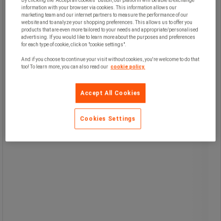
By clicking the "Accept all cookies" button, our platform will be able to exchange
viktig förebyggande del av ett
information with your browser via cookies. This information allows our
företags strategi för att ta hand om
marketing team and our internet partners to measure the performance of our
spill eller läckage.
website and to analyze your shopping preferences. This allows us to offer you
products that are even more tailored to your needs and appropriate/personalised
Spillkit Universal är för alla slags
advertising. If you would like to learn more about the purposes and preferences
vätskor, packat i en väl synlig, gul
for each type of cookie, click on "cookie settings".
behållare - perfekt när olyckan är
framme.
And if you choose to continue your visit without cookies, you're welcome to do that
Innehåll: 100 x ark, 10 x kuddar, 10 x
too! To learn more, you can also read our
cookie policy.
ormar, 2 x 10 kg granulat, 1 par
skyddshandskar, 1 x skyddsdräkt,
ögondusch 500 ml, 5 x avfallspåse
Accept All Cookies
(10002951), 1 x handskyffel, 1 x
borste.
Med sorbenter och övrigt material i
Cookies Settings
detta spillkit städar man enkelt upp
mindre läckage/spill - totalt upp till
260 liter.
Efter avklarad sanering, placera allt
förbrukat material i avfallspåse, slut
den väl och skicka till destruktion -
kan det bli enklare?