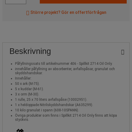
Större projekt? Gör en offertförfrågan
Beskrivning
Påfyllningssats till artikelnummer 406 - Spillkit 2714 Oil Only.
innehåller påfyllning av absorbenter, avfallspåsar, granulat och
skyddshandskar.
Innehåller:
50 x ark (M-75).
5 x kuddar (M-61).
3 x orm (M-30).
1 rulle, 25 x 70 liters avfallspåse (10002951).
1 x heldoppade Nitrilskyddshandskar (A635299).
10 kilo granulat i spann (608-10SPANN).
Övriga produkter som finns i Spillkit 2714 Oil Only finns att köpa
styckvis.