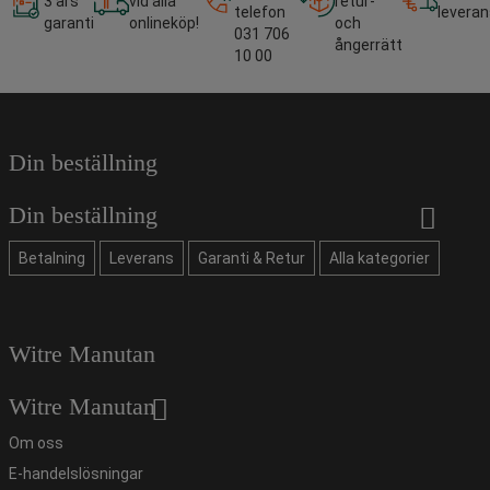
3 års
vid alla
retur-
telefon
leveran
garanti
onlineköp!
och
031 706
ångerrätt
10 00
Din beställning
Din beställning
Betalning
Leverans
Garanti & Retur
Alla kategorier
Witre Manutan
Witre Manutan
Om oss
E-handelslösningar