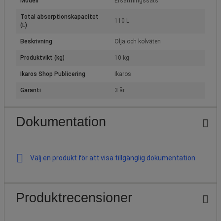
Modell
Ersättningssats
Total absorptionskapacitet
110 L
(L)
Beskrivning
Olja och kolväten
Produktvikt (kg)
10 kg
Ikaros Shop Publicering
Ikaros
Garanti
3 år
Dokumentation
Välj en produkt för att visa tillgänglig dokumentation
Produktrecensioner