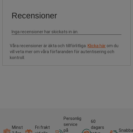
Våra recensioner är äkta och tillförlitliga.
Klicka här
om du
vill veta mer om våra förfaranden för autentisering och
kontroll.
Personlig
60
service
Minst
Fri frakt
dagars
på
Snabb