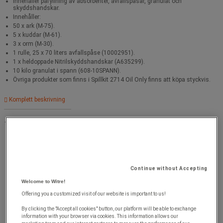
innehåller påfyllning av absorbenter, avfallspåsar, granulat och
skyddshandskar.
Innehåller:
50 x ark (M-75).
5 x kuddar (M-61).
3 x orm (M-30).
1 rulle, 25 x 70 liters avfallspåse (10002951).
1 x heldoppade Nitrilskyddshandskar (A635299).
10 kilo granulat i spann (608-10SPANN).
Övriga produkter som finns i Spillkit 2714 Oil Only finns att köpa styckvis.
Komplett beskrivning
Garanti : 3 år
Continue without Accepting
Welcome to Witre!
Offering you a customized visit of our website is important to us!
By clicking the "Accept all cookies" button, our platform will be able to exchange
information with your browser via cookies. This information allows our