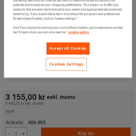
marketing team and our internet partners to measure the performance of our
website and to analyze your shopping preferences. This allows us to offer you
products that are even more tailored to your needs and appropriate/personalised
advertising. If you would like to learn more about the purposes and preferences
for each type of cookie, click on "cookie settings".
And if you choose to continue your visit without cookies, you're welcome to do that
too! To learn more, you can also read our
cookie policy.
Accept All Cookies
Cookies Settings
3 155,00 kr
exkl. moms
3 943,75 kr
inkl. moms
styck
Artikelnr:
406-INS
Köp nu
-
+