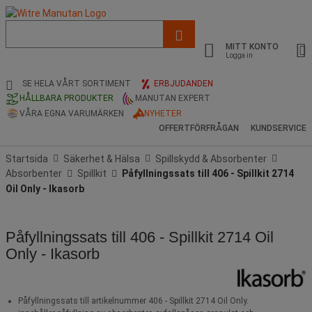
Lista
med
MITT KONTO
föreslagen
Logga in
webbsida
och
SE HELA VÅRT SORTIMENT
ERBJUDANDEN
sökhistorik
HÅLLBARA PRODUKTER
MANUTAN EXPERT
VÅRA EGNA VARUMÄRKEN
NYHETER
OFFERTFÖRFRÅGAN
KUNDSERVICE
Startsida
Säkerhet & Hälsa
Spillskydd & Absorbenter
Absorbenter
Spillkit
Påfyllningssats till 406 - Spillkit 2714
Oil Only - Ikasorb
Påfyllningssats till 406 - Spillkit 2714 Oil
Only - Ikasorb
Påfyllningssats till artikelnummer 406 - Spillkit 2714 Oil Only.