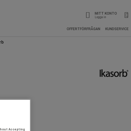
MITT KONTO
Logga in
OFFERTFÖRFRÅGAN
KUNDSERVICE
rb
thout Accepting