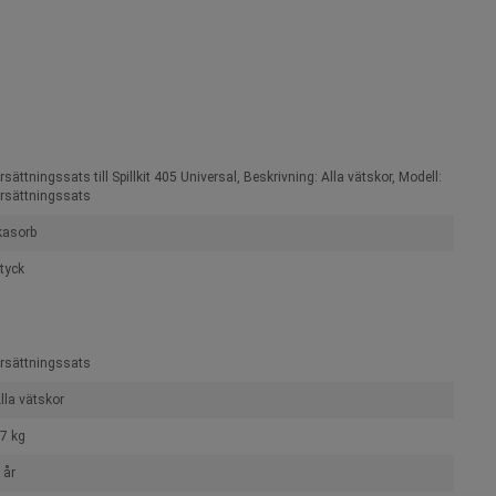
rsättningssats till Spillkit 405 Universal, Beskrivning: Alla vätskor, Modell:
rsättningssats
kasorb
tyck
rsättningssats
lla vätskor
7 kg
 år