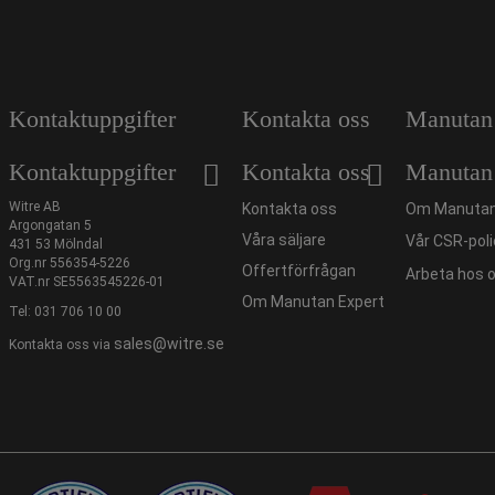
Kontaktuppgifter
Kontakta oss
Manutan
Kontaktuppgifter
Kontakta oss
Manutan
Witre AB
Kontakta oss
Om Manutan
Argongatan 5
Våra säljare
Vår CSR-poli
431 53 Mölndal
Org.nr 556354-5226
Offertförfrågan
Arbeta hos 
VAT.nr SE5563545226-01
Om Manutan Expert
Tel:
031 706 10 00
sales@witre.se
Kontakta oss via