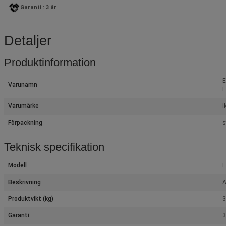
Garanti : 3 år
Detaljer
Produktinformation
E
Varunamn
E
Varumärke
I
Förpackning
s
Teknisk specifikation
Modell
E
Beskrivning
A
Produktvikt (kg)
3
Garanti
3