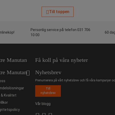
Till toppen
Personlig service på telefon 031 706
onlineköp!
60 dag
10 00
tre Manutan
Få koll på våra nyheter
tre Manutan
Nyhetsbrev
Prenumerera på vårt nyhetsbrev och få våra kampanjer och
oss
ndelslösningar
Till
nyhetsbrev
ö & Kvalitet
illkor
Vår blogg
gritetspolicy