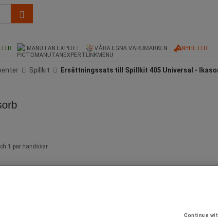
KTER
MANUTAN EXPERT
VÅRA EGNA VARUMÄRKEN
NYHETER
benter
Spillkit
Ersättningssats till Spillkit 405 Universal - Ikaso
sorb
och 1 par handskar.
Continue wi