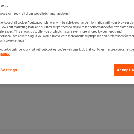
 Witre!
 a customized visit of our website is important to us!
he "Accept all cookies" button, our platform will be able to exchange information with your browser via
allows our marketing team and our internet partners to measure the performance of our website and t
ferences. This allows us to offer you products that are even more tailored to your needs and
personalised advertising. If you would like to learn more about the purposes and preferences for each
 on "cookie settings".
oose to continue your visit without cookies, you're welcome to do that too! To learn more, you can also
policy.
 Settings
Accept A