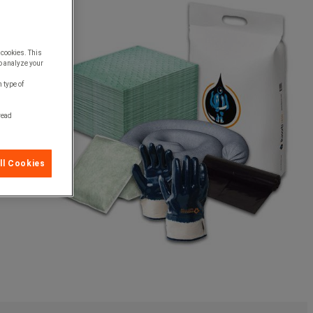
 cookies. This
o analyze your
 type of
 read
ll Cookies