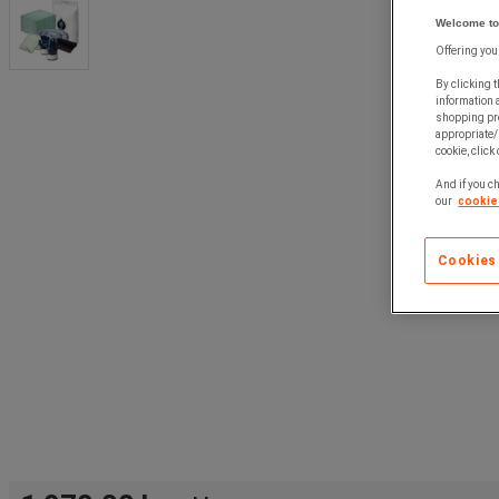
Welcome to
Offering you
By clicking t
information 
shopping pre
appropriate/
cookie, click
And if you ch
our
cookie 
Cookies