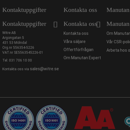
Kontaktuppgifter
Kontakta oss
Manutan
Kontaktuppgifter
Kontakta oss
Manutan
Witre AB
Kontakta oss
Om Manutan
Argongatan 5
Våra säljare
Vår CSR-poli
431 53 Mölndal
Org.nr 556354-5226
Offertförfrågan
Arbeta hos 
VAT.nr SE5563545226-01
Om Manutan Expert
Tel:
031 706 10 00
sales@witre.se
Kontakta oss via