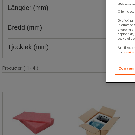
Welcome to
Längder (mm)
Offering you
By clicking t
Bredd (mm)
information 
shopping pre
appropriate/
cookie, click
Tjocklek (mm)
And if you ch
our
cookie 
Produktlista
Produkter:
( 1 - 4 )
Cookies