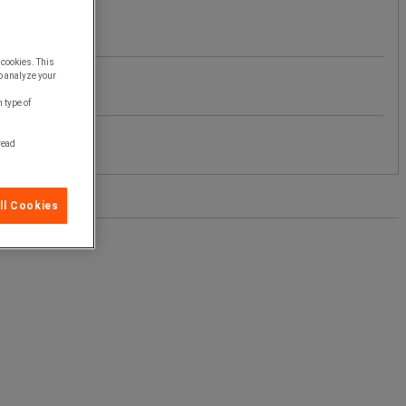
 cookies. This
o analyze your
 type of
 read
ll Cookies