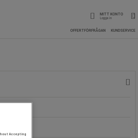
MITT KONTO
Logga in
OFFERTFÖRFRÅGAN
KUNDSERVICE
thout Accepting