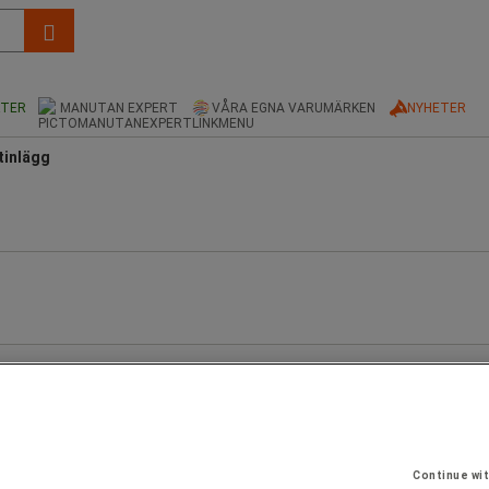
KTER
MANUTAN EXPERT
VÅRA EGNA VARUMÄRKEN
NYHETER
tinlägg
Continue wi