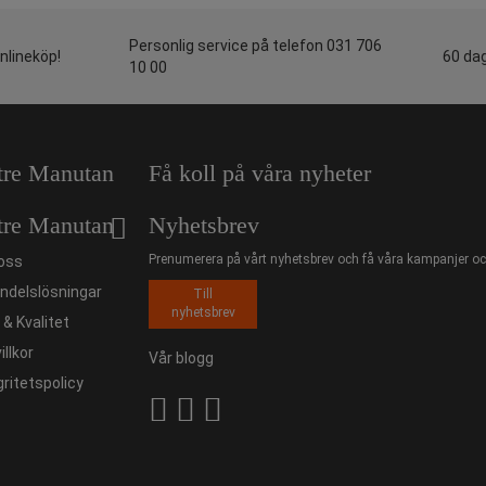
Personlig service på telefon 031 706
onlineköp!
60 dag
10 00
tre Manutan
Få koll på våra nyheter
tre Manutan
Nyhetsbrev
Prenumerera på vårt nyhetsbrev och få våra kampanjer och
oss
ndelslösningar
Till
nyhetsbrev
ö & Kvalitet
illkor
Vår blogg
gritetspolicy