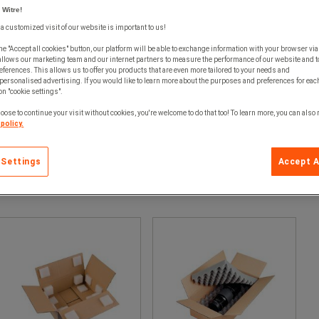
 Witre!
 a customized visit of our website is important to us!
he "Accept all cookies" button, our platform will be able to exchange information with your browser via
allows our marketing team and our internet partners to measure the performance of our website and t
ferences. This allows us to offer you products that are even more tailored to your needs and
personalised advertising. If you would like to learn more about the purposes and preferences for each
 on "cookie settings".
oose to continue your visit without cookies, you're welcome to do that too! To learn more, you can also
policy.
 Settings
Accept A