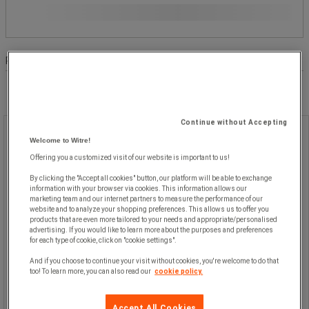
Diameter Ø (cm)
Produktlista
Produkter:
( 1 - 4 )
Continue without Accepting
Vindstrut - Manutan Expert
Welcome to Witre!
Offering you a customized visit of our website is important to us!
Vindstrut - Manutan Expert
By clicking the "Accept all cookies" button, our platform will be able to exchange
information with your browser via cookies. This information allows our
marketing team and our internet partners to measure the performance of our
website and to analyze your shopping preferences. This allows us to offer you
products that are even more tailored to your needs and appropriate/personalised
advertising. If you would like to learn more about the purposes and preferences
for each type of cookie, click on "cookie settings".
Vindstrut av vattentätt tyg som
And if you choose to continue your visit without cookies, you're welcome to do that
indikerar vindens riktning och styrka.
too! To learn more, you can also read our
cookie policy.
När den är uppblåst motsvarar de
omväxlande orange och vita ränderna
vardera en uppskattad vindhastighet
Accept All Cookies