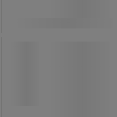
Från
1 330,00 kr
exkl. moms
Jämför
1 662,50 kr inkl. moms
styck
Se 3 alternativ
Stomme vindstrut - Relexim
Stomme vindstrut - Relexim
Stomme vindstrut - finns i flera olika
storlekar.
Fästs lätt på flaggmast med hjälp av
en adapter.
Tillbehör till Vindstrut.