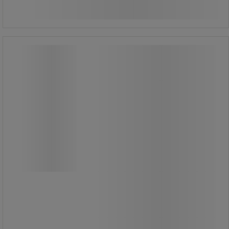
Köp nu
-
+
Vindstrut randig - Relexim
Kampanj
Vindstrut randig - Relexim
Vindstrut randig, Perfekt för företag
där aktiviteter kräver att vindriktning
kontrolleras.
Utmärkt för flygplatser,
helikopterplattor, bilvägar och
industrier.
Kontrollera alltid lokal föreskrifter när
vindstrut skall installeras.