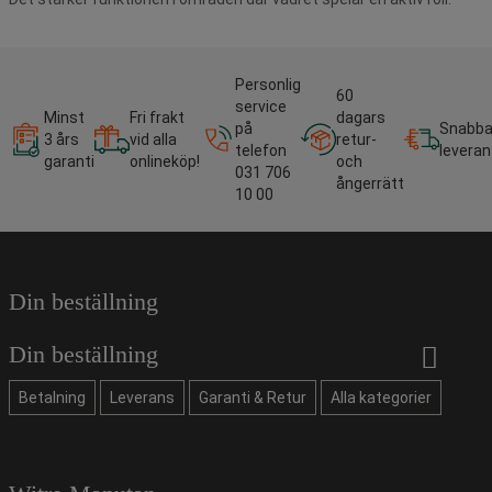
Personlig
60
service
Minst
Fri frakt
dagars
på
Snabb
3 års
vid alla
retur-
telefon
leveran
garanti
onlineköp!
och
031 706
ångerrätt
10 00
Din beställning
Din beställning
Betalning
Leverans
Garanti & Retur
Alla kategorier