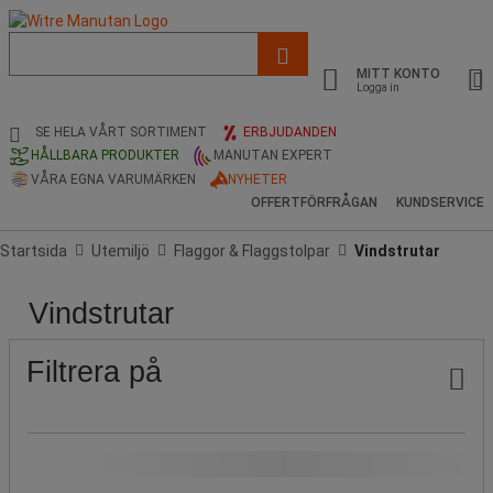
Lista
med
MITT KONTO
föreslagen
Logga in
webbsida
och
SE HELA VÅRT SORTIMENT
ERBJUDANDEN
sökhistorik
HÅLLBARA PRODUKTER
MANUTAN EXPERT
VÅRA EGNA VARUMÄRKEN
NYHETER
OFFERTFÖRFRÅGAN
KUNDSERVICE
Startsida
Utemiljö
Flaggor & Flaggstolpar
Vindstrutar
Vindstrutar
Pris
Populära
Erbjudande
Stock
Produktens
Längder
Diameter
märken
ursprung
(cm)
Ø
(cm)
Filtrera på
Vårt Manutan-märke