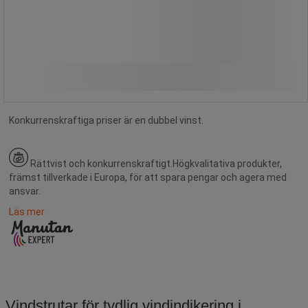
Från
4 230,00 kr
exkl. moms
Jämför
5 287,50 kr inkl. moms
styck
Se 3 alternativ
Konkurrenskraftiga priser är en dubbel vinst.
Rättvist och konkurrenskraftigt.
Högkvalitativa produkter,
främst tillverkade i Europa, för att spara pengar och agera med
ansvar.
Läs mer
Vindstrutar för tydlig vindindikering i