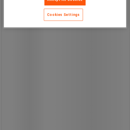
på 5 knop (vilket är cirka 9 km/h).
När struten är horisontell betyder det
att vindhastigheten är cirka 25 knop
Cookies Settings
eller cirka 45 km/h.
Alla Manutan-märkta produkter är
testade och godkända av våra team.
Från
709,00 kr
exkl. moms
886,25 kr inkl. moms
styck