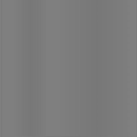
6 810,00 kr
-8%
6 265,00 kr
exkl. moms
7 831,25 kr inkl. moms
styck
Jämför