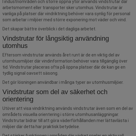
I industriområden och större öppna ytor används vindstrutar där
arbetsmoment eller transporter sker utomhus. Vindstrutar är
vanliga på platser där vindriktning behöver vara synlig för personal
som arbetar i miljöer med större exponering mot väder och vind.
Det skapar bättre överblick i det dagliga arbetet.
Vindstrutar för långsiktig användning
utomhus
Eftersom vindstrutar används året runt är de en viktig del av
utomhusmiljöer där vindinformation behöver vara tillgänglig över
tid. Vindstrutar placeras ofta på öppna platser där de kan ge en
tydlig signal oavsett säsong.
Det gör lösningen användbar i många typer av utomhusmiljöer.
Vindstrutar som del av säkerhet och
orientering
Utöver att visa vindriktning används vindstrutar även som en del av
områdets visuella orientering i större utomhusanläggningar.
Vindstrutar bidrar till att göra väderförhållanden mer lättavlästa i
miljöer där detta har praktisk betydelse.
Det stärker funktionen i områden där vädret spelar en aktiv roll.