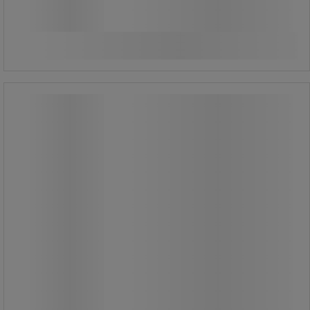
Jämför
Se 4 alternativ
Vindstrut set - Relexim
Kampanj
Vindstrut set - Relexim
Innehåller: 1 stång med Ø 48 mm, H =
3 m, 1 adapter, 1 rotationsstativ med
Ø 30 cm, 1 vindstrut på 150 cm, 1
sockel (28 x 29 cm).
Montagematerial ingår ej.