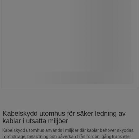
Modulär, långvarig lösning, resistent
mot negativa temperaturer.
Enkel installation.
Från
1 830,00 kr
exkl. moms
Jämför
2 287,50 kr inkl. moms
Se 2 alternativ
styck
Kabelskydd utomhus för säker ledning av
kablar i utsatta miljöer
Kabelskydd utomhus används i miljöer där kablar behöver skyddas
mot slitage, belastning och påverkan från fordon, gångtrafik eller