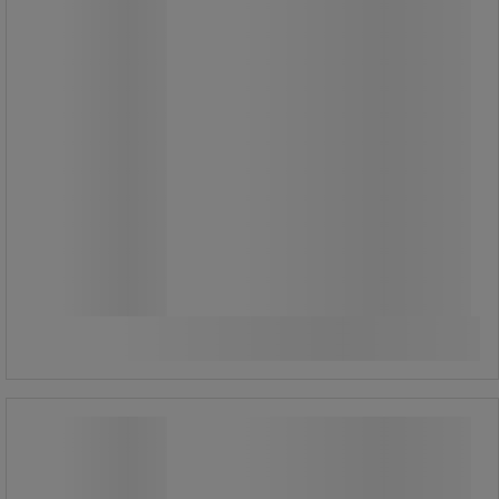
Från
719,00 kr
exkl. moms
898,75 kr inkl. moms
styck
Jämför
Se 3 alternativ
Kabelövergång ramp mobil
Kabelövergång ramp mobil