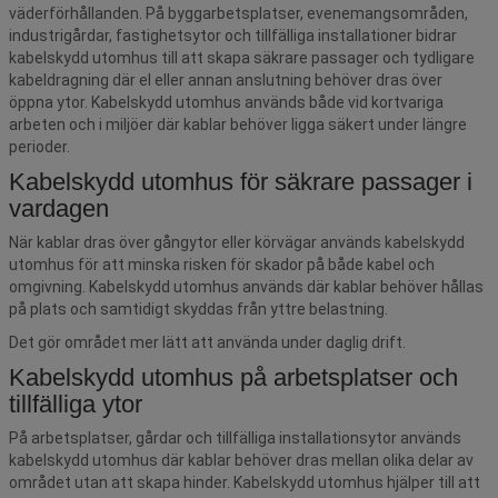
väderförhållanden. På byggarbetsplatser, evenemangsområden,
industrigårdar, fastighetsytor och tillfälliga installationer bidrar
kabelskydd utomhus till att skapa säkrare passager och tydligare
kabeldragning där el eller annan anslutning behöver dras över
öppna ytor. Kabelskydd utomhus används både vid kortvariga
arbeten och i miljöer där kablar behöver ligga säkert under längre
perioder.
Kabelskydd utomhus för säkrare passager i
vardagen
När kablar dras över gångytor eller körvägar används kabelskydd
utomhus för att minska risken för skador på både kabel och
omgivning. Kabelskydd utomhus används där kablar behöver hållas
på plats och samtidigt skyddas från yttre belastning.
Det gör området mer lätt att använda under daglig drift.
Kabelskydd utomhus på arbetsplatser och
tillfälliga ytor
På arbetsplatser, gårdar och tillfälliga installationsytor används
kabelskydd utomhus där kablar behöver dras mellan olika delar av
området utan att skapa hinder. Kabelskydd utomhus hjälper till att