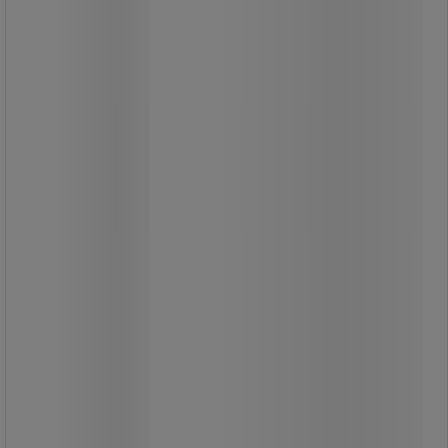
Dancop
Modulärt kabelskydd med lock -
Dancop
Modulär kabelgenomföring med
skyddskåpa.
Enkel och säker montering av
moduler med clip-on ben.
Svart massivt gummimaterial med
robust PE-överdrag.
Massfärgat gummi: motståndskraft
mot kall och tung trafik.
Profilerad ränna för perfekt glidning
av fordon när de passerar.
Från