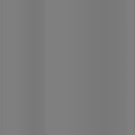
Manutan Expert
Kabelskydd för fotgängarbro -
Manutan Expert
Kopplingsbara delar.
Täcker kablar på marken.
Ribbad halkskyddsyta.
Alla Manutan-produkter har testats
och godkänts av våra team.