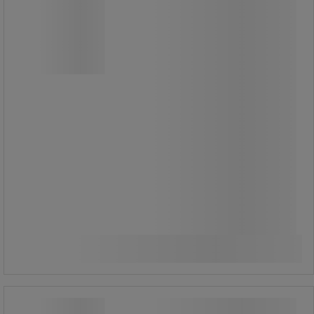
Kabel- och rörskydd lämpligt för
trafikområden.
Kompatibel med passage av tunga
lastbilar.
Anti-halkprofil som möjliggör snabb
korsning.
Modulär, långvarig lösning, resistent
mot negativa temperaturer.
Enkel installation.
2 990,00 kr
exkl. moms
Jämför
3 737,50 kr inkl. moms
Se 2 alternativ
styck
Modulärt kabelskydd med lock -