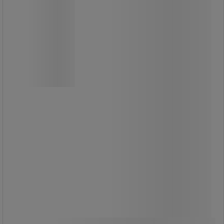
Lämplig för utomhusväder, vattentät,
åskskydd, fuktsäker,
flamskyddsmedel, etc.
Den mjuka sluttningen gör att
rullstolsburna kan korsa kablarna.
Rampens strukturerade yta ger
dragkraft och motstår halkar.
Skyddar kablar, sladdar och slangar
under evenemang.
Kabelns maximala diameter är 75 cm.
Lätt att installera och demontera.
Lämplig för 50 cm
kabelförskruvningar.
579,00 kr
exkl. moms
Jämför
723,75 kr inkl. moms
set