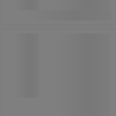
909,00 kr
exkl. moms
Jämför
1 136,25 kr inkl. moms
Se 3 alternativ
styck
Modulärt kabelskydd vänster - Crash
Stop
Modulärt kabelskydd vänster - Crash
Stop
Modulärt utbyggbar.
Ribbstickad, halkfri yta.
Iögonfallande färg, synlig även i
mörker.
Bärhandtag finns.
Golvmontering möjlig.