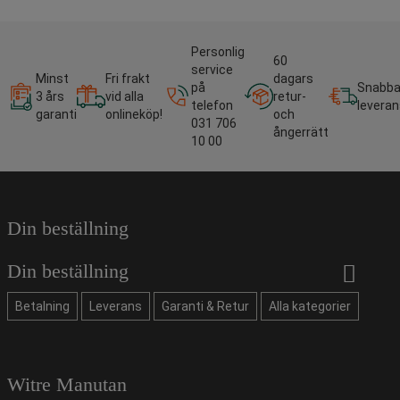
Personlig
60
service
Minst
Fri frakt
dagars
på
Snabb
3 års
vid alla
retur-
telefon
leveran
garanti
onlineköp!
och
031 706
ångerrätt
10 00
Din beställning
Din beställning
Betalning
Leverans
Garanti & Retur
Alla kategorier
Witre Manutan