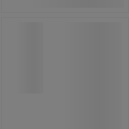
Köp nu
-
+
Fast Lane® 1-kanals kabelskydd –
Checkers
Fast Lane® 1-kanals kabelskydd –
Checkers
Fast Lane-serien® med lätta skydd
är tillverkade i slitstark polyuretan
och har patenterade, ultrastarka L-
formade kontakter för enkel
montering av ytterligare skydd för att
uppnå önskad längd.
Slitbanans ribbade yta ger maximalt
grepp för vagnar och fotgängare.
Dessa lågprofilskydd är kompatibla
med flera kabelstorlekar och är
kompakta för enkel installation,
borttagning och förvaring.
Material: UV-beständig polyeten