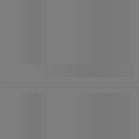
Från
1 025,00 kr
exkl. moms
1 281,25 kr inkl. moms
Jämför
styck
Se 2 alternativ
Kabelbrygga med 2 eller 3 kanaler, 12
ton - Manutan Expert
Kabelbrygga med 2 eller 3 kanaler, 12
ton - Manutan Expert