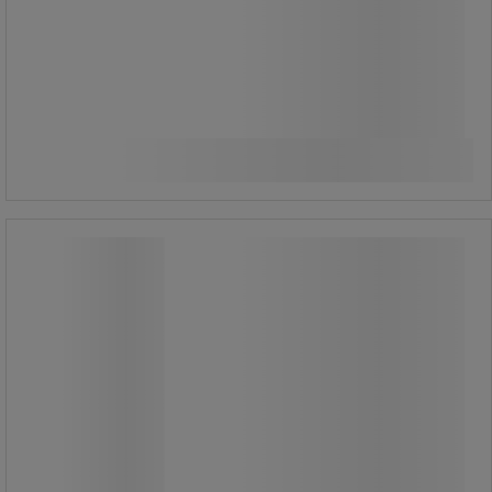
Från
759,00 kr
exkl. moms
Jämför
948,75 kr inkl. moms
Se 2 alternativ
styck
Modulärt kabelskydd höger - Crash
Stop
Modulärt kabelskydd höger - Crash
Stop
Modulärt utbyggbar.
Ribbstickad, halkfri yta.
Iögonfallande färg, synlig även i
mörker.