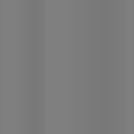
Flera kabelskydd går att koppla
samman.
1 250,00 kr
exkl. moms
1 562,50 kr inkl. moms
styck