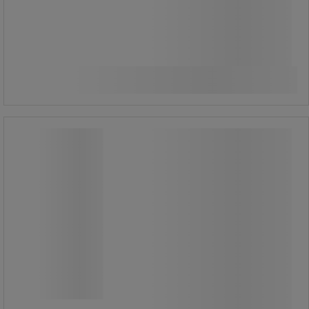
Från
1 385,00 kr
exkl. moms
Jämför
1 731,25 kr inkl. moms
Se 3 alternativ
styck
Kabelskydd 2 kanaler - bredd 30 cm -
Crash Stop
Kabelskydd 2 kanaler - bredd 30 cm -
Crash Stop
Kabel- och rörskydd lämpligt för
trafikområden.
Kompatibel med passage av tunga
lastbilar.
Anti-halkprofil som möjliggör snabb
korsning.