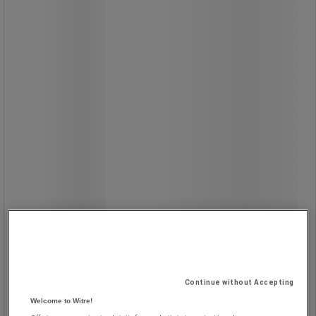
10-meters 1-kanals kabelskydd av
mjukt gummi, anpassat till överfart
av fordon.
Skyddar kablar vid provisorisk
kabeldragning.
Idealiskt för alla slags kablar -
videokablar, fiberoptiska förbindelser,
tryckluftsutrustning, småskalig
elförsörjning och så vidare.
Kabelskyddet är enkelt att både
placera ut och förvara när det inte
används.
Continue without Accepting
Welcome to Witre!