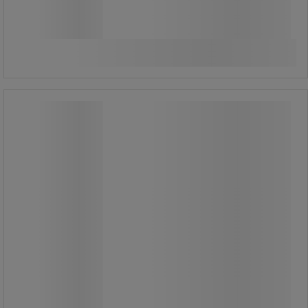
Jämför
Köp nu
-
+
Kabelskydd 5-kanaler - 10 och 18 ton -
Manutan Expert
Kabelskydd 5-kanaler - 10 och 18 ton -
Manutan Expert
Kabelskydd med 5-kanaler.
Kablarna förs in uppifrån.
Kabelskydd som är beständigt mot
repor, slitage och tunga material.
Skydda dina kablar så de håller.