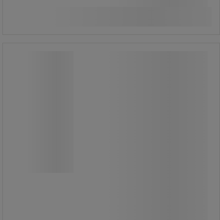
1 881,25 kr inkl. moms
Köp nu
-
+
styck
Guard Dog® 5-kanals kabelskydd –
Checkers
Guard Dog® 5-kanals kabelskydd –
Checkers
Guard Dog® 5-kanals kabelskydd
med gångjärnsförsedd kåpa ger
säkrare passage för fordon och
fotgängare samtidigt som det
skyddar elektriska kablar och slangar
från skador.
Modulär sammankopplad design
perfekt för användning i nöjesparker,
nöjesställen, sportarenor och de
flesta offentliga, kommersiella och
industriella anläggningar,
byggarbetsplatser och allmännyttiga