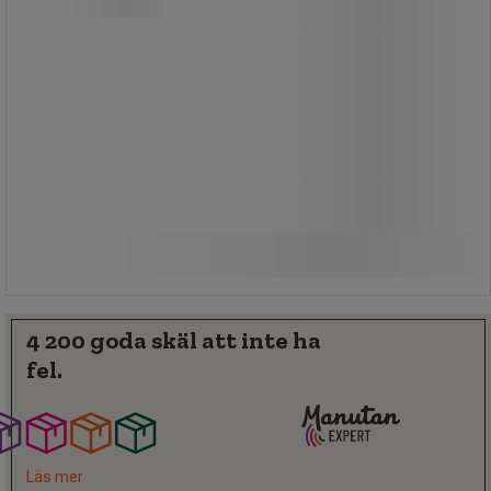
Bärhandtag finns.
Golvmontering möjlig.
Från
759,00 kr
exkl. moms
Jämför
948,75 kr inkl. moms
Se 2 alternativ
styck
4 200 goda skäl att inte ha
fel.
Läs mer