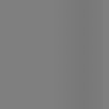
anläggningar.
Material: UV-stabiliserad polyeten
Skyddar kablar och rör med upp till
1,325 tums ytterdiameter.
Kontakter med förlängda ändar för
förlängning till önskad längd Förstärkt
gångjärnskåpa för enkel
kabelplacering Tillverkad i
väderbeständig polyuretan
Patenterad räfflad yta med rullyta på
fem stänger för maximalt grepp Ger
9 526 kg axellastkapacitet
Tillverkad av väderbeständig
polyuretan.
Patenterad rullande yta med 5 ribbor
för maximal dragkraft.
Ger en axelbelastningskapacitet på 9
526 kg.