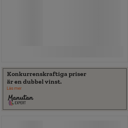
Från
749,00 kr
exkl. moms
Jämför
936,25 kr inkl. moms
styck
Se 2 alternativ
Konkurrenskraftiga priser
är en dubbel vinst.
Läs mer
Kabelskydd för fotgängarbro -