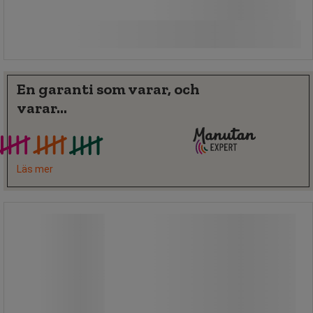
4 015,00 kr
exkl. moms
Jämför
5 018,75 kr inkl. moms
Köp nu
-
+
styck
En garanti som varar, och
varar...
Läs mer
Kabelskydd 2 kanaler - bredd 68 cm -
Crash Stop
Kabelskydd 2 kanaler - bredd 68 cm -
Crash Stop