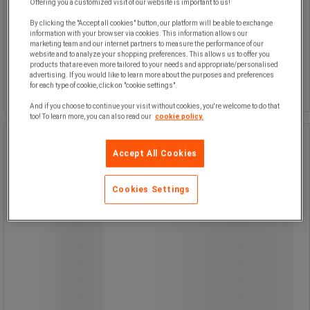
Offering you a customized visit of our website is important to us!
1 650,00 kr
exkl. moms
By clicking the "Accept all cookies" button, our platform will be able to exchange
2 062,50 kr inkl. moms
information with your browser via cookies. This information allows our
marketing team and our internet partners to measure the performance of our
styck
website and to analyze your shopping preferences. This allows us to offer you
Jämför
products that are even more tailored to your needs and appropriate/personalised
advertising. If you would like to learn more about the purposes and preferences
Köp nu
-
+
for each type of cookie, click on "cookie settings".
And if you choose to continue your visit without cookies, you're welcome to do that
too! To learn more, you can also read our
cookie policy.
Kabelskydd 20 ton - Manutan Expert
Accept All Cookies
Kabelskydd 20 ton - Manutan Expert
Cookies Settings
Kabelskydd som klarar upp till 20 ton.
Lättmonterad ramp som skyddar 2
kablar (upp till 90 mm i diameter).