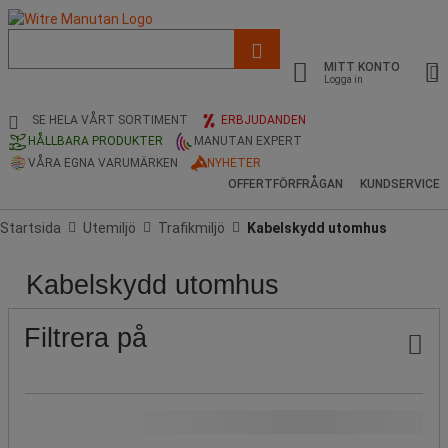
Lista
med
MITT KONTO
föreslagen
Logga in
webbsida
och
SE HELA VÅRT SORTIMENT
ERBJUDANDEN
sökhistorik
HÅLLBARA PRODUKTER
MANUTAN EXPERT
VÅRA EGNA VARUMÄRKEN
NYHETER
OFFERTFÖRFRÅGAN
KUNDSERVICE
Startsida
Utemiljö
Trafikmiljö
Kabelskydd utomhus
Kabelskydd utomhus
Pris
Stock
Populära
Produktens
Längd
Längd
Längd
Total
Total
Total
Total
Kabel,
Färg
märken
ursprung
totalt
totalt
totalt
bredd
bredd
höjd
höjd
maximal
(mm)
(m)
(cm)
(mm)
(cm)
(cm)
(mm)
Ø
Filtrera på
(mm)
Vårt Manutan-märke