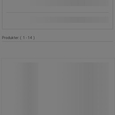
Kabel, maximal Ø (mm)
Färg
Produktlista
Produkter:
( 1 - 14 )
1-kanals kabelskydd, 10 meter -
Manutan Expert
1-kanals kabelskydd, 10 meter -
Manutan Expert