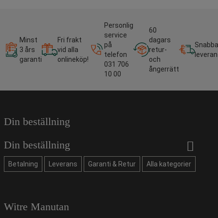
Personlig
60
service
Minst
Fri frakt
dagars
på
Snabb
3 års
vid alla
retur-
telefon
leveran
garanti
onlineköp!
och
031 706
ångerrätt
10 00
Din beställning
Din beställning
Betalning
Leverans
Garanti & Retur
Alla kategorier
Witre Manutan