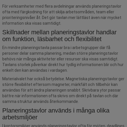
För verksamheter med flera avdelningar används planeringstavlor
ofta med färgkodning för att skilja arbetsområden, team eller
prioriteringsnivåer åt. Det gör tavlan mer lättläst även när mycket
information ska visas samtidigt.
Skillnader mellan planeringstavlor handlar
om funktion, läsbarhet och flexibilitet
En mindre planeringstavla passar bra i arbetsgrupper där få
personer delar samma planering, medan större planeringstavlor
behövs när många aktiviteter eller resurser ska visas samtidigt.
Tavlans storlek påverkar direkt hur tydlig informationen blir och hur
enkelt den kan användas i vardagen.
Materialvalet har också betydelse. Magnetiska planeringstavlor ger
större flexibilitet eftersom magneter, märkfält och tillbehör kan
användas för att ändra planeringen snabbt. Skrivbara ytor passar
bättre när informationen ofta skrivs om direkt på tavlan och där
samma struktur används återkommande.
Planeringstavlor används i många olika
arbetsmiljöer
I kontorsmiljöer används planeringstavlor ofta för möten, deadlines