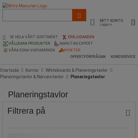
Lista
med
MITT KONTO
föreslagen
Logga in
webbsida
och
SE HELA VÅRT SORTIMENT
ERBJUDANDEN
sökhistorik
HÅLLBARA PRODUKTER
MANUTAN EXPERT
VÅRA EGNA VARUMÄRKEN
NYHETER
OFFERTFÖRFRÅGAN
KUNDSERVICE
Startsida
Kontor
Whiteboards & Planeringstavlor
Planeringstavlor & Närvarotavlor
Planeringstavlor
Planeringstavlor
Pris
Populära
Stock
Produktens
Höjd
Bredd
Färg
Material
märken
ursprung
(cm)
(cm)
Filtrera på
Hållbar produkt