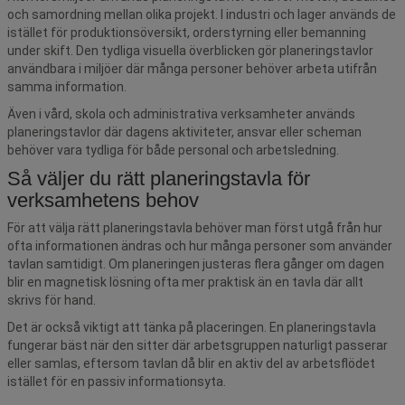
och samordning mellan olika projekt. I industri och lager används de
istället för produktionsöversikt, orderstyrning eller bemanning
under skift. Den tydliga visuella överblicken gör planeringstavlor
användbara i miljöer där många personer behöver arbeta utifrån
samma information.
Även i vård, skola och administrativa verksamheter används
planeringstavlor där dagens aktiviteter, ansvar eller scheman
behöver vara tydliga för både personal och arbetsledning.
Så väljer du rätt planeringstavla för
verksamhetens behov
För att välja rätt planeringstavla behöver man först utgå från hur
ofta informationen ändras och hur många personer som använder
tavlan samtidigt. Om planeringen justeras flera gånger om dagen
blir en magnetisk lösning ofta mer praktisk än en tavla där allt
skrivs för hand.
Det är också viktigt att tänka på placeringen. En planeringstavla
fungerar bäst när den sitter där arbetsgruppen naturligt passerar
eller samlas, eftersom tavlan då blir en aktiv del av arbetsflödet
istället för en passiv informationsyta.