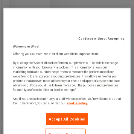
Även lämplig som whiteboard för
presentationer, statistik eller
diagram.
Planeringstavla med 5 x 5 cm stora
rutor, indelade i 1 x 1 cm.
Skrivbar och magnetisk yta.
Högvärdig emalj förhindrar
missfärgningar, UV-resistent.
Continue without Accepting
Levereras med monteringsmaterial
Welcome to Witre!
och materialhylla.
Offering you a customized visit of our website is important to us!
By clicking the "Accept all cookies" button, our platform will be able to exchange
information with your browser via cookies. This information allows our
marketing team and our internet partners to measure the performance of our
website and to analyze your shopping preferences. This allows us to offer you
products that are even more tailored to your needs and appropriate/personalised
advertising. If you would like to learn more about the purposes and preferences
for each type of cookie, click on "cookie settings".
Från
1 025,00 kr
exkl. moms
And if you choose to continue your visit without cookies, you're welcome to do that
Jämför
too! To learn more, you can also read our
cookie policy.
1 281,25 kr inkl. moms
Se 2 alternativ
styck
Accept All Cookies