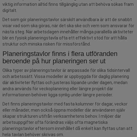
viktig information alltid finns tillgänglig utan att behöva sökas fram
digitalt.
Det som gör planeringstavlor särskilt användbara är att de snabbt
visar vad som ska göras, när det ska ske och vem som ansvarar för
nästa steg. När arbetsdagen innehåller många parallella aktiviteter
blir en fysisk planeringstavla ofta ett effektivt stöd för att hålla
struktur och minska risken för missförstånd.
Planeringstavlor finns i flera utföranden
beroende på hur planeringen ser ut
Olika typer av planeringstavlor är anpassade för olika tidsintervall
och arbetssätt. Vissa modeller är uppbyggda för daglig planering
där aktiviteter flyttas och justeras löpande under dagen, medan
andra används för veckoplanering eller längre projekt där
informationen behöver ligga synlig under längre perioder.
Det finns planeringstavlor med fasta kolumner för dagar, veckor
eller månader, men också öppna modeller där användaren själv
skapar strukturen utifrån verksamhetens behov. I miljöer där
arbetsuppgifter ofta förändras väljs ofta magnetiska
planeringstavlor eftersom innehållet då enkelt kan flyttas utan att
hela tavlan behöver skrivas om.