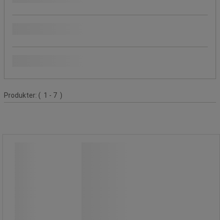
Färg
Material
Produktlista
Produkter:
( 1 - 7 )
Planeringstavla rutnät 1x1 cm -
Vanerum
Planeringstavla rutnät 1x1 cm -
Vanerum