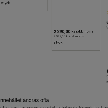
styck
Produkten är tillfälligt slut.
G
S
2 390,00 kr
exkl. moms
2 987,50 kr inkl. moms
styck
2
r innehållet ändras ofta
 och samtidigt presenteras på ett tydligt och lättillgängligt sätt. I 