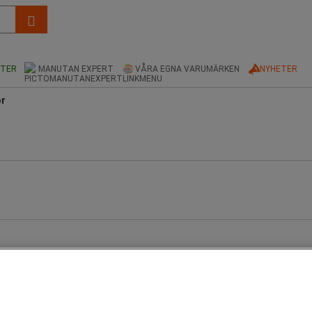
KTER
MANUTAN EXPERT
VÅRA EGNA VARUMÄRKEN
NYHETER
or