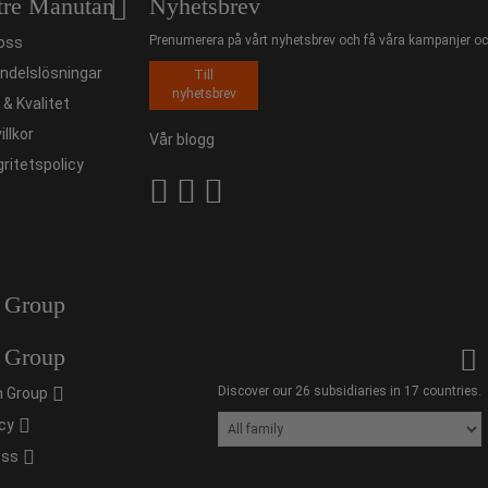
tre Manutan
Nyhetsbrev
Prenumerera på vårt nyhetsbrev och få våra kampanjer och
oss
ndelslösningar
Till
nyhetsbrev
ö & Kvalitet
illkor
Vår blogg
gritetspolicy
 Group
 Group
Discover our 26 subsidiaries in 17 countries.
 Group
cy
oss