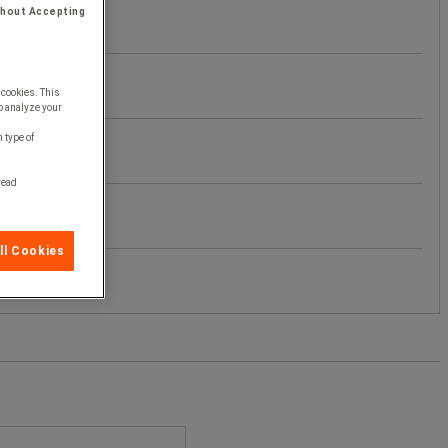
thout Accepting
 cookies. This
o analyze your
 type of
 read
ll Cookies