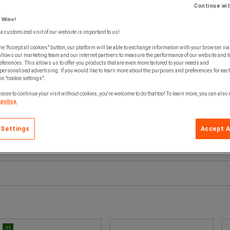
Continue wi
 Witre!
 a customized visit of our website is important to us!
he "Accept all cookies" button, our platform will be able to exchange information with your browser via
allows our marketing team and our internet partners to measure the performance of our website and t
ferences. This allows us to offer you products that are even more tailored to your needs and
personalised advertising. If you would like to learn more about the purposes and preferences for each
 on "cookie settings".
oose to continue your visit without cookies, you're welcome to do that too! To learn more, you can also
policy.
 Settings
Accept A