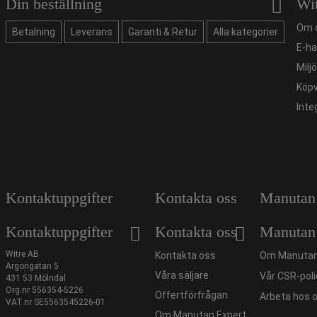
Din beställning
Wi
Om 
Betalning
Leverans
Garanti & Retur
Alla kategorier
E-ha
Milj
Köpv
Inte
Kontaktuppgifter
Kontakta oss
Manutan
Kontaktuppgifter
Kontakta oss
Manutan
Witre AB
Kontakta oss
Om Manutan
Argongatan 5
Våra säljare
Vår CSR-poli
431 53 Mölndal
Org.nr 556354-5226
Offertförfrågan
Arbeta hos 
VAT.nr SE5563545226-01
Om Manutan Expert