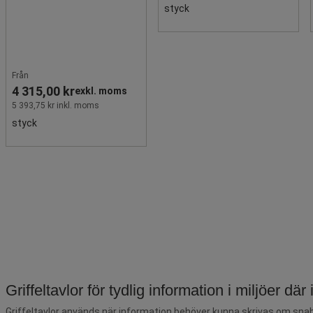
styck
Från
4 315,00 kr
exkl. moms
5 393,75 kr inkl. moms
styck
Griffeltavlor för tydlig information i miljöer dä
Griffeltavlor används när information behöver kunna skrivas om snabbt