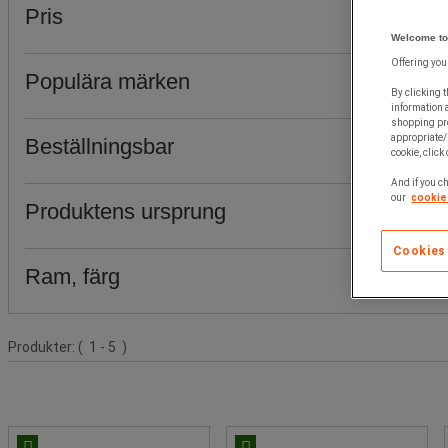
Pris
Welcome to
Offering you
Populära märken
By clicking t
information 
shopping pre
appropriate/
Beställningsbar
cookie, click
And if you ch
our
cookie 
Produktens ursprung
Cookies
Ram, färg
Produktlista
Produkter:
( 1 - 5 )