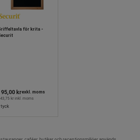
riffeltavla för krita -
ecurit
195,00 kr
exkl. moms
43,75 kr inkl. moms
styck
restauranger, caféer, butiker och receptionsmiljöer används