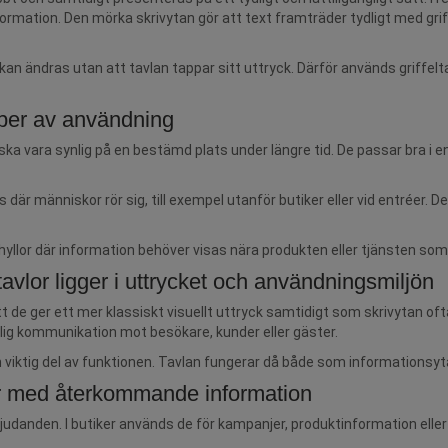
information. Den mörka skrivytan gör att text framträder tydligt med griff
t kan ändras utan att tavlan tappar sitt uttryck. Därför används griff
 typer av användning
 vara synlig på en bestämd plats under längre tid. De passar bra i en
är människor rör sig, till exempel utanför butiker eller vid entréer. De
 hyllor där information behöver visas nära produkten eller tjänsten som
tavlor ligger i uttrycket och användningsmiljön
att de ger ett mer klassiskt visuellt uttryck samtidigt som skrivytan 
nlig kommunikation mot besökare, kunder eller gäster.
en viktig del av funktionen. Tavlan fungerar då både som informationsyta
ter med återkommande information
erbjudanden. I butiker används de för kampanjer, produktinformation elle