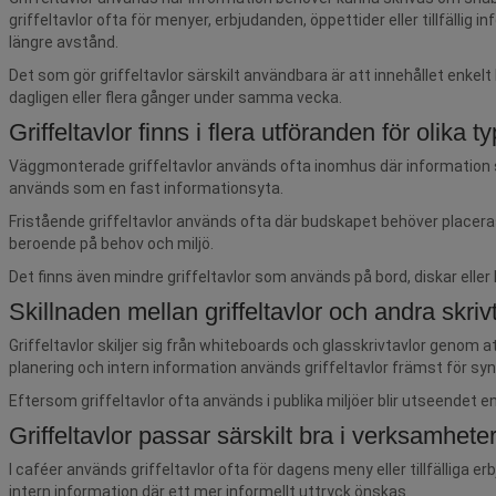
griffeltavlor ofta för menyer, erbjudanden, öppettider eller tillfällig 
längre avstånd.
Det som gör griffeltavlor särskilt användbara är att innehållet enkel
dagligen eller flera gånger under samma vecka.
Griffeltavlor finns i flera utföranden för olika
Väggmonterade griffeltavlor används ofta inomhus där information ska
används som en fast informationsyta.
Fristående griffeltavlor används ofta där budskapet behöver placeras d
beroende på behov och miljö.
Det finns även mindre griffeltavlor som används på bord, diskar eller
Skillnaden mellan griffeltavlor och andra skriv
Griffeltavlor skiljer sig från whiteboards och glasskrivtavlor genom 
planering och intern information används griffeltavlor främst för sy
Eftersom griffeltavlor ofta används i publika miljöer blir utseendet 
Griffeltavlor passar särskilt bra i verksamhe
I caféer används griffeltavlor ofta för dagens meny eller tillfälliga 
intern information där ett mer informellt uttryck önskas.