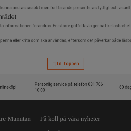
ver kunna ändras snabbt men fortfarande presenteras tydligt och visuellt 
mrådet
ofta informationen förändras. En större griffeltavla ger bättre läsbar
v penna eller krita som ska användas, eftersom det påverkar både läsbar
Till toppen
Personlig service på telefon 031 706
onlineköp!
60 dag
10 00
tre Manutan
Få koll på våra nyheter