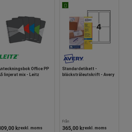
Anteckningsbok Office PP
Standardetikett -
5 linjerat mix - Leitz
bläckstråleutskrift - Avery
Från
309,00 kr
365,00 kr
exkl. moms
exkl. moms