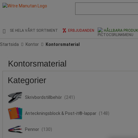
Lista
med
föreslagen
webbsida
och
SE HELA VÅRT SORTIMENT
ERBJUDANDEN
HÅLLBARA PRODU
sökhistorik
Startsida
Kontor
Kontorsmaterial
Pris
Populära
Stock
Produktens
Erbjudande
Kontorsmaterial
märken
ursprung
Kategorier
Skrivbordstillbehör
(241)
Anteckningsblock & Post-it®-lappar
(148)
Pennor
(130)