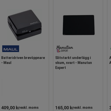
Batteridriven brevöppnare
Slitstarkt underlägg i
- Maul
skum, svart - Manutan
A
Expert
409,00 kr
165,00 kr
exkl. moms
exkl. moms