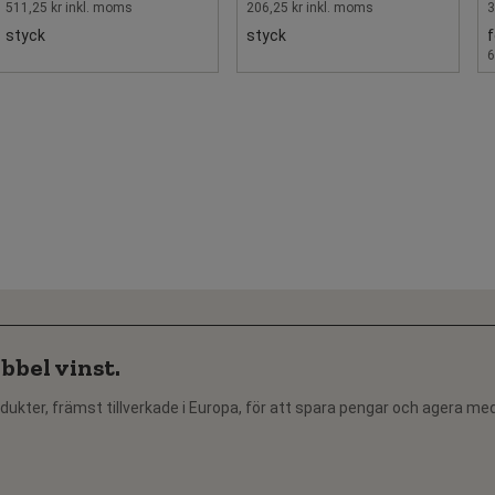
511,25 kr inkl. moms
206,25 kr inkl. moms
3
styck
styck
f
6
bbel vinst.
dukter, främst tillverkade i Europa, för att spara pengar och agera me