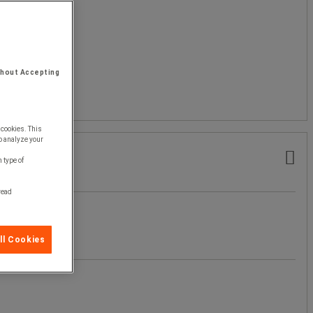
thout Accepting
 cookies. This
o analyze your
 type of
 read
ll Cookies