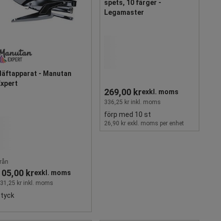
spets, 10 färger -
Legamaster
Häftapparat - Manutan
Expert
269,00 kr
exkl. moms
336,25 kr inkl. moms
förp med 10 st
26,90 kr exkl. moms per enhet
rån
105,00 kr
exkl. moms
31,25 kr inkl. moms
styck