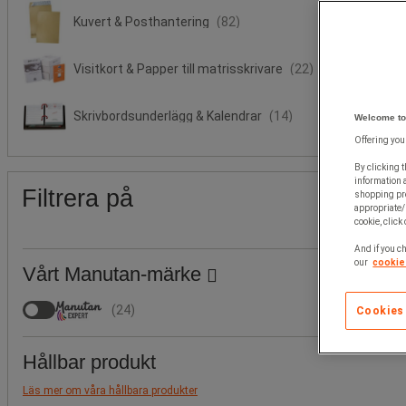
Kuvert & Posthantering
(82)
Visitkort & Papper till matrisskrivare
(22)
Skrivbordsunderlägg & Kalendrar
(14)
Welcome to
Offering you
By clicking t
information 
Filtrera på
shopping pre
appropriate/
cookie, click
And if you ch
our
cookie 
Vårt Manutan-märke
(
24
)
Cookies
Hållbar produkt
Läs mer om våra hållbara produkter