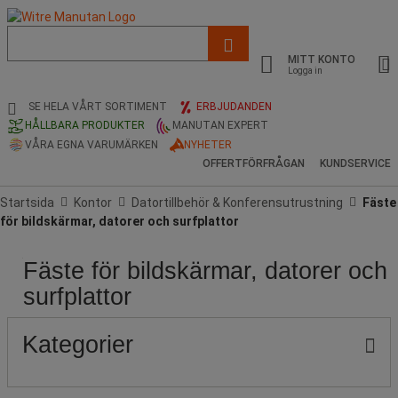
Lista
med
MITT KONTO
föreslagen
Logga in
webbsida
och
SE HELA VÅRT SORTIMENT
ERBJUDANDEN
sökhistorik
HÅLLBARA PRODUKTER
MANUTAN EXPERT
VÅRA EGNA VARUMÄRKEN
NYHETER
OFFERTFÖRFRÅGAN
KUNDSERVICE
Startsida
Kontor
Datortillbehör & Konferensutrustning
Fäste
för bildskärmar, datorer och surfplattor
Fäste för bildskärmar, datorer och
Pris
Populära
Stock
Produktens
Färg
märken
ursprung
surfplattor
Kategorier