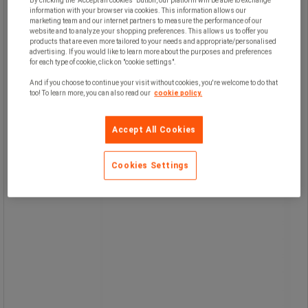
By clicking the "Accept all cookies" button, our platform will be able to exchange
information with your browser via cookies. This information allows our
marketing team and our internet partners to measure the performance of our
PC-hållare för vertikal montering.
website and to analyze your shopping preferences. This allows us to offer you
Justerbar höjd: 310-555 mm.
products that are even more tailored to your needs and appropriate/personalised
Justerbar bredd: 70-230 mm.
advertising. If you would like to learn more about the purposes and preferences
for each type of cookie, click on "cookie settings".
Fästyta, B x D = 140 x 220 mm.
And if you choose to continue your visit without cookies, you're welcome to do that
too! To learn more, you can also read our
cookie policy.
Accept All Cookies
Cookies Settings
459,00 kr
exkl. moms