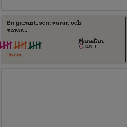
Köp nu
-
+
En garanti som varar, och
varar...
Läs mer
Laptopställ Office Suites - Fellowes
Laptopställ Office Suites - Fellowes
Säker: skyddskant framtill. Justerbar
lutning.
Ställ brevkorgarna på varandra och få
mer plats!