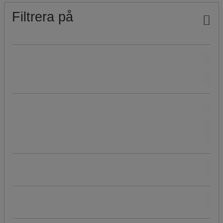
Filtrera på
Vårt Manutan-märke
(
18
)
Hållbar produkt
Läs mer om våra hållbara produkter
ja
(
17
)
Pris
Populära märken