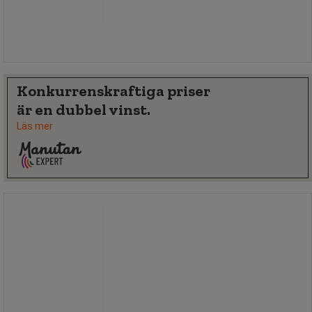
Jämför
Köp nu
-
+
Konkurrenskraftiga priser
är en dubbel vinst.
Läs mer
PC-hållare Twin, grå - Manutan Expert
PC-hållare Twin, grå - Manutan Expert