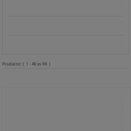
Beställningsbar
Produktens ursprung
Färg
Produktlista
Produkter:
( 1 - 48 av 98 )
Tangentbordshylla DeluxeOffice -
Fellowes
Tangentbordshylla DeluxeOffice -
Fellowes