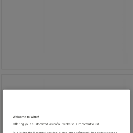
709,00 kr
exkl. moms
886,25 kr inkl. moms
styck
Jämför
Köp nu
-
+
PC-hållare Twin, vit - Manutan Expert
PC-hållare Twin, vit - Manutan Expert
Welcome to Witre!
Offering you a customized visit of our website is important to us!