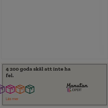
Från
335,00 kr
exkl. moms
Jämför
418,75 kr inkl. moms
Se 2 alternativ
styck
4 200 goda skäl att inte ha
fel.
Läs mer