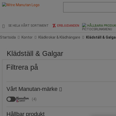
Lista
med
föreslagen
webbsida
och
SE HELA VÅRT SORTIMENT
ERBJUDANDEN
HÅLLBARA PRODU
sökhistorik
Startsida
Kontor
Klädkrokar & Klädhängare
Klädställ & Galga
Pris
Populära
Höjd
Höjd
Stock
Bredd
Produktens
Bredd
Klädställ & Galgar
märken
(cm)
(mm)
(mm)
ursprung
(cm)
Filtrera på
Vårt Manutan-märke
(
4
)
Hållbar produkt