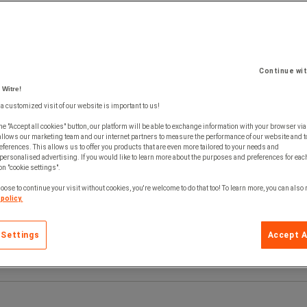
Continue wi
 Witre!
 a customized visit of our website is important to us!
he "Accept all cookies" button, our platform will be able to exchange information with your browser via
allows our marketing team and our internet partners to measure the performance of our website and t
ferences. This allows us to offer you products that are even more tailored to your needs and
personalised advertising. If you would like to learn more about the purposes and preferences for each
 on "cookie settings".
oose to continue your visit without cookies, you're welcome to do that too! To learn more, you can also
policy.
 Settings
Accept A