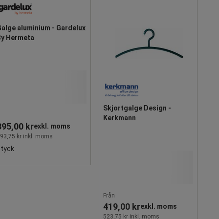
alge aluminium - Gardelux
By Hermeta
Skjortgalge Design -
Kerkmann
395,00 kr
exkl. moms
93,75 kr inkl. moms
styck
Från
419,00 kr
exkl. moms
523,75 kr inkl. moms