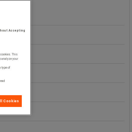
thout Accepting
 cookies. This
o analyze your
 type of
 read
ll Cookies