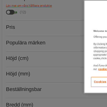
Läs mer om våra hållbara produkter
ja
(
12
)
Pris
Welcome to
Offering you
Populära märken
By clicking t
information 
shopping pre
appropriate/
Höjd (cm)
cookie, click
And if you ch
our
cookie 
Höjd (mm)
Cookies
Beställningsbar
Bredd (mm)