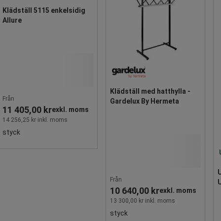
Klädställ 5115 enkelsidig
Allure
Klädställ med hatthylla -
Från
Gardelux By Hermeta
11 405,00 kr
exkl. moms
14 256,25 kr inkl. moms
styck
U
Från
U
10 640,00 kr
exkl. moms
13 300,00 kr inkl. moms
styck