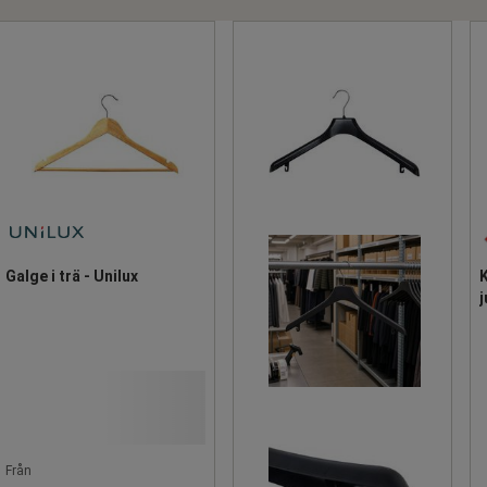
Galge i trä - Unilux
K
j
Från