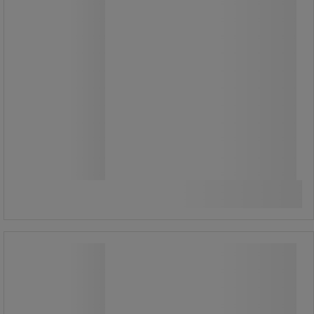
155,00 kr
exkl. moms
193,75 kr inkl. moms
styck
Jämför
Köp nu
-
+
Tankborste - medium eller hård fiber -
205 mm - Vikan
Tankborste - medium eller hård fiber -
205 mm - Vikan