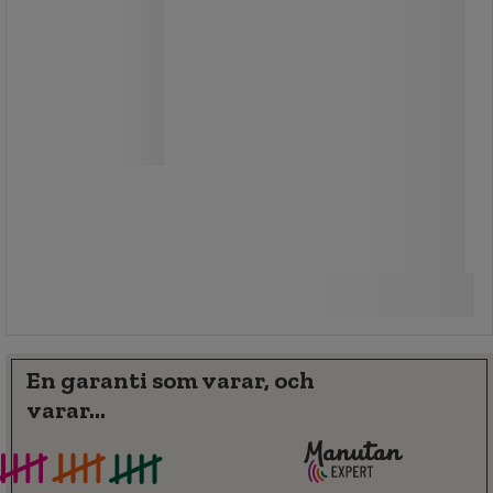
Perfekt för rengöring av händer och
naglar.
Passar även för rengöring av bord
och mindre ytor.
60,00 kr
exkl. moms
Jämför
75,00 kr inkl. moms
styck
Köp nu
-
+
En garanti som varar, och
varar...