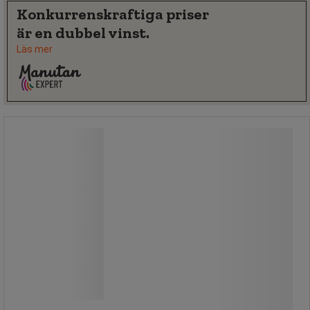
Konkurrenskraftiga priser
är en dubbel vinst.
Läs mer
Skurborste trä utan fäste för skaft -
Maine Brosserie
Skurborste trä utan fäste för skaft -
Maine Brosserie
För klinker, golv och mattor.
Skrubborste med gängat skruvfäste
för skaftet.