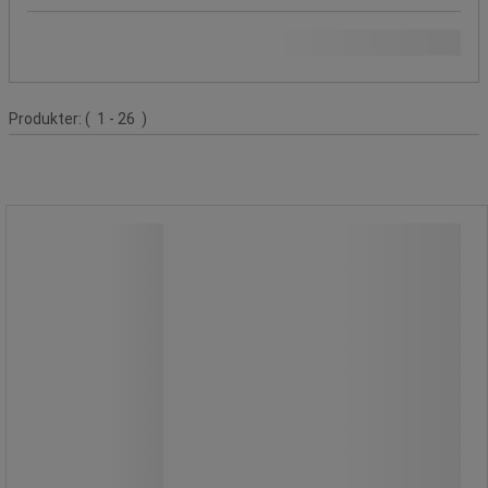
Typ av hushållstillbehör
Produktlista
Produkter:
( 1 - 26 )
Borste – Längd 22 cm – Oval -
Manutan Expert
Borste – Längd 22 cm – Oval -
Manutan Expert
Lättanvänd oval borste.
Avlägsnar damm och spindelväv från