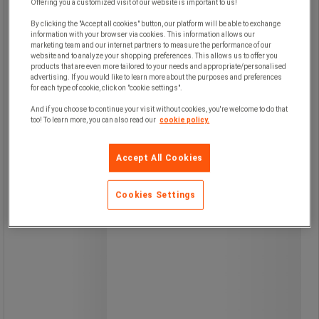
Offering you a customized visit of our website is important to us!
Används ofta för rengöring av bord
och utrustning.
By clicking the "Accept all cookies" button, our platform will be able to exchange
Borste med ergonomiskt grepp som
information with your browser via cookies. This information allows our
möjliggör lång användning utan
marketing team and our internet partners to measure the performance of our
påfrestning för användaren.
website and to analyze your shopping preferences. This allows us to offer you
products that are even more tailored to your needs and appropriate/personalised
Dess medelfiber är idealiska för att
advertising. If you would like to learn more about the purposes and preferences
kombinera mekanisk verkan med en
for each type of cookie, click on "cookie settings".
kemisk lösning.
Används ofta för rengöring av bord
And if you choose to continue your visit without cookies, you're welcome to do that
och utrustning.
too! To learn more, you can also read our
cookie policy.
Accept All Cookies
Cookies Settings
93,00 kr
exkl. moms
116,25 kr inkl. moms