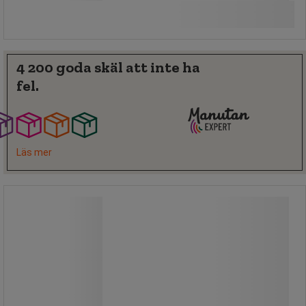
Se 5 alternativ
4 200 goda skäl att inte ha
fel.
Läs mer
Tvättborste Medium, 260 mm - Vikan
Tvättborste Medium, 260 mm - Vikan
Denna lätta och ergonomiskt
utformade tvättborste/diskborste
från Vikan hjälper till att hålla handen