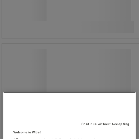
120,00 kr inkl. moms
styck
Jämför
Köp nu
-
+
HACCP mediumhandborste, 28 cm -
Manutan Expert
HACCP mediumhandborste, 28 cm -
Manutan Expert
Borste utrustad med ett
ergonomiskt skaft för långvarig
användning utan ansträngning.
Continue without Accepting
Dess mellanstora fibrer är idealiska
för att kombinera en mekanisk
Welcome to Witre!
verkan med en kemisk lösning.