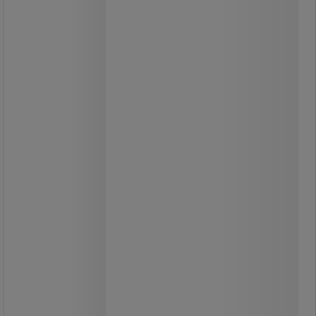
Tankborste med igelkottsform.
Effektiv tankrengöring.
Maximal rengöringstemperatur
(diskmaskin): 85 °C.
Enkel användning.