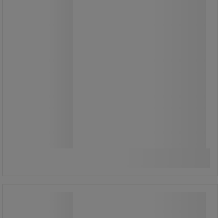
91,00 kr
exkl. moms
113,75 kr inkl. moms
styck
Jämför
Se 2 alternativ
Rörborste - medelgrova fibrer - Ø 103
mm - Vikan