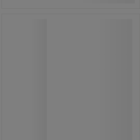
Diskborste liten Vikan
Diskborste liten Vikan
I enlighet med HACCP:s
färgkodsystem.
Perfekt borste för små diskar.
Du kan använda olikfärgade borstar
till olika aktiviteter för att undvika
korskontaminering.