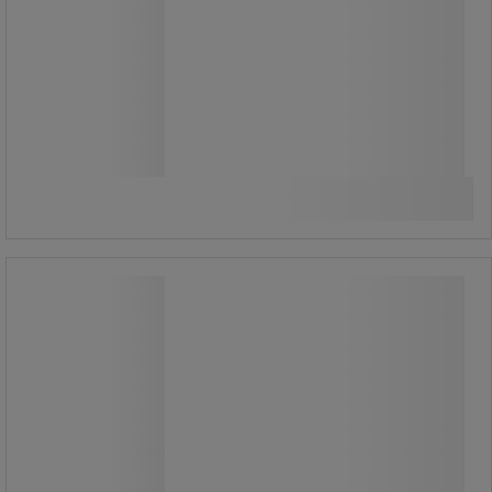
149,00 kr
exkl. moms
186,25 kr inkl. moms
styck
Jämför
Se 4 alternativ
Skrapa med flexibelt blad - 260 mm -
Vikan
Skrapa med flexibelt blad - 260 mm -
Vikan