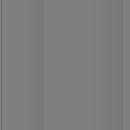
Rörborste - medelgrova fibrer - Ø 103
mm - Vikan
Praktisk och lättanvänd rörborste.
Kan monteras på ett gängat handtag.