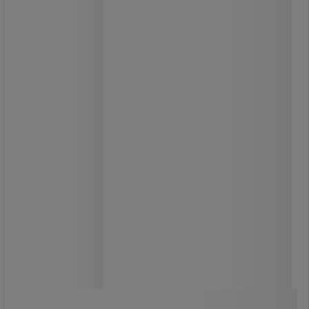
Alla Manutan-produkter är testade
och godkända av våra team.
Fiberutmatning: 15 mm.
61,00 kr
exkl. moms
76,25 kr inkl. moms
styck
Jämför
Se 2 alternativ