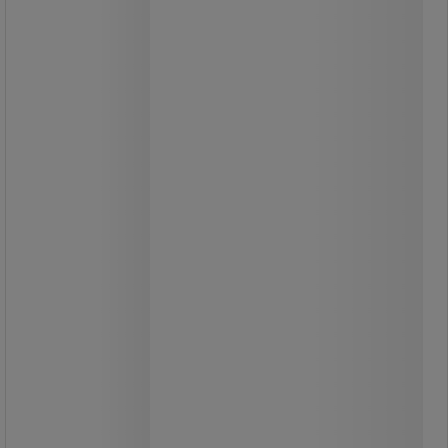
svåråtkomliga områden.
Passar på ett teleskopskaft.
Alla Manutan-produkter är testade
och godkända av våra team.
Ovalt vargborsthuvud med diameter
2,4 cm, lätt att hantera.
Tar bort damm och spindelväv på
svåråtkomliga platser.
Anpassas enkelt till ett teleskopiskt
skaft.
96,00 kr
exkl. moms