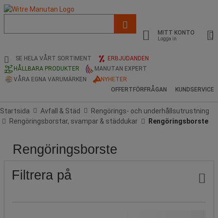
Lista
med
MITT KONTO
föreslagen
Logga in
webbsida
och
SE HELA VÅRT SORTIMENT
ERBJUDANDEN
sökhistorik
HÅLLBARA PRODUKTER
MANUTAN EXPERT
VÅRA EGNA VARUMÄRKEN
NYHETER
OFFERTFÖRFRÅGAN
KUNDSERVICE
Startsida
Avfall & Städ
Rengörings- och underhållsutrustning
Rengöringsborstar, svampar & städdukar
Rengöringsborste
Rengöringsborste
Pris
Populära
Stock
Produktens
HACCP
Färg
Typ
märken
ursprung
av
hushållstillbehör
Filtrera på
Vårt Manutan-märke