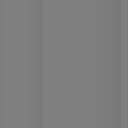
med extra hård borst framtill, vilket
gör den idealisk för rengöring av
trånga utrymmen hela vägen till
slutet.
Stommen i borsten är tillverkad av
polypropen-rester från produktionen,
vilket bidrar till hållbarhet, och den är
godkänd för kontakt med livsmedel.
109,00 kr
exkl. moms
136,25 kr inkl. moms
styck
Jämför