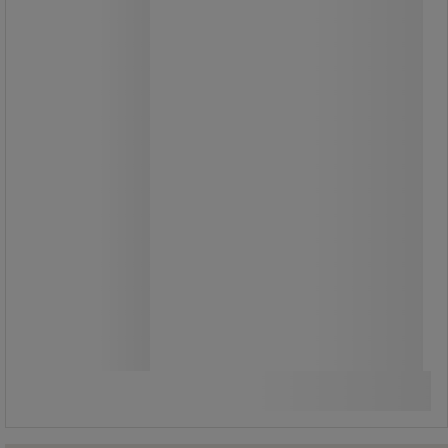
40,00 kr
exkl. moms
50,00 kr inkl. moms
styck
Jämför
Se 2 alternativ