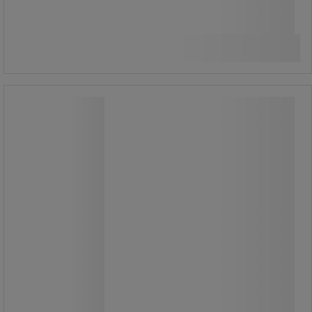
269,00 kr
exkl. moms
Jämför
336,25 kr inkl. moms
Köp nu
-
+
styck
Tvättborste med långt skaft, 600 mm
- Vikan
Tvättborste med långt skaft, 600 mm
- Vikan
Denna 15 mm smala borste med
skrapkant är utformad för att
komma åt där andra borstar inte når,
och är perfekt för att ta bort ingrodd
smuts.
Borsten har ett greppvänligt handtag
och ett specialdesignat borsthuvud