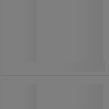
105,00 kr
exkl. moms
131,25 kr inkl. moms
styck
Jämför
Se 2 alternativ
Flaskborste - Vikan
Flaskborste - Vikan