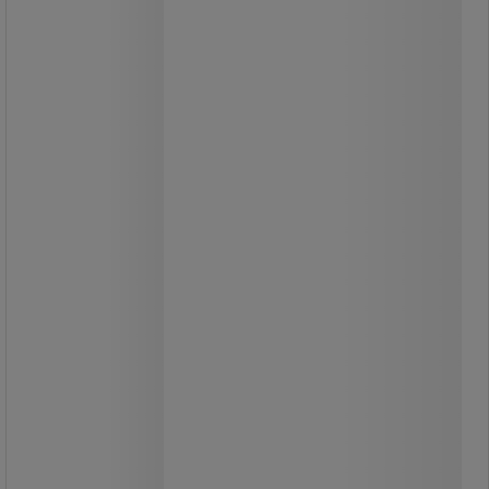
Skrapa med flexibelt blad och
rundade kanter.
Kan användas med handtag.
Enkel användning.
Maximal rengöringstemperatur
120 °C.