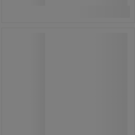
styck
Jämför
Se 2 alternativ
HACCP multifunktionell
mediumhandborste, 14 cm - Manutan
Expert
HACCP multifunktionell
mediumhandborste, 14 cm - Manutan
Expert
Mångsidig handborste, stor
polyesterdesign, mycket hållbar.
Polypropylenmaterial, polyesterborst,
6 rader.