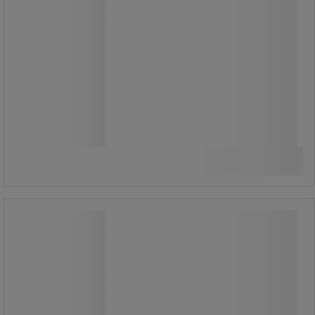
Från
205,00 kr
exkl. moms
256,25 kr inkl. moms
styck
Jämför
Se 2 alternativ
Handborste L - hård fiber - 200 mm -
Vikan
Handborste L - hård fiber - 200 mm -
Vikan