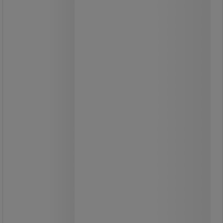
Mångsidig handborste.
Lättare att borsta tack vare vinklade
hårda borst.
Hårdare borst i änden av borsten för
att enkelt avlägsna smuts.
Lätt att hantera.