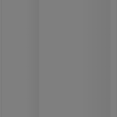
Vikan diskborste – Ergonomiskt
handtag – Starka borst
Vikan diskborste – Ergonomiskt
handtag – Starka borst
Ergonomisk diskborste för
obegränsad användning.
Effektiv rengöring tack vare den
hårda borsten.
Lätt att hantera.