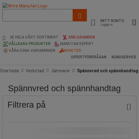
Lista
med
MITT KONTO
föreslagen
Logga in
webbsida
och
SE HELA VÅRT SORTIMENT
ERBJUDANDEN
sökhistorik
HÅLLBARA PRODUKTER
MANUTAN EXPERT
VÅRA EGNA VARUMÄRKEN
NYHETER
OFFERTFÖRFRÅGAN
KUNDSERVICE
Startsida
Verkstad
Järnvaror
Spännvred och spännhandtag
Spännvred och spännhandtag
Pris
Stock
Produktens
Populära
ursprung
märken
Filtrera på
Hållbar produkt