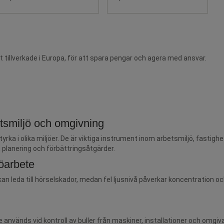
t tillverkade i Europa, för att spara pengar och agera med ansvar.
etsmiljö och omgivning
rka i olika miljöer. De är viktiga instrument inom arbetsmiljö, fastigh
 planering och förbättringsåtgärder.
jöarbete
 kan leda till hörselskador, medan fel ljusnivå påverkar koncentration 
 används vid kontroll av buller från maskiner, installationer och omgiv