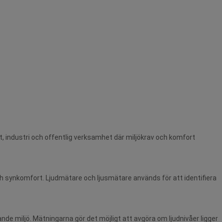
et, industri och offentlig verksamhet där miljökrav och komfort
och synkomfort. Ljudmätare och ljusmätare används för att identifiera
ande miljö. Mätningarna gör det möjligt att avgöra om ljudnivåer ligger