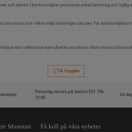
ioner och damm. I kontorsmiljöer prioriteras enkel hantering och tydlig
 som krävs och i vilken miljö mätningen ska ske. För arbetsmiljökontr
sljud eller reflektioner kan påverka resultatet. Rätt metod och korrekt
Till toppen
Personlig service på telefon 031 706
onlineköp!
60 dag
10 00
tre Manutan
Få koll på våra nyheter