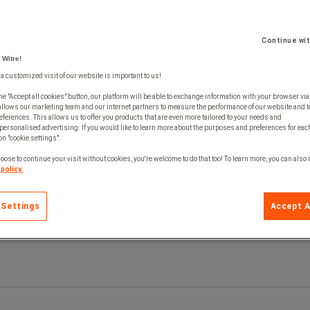
Continue wi
 Witre!
 a customized visit of our website is important to us!
he "Accept all cookies" button, our platform will be able to exchange information with your browser via
allows our marketing team and our internet partners to measure the performance of our website and t
ferences. This allows us to offer you products that are even more tailored to your needs and
personalised advertising. If you would like to learn more about the purposes and preferences for each
 on "cookie settings".
oose to continue your visit without cookies, you're welcome to do that too! To learn more, you can also
policy.
 Settings
Accept A