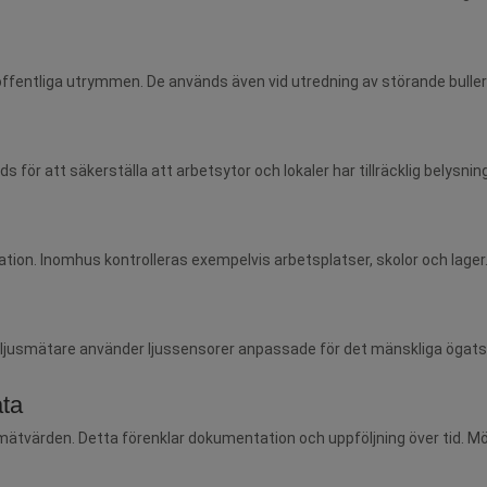
 offentliga utrymmen. De används även vid utredning av störande bull
s för att säkerställa att arbetsytor och lokaler har tillräcklig belysnin
n. Inomhus kontrolleras exempelvis arbetsplatser, skolor och lager.
n ljusmätare använder ljussensorer anpassade för det mänskliga ögats
ata
ätvärden. Detta förenklar dokumentation och uppföljning över tid. Möjl