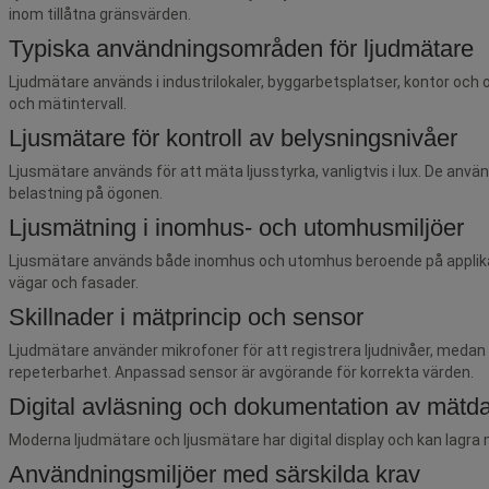
inom tillåtna gränsvärden.
Typiska användningsområden för ljudmätare
Ljudmätare används i industrilokaler, byggarbetsplatser, kontor och
och mätintervall.
Ljusmätare för kontroll av belysningsnivåer
Ljusmätare används för att mäta ljusstyrka, vanligtvis i lux. De använd
belastning på ögonen.
Ljusmätning i inomhus- och utomhusmiljöer
Ljusmätare används både inomhus och utomhus beroende på applikatio
vägar och fasader.
Skillnader i mätprincip och sensor
Ljudmätare använder mikrofoner för att registrera ljudnivåer, meda
repeterbarhet. Anpassad sensor är avgörande för korrekta värden.
Digital avläsning och dokumentation av mätd
Moderna ljudmätare och ljusmätare har digital display och kan lagra m
Användningsmiljöer med särskilda krav