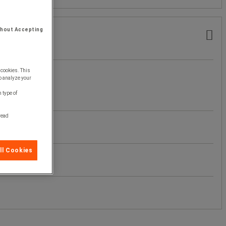
thout Accepting
 cookies. This
o analyze your
 type of
 read
ll Cookies