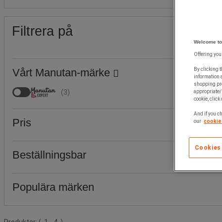
Filtrera på
Welcome to
Offering you
Vårt Manutan-märke
By clicking t
information 
shopping pre
(
3
)
appropriate/
cookie, click
And if you ch
Pris
our
cookie 
Cookies
Beställningsbar
Populära märken
Produktlista
Produkter:
( 1 - 4 )