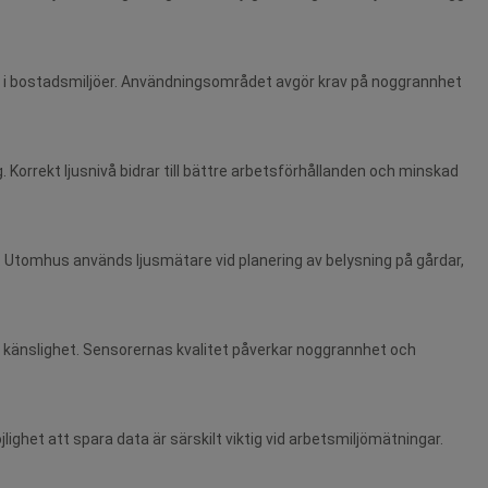
er i bostadsmiljöer. Användningsområdet avgör krav på noggrannhet
g. Korrekt ljusnivå bidrar till bättre arbetsförhållanden och minskad
 Utomhus används ljusmätare vid planering av belysning på gårdar,
 känslighet. Sensorernas kvalitet påverkar noggrannhet och
ighet att spara data är särskilt viktig vid arbetsmiljömätningar.