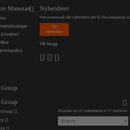
tre Manutan
Nyhetsbrev
Prenumerera på vårt nyhetsbrev och få våra kampanjer och
oss
ndelslösningar
Till
nyhetsbrev
ö & Kvalitet
illkor
Vår blogg
gritetspolicy
 Group
 Group
Discover our 26 subsidiaries in 17 countries.
 Group
cy
oss