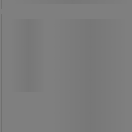
Överdrag Textil till Arbetsstol Neon -
Bimos
Överdrag Textil till Arbetsstol Neon -
Bimos
Textilklädsel till arbetsstolar.
God andningsförmåga, mjuk och
slitstark.
Tillbehör till Arbetsstol Bimos Neon.
1 910,00 kr
exkl. moms
Jämför