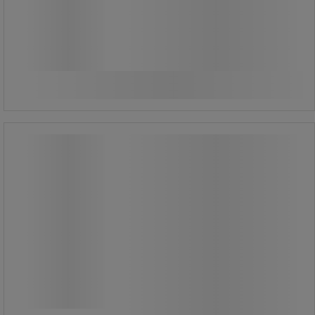
518,75 kr inkl. moms
styck
Jämför
Se 2 alternativ
Hjul till arbetsstol, tapp 11x20 mm -
Linea Fabbrica
Hjul till arbetsstol, tapp 11x20 mm -
Linea Fabbrica
Hjul till arbetsstol, tapp: Ø 11 x 20
mm.
Säljs i förpackning om 5 styck.
Tillbehör till bland annat Arbetsstol
Ergo Hög (ej till Ergo Tec) och
Taburett Primo låg.