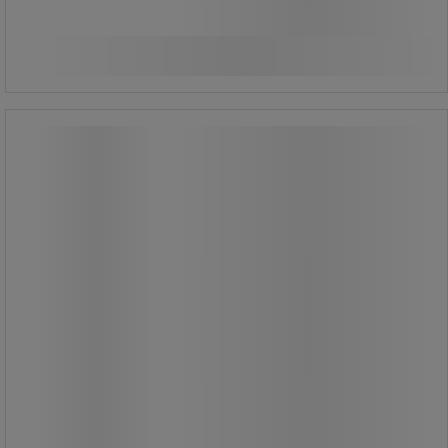
1 910,00 kr
exkl. moms
Jämför
2 387,50 kr inkl. moms
Köp nu
-
+
styck
Överdrag PU-skum till Arbetsstol
Neon - Bimos
Överdrag PU-skum till Arbetsstol
Neon - Bimos
Polyuretanklädsel till arbetsstolar.
Tvättbar och klarar mycket tuffa
omgivningsförhållanden.
Lätt att rengöra.
Tillbehör till Arbetsstol Bimos Neon.