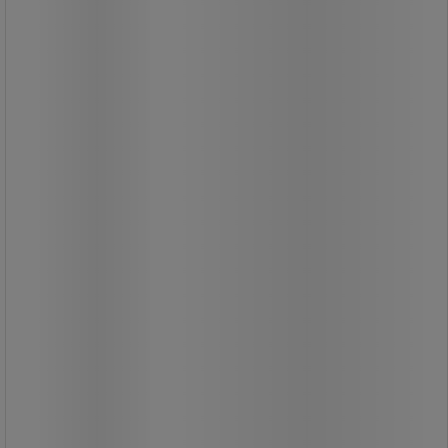
Fotstöd, steglöst reglerbart.
Tillbehör till Sitt-/ståstol.
Från
415,00 kr
exkl. moms