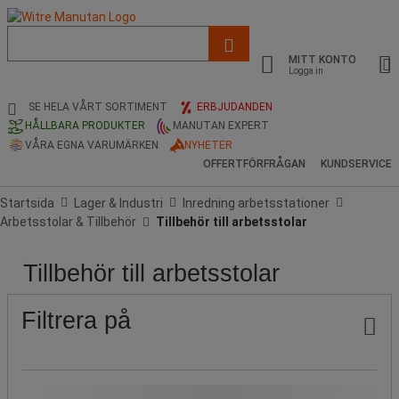
Lista
med
MITT KONTO
föreslagen
Logga in
webbsida
och
SE HELA VÅRT SORTIMENT
ERBJUDANDEN
sökhistorik
HÅLLBARA PRODUKTER
MANUTAN EXPERT
VÅRA EGNA VARUMÄRKEN
NYHETER
OFFERTFÖRFRÅGAN
KUNDSERVICE
Startsida
Lager & Industri
Inredning arbetsstationer
Arbetsstolar & Tillbehör
Tillbehör till arbetsstolar
Tillbehör till arbetsstolar
Pris
Populära
Stock
Produktens
märken
ursprung
Filtrera på
Vårt Manutan-märke