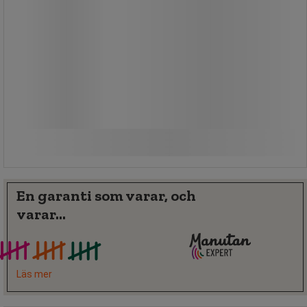
1 910,00 kr
exkl. moms
2 387,50 kr inkl. moms
Jämför
styck
Köp nu
-
+
En garanti som varar, och
varar...
Läs mer