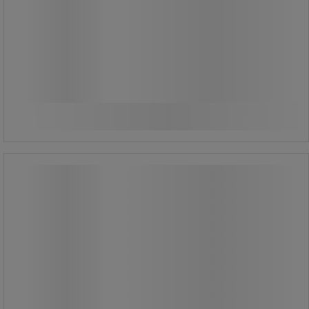
1 835,00 kr
exkl. moms
2 293,75 kr inkl. moms
Jämför
styck
Köp nu
-
+
Fotstöd till Sitt-/ståstol - Global
Professional Seating
Fotstöd till Sitt-/ståstol - Global
Professional Seating