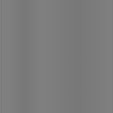
389,00 kr
exkl. moms
486,25 kr inkl. moms
styck
Jämför