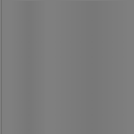
Verktygsfack för mobil
monteringsstol - Global Professional
Seating
Verktygsfack för mobil
monteringsstol - Global Professional
Seating
Alla våra verktyg förvaras alltid i
specialbyggda fack.
Facken placeras i
förvaringsbehållaren på din stol.
Svart plast