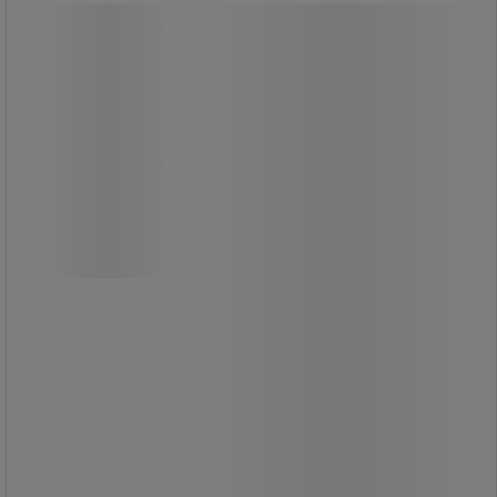
Trögrullande hjul, 5 st till Arbetsstol -
Global Professional Seating
Trögrullande hjul, 5 st till Arbetsstol -
Global Professional Seating
Hjulsats med fem styck trögrullande
hjul till Arbetsstol Industri (60270,
60290), Arbetsstol Solid i plast
(60971, 60972), Arbetsstol i tyg
(60963
, 60964, 60967, 60969) och Arbetsstol
i konstläder (60925, 60930) från
Global.
Tapp: 11 mm i diameter.