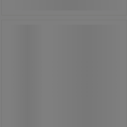
Köp nu
-
+
styck
Armstöd till Arbetsstol Solitec,
Solitec, Unitec, Isitec - - Bimos
Armstöd till Arbetsstol Solitec,
Solitec, Unitec, Isitec - - Bimos
Justerbara i höjd.
Säljs som par.
Tillbehör till Stol Bimos Sintec,
Solitec, Unitec, Isitec.