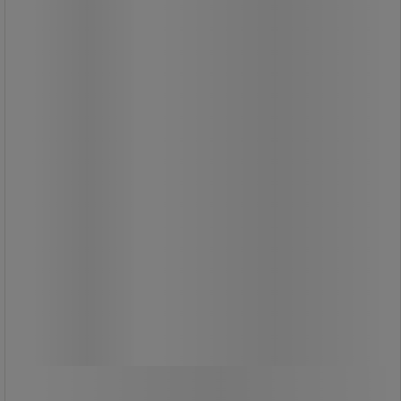
din kropp och arbetsplats perfekt.
Justera höjden för optimalt stöd,
bredden efter dina behov, djupet för
att hitta den mest bekväma
positionen och vinkeln för bättre
ergonomiskt stöd.
925,00 kr
exkl. moms
1 156,25 kr inkl. moms
par
Jämför
Köp nu
-
+