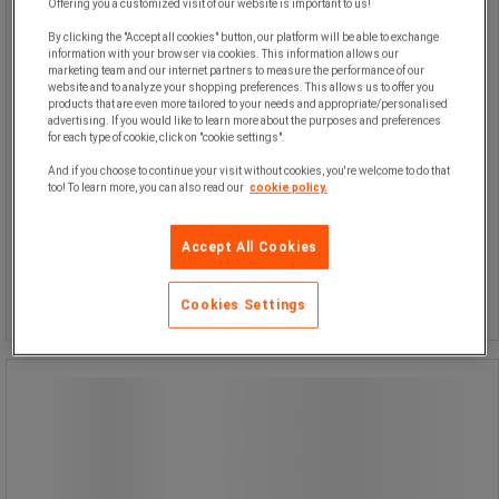
Offering you a customized visit of our website is important to us!
By clicking the "Accept all cookies" button, our platform will be able to exchange
information with your browser via cookies. This information allows our
Byt ut fötterna på stolen. Tillbehör till
marketing team and our internet partners to measure the performance of our
Taburett TEC.
website and to analyze your shopping preferences. This allows us to offer you
products that are even more tailored to your needs and appropriate/personalised
advertising. If you would like to learn more about the purposes and preferences
for each type of cookie, click on "cookie settings".
And if you choose to continue your visit without cookies, you're welcome to do that
too! To learn more, you can also read our
cookie policy.
255,00 kr
exkl. moms
Accept All Cookies
Jämför
318,75 kr inkl. moms
set
Köp nu
-
+
Cookies Settings
Glidfötter till Arbetsstol - Global
Professional Seating
Glidfötter till Arbetsstol - Global
Professional Seating