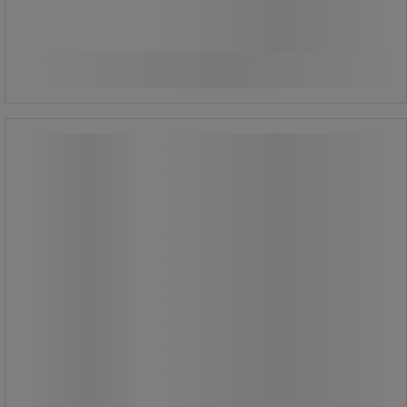
565,00 kr
exkl. moms
Jämför
706,25 kr inkl. moms
Köp nu
-
+
styck
Ryggbricka Åkstol - Global
Professional Seating
Ryggbricka Åkstol - Global
Professional Seating
Tillbehör till Åkstol låg / hög /
Taburett Micro.