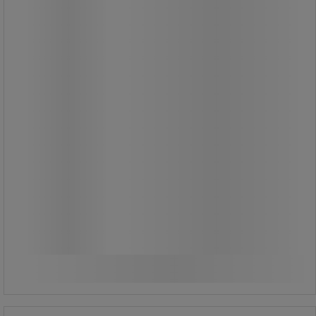
1 835,00 kr
exkl. moms
2 293,75 kr inkl. moms
styck
Jämför
Köp nu
-
+