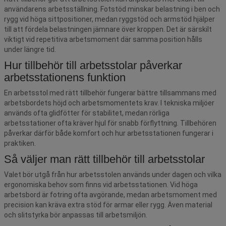
användarens arbetsställning. Fotstöd minskar belastning i ben och
rygg vid höga sittpositioner, medan ryggstöd och armstöd hjälper
till att fördela belastningen jämnare över kroppen. Det är särskilt
viktigt vid repetitiva arbetsmoment där samma position hålls
under längre tid.
Hur tillbehör till arbetsstolar påverkar
arbetsstationens funktion
En arbetsstol med rätt tillbehör fungerar bättre tillsammans med
arbetsbordets höjd och arbetsmomentets krav. I tekniska miljöer
används ofta glidfötter för stabilitet, medan rörliga
arbetsstationer ofta kräver hjul för snabb förflyttning. Tillbehören
påverkar därför både komfort och hur arbetsstationen fungerar i
praktiken.
Så väljer man rätt tillbehör till arbetsstolar
Valet bör utgå från hur arbetsstolen används under dagen och vilka
ergonomiska behov som finns vid arbetsstationen. Vid höga
arbetsbord är fotring ofta avgörande, medan arbetsmoment med
precision kan kräva extra stöd för armar eller rygg. Även material
och slitstyrka bör anpassas till arbetsmiljön.