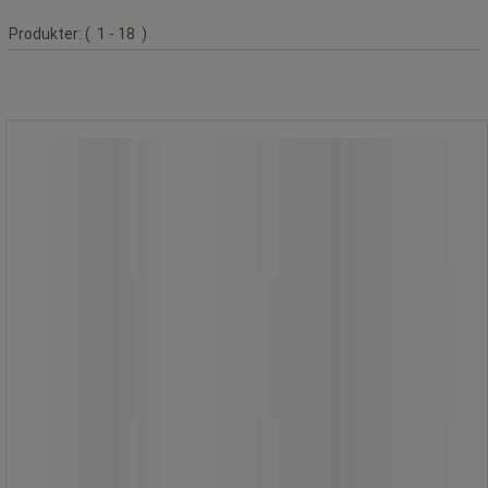
Produktlista
Produkter:
( 1 - 18 )
Praktisk box Åkstol - Global
Professional Seating
Praktisk box Åkstol - Global
Professional Seating
Till verktygshyllan.
Tillbehör till Åkstol.