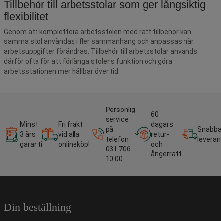
Tillbehör till arbetsstolar som ger långsiktig
flexibilitet
Genom att komplettera arbetsstolen med rätt tillbehör kan
samma stol användas i fler sammanhang och anpassas när
arbetsuppgifter förändras. Tillbehör till arbetsstolar används
därför ofta för att förlänga stolens funktion och göra
arbetsstationen mer hållbar över tid.
Personlig
60
service
Minst
Fri frakt
dagars
på
Snabb
3 års
vid alla
retur-
telefon
leveran
garanti
onlineköp!
och
031 706
ångerrätt
10 00
Din beställning