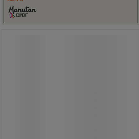
Set med 2 armstöd för stol - Manutan
Expert
Set med 2 armstöd för stol - Manutan
Expert
Multifunktionellt armstöd som kan
justeras i höjdled.
Praktiskt då stödet är tippbart och
armsluten är flexibla.