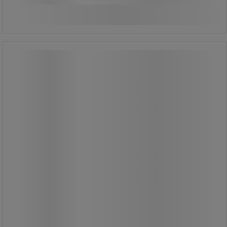
Köp nu
-
+
Justerbart 4D-armstöd till Arbetsstol
- Global Professional Seating
Justerbart 4D-armstöd till Arbetsstol
- Global Professional Seating
Uppgradera din Global arbetsstol med
dessa eleganta, svarta armstöd som
kan justeras i höjd, bredd, djup och
vinkel.
Armstöden ger optimalt stöd för dina
armar och bidrar till en mer
ergonomisk sittställning.
Med flera justeringsmöjligheter kan
du enkelt anpassa dem för att passa