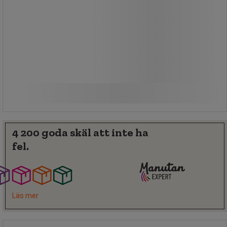
91,00 kr
exkl. moms
Jämför
113,75 kr inkl. moms
Köp nu
-
+
set
4 200 goda skäl att inte ha
fel.
Läs mer