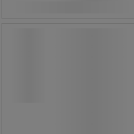
2 387,50 kr inkl. moms
Köp nu
-
+
styck
Överdrag Konstläder till Arbetsstol
Neon - Bimos
Överdrag Konstläder till Arbetsstol
Neon - Bimos
Klädsel i konstläder för arbetsstolar.
Tvättbar, mjuk och lätt att
underhålla.
Tillbehör till Arbetsstol Bimos Neon.