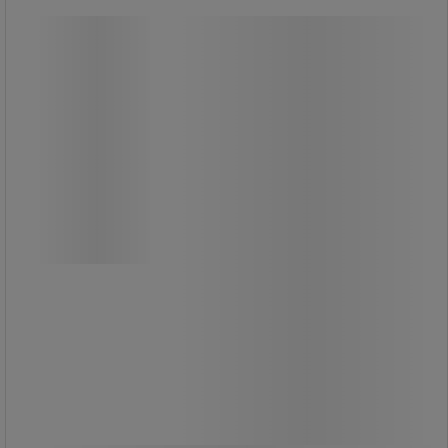
Överdrag Superfabric till Arbetsstol
Neon - Bimos
Överdrag Superfabric till Arbetsstol
Neon - Bimos
Superfabric-klädsel till arbetsstolar.
Prickstruktur.
Mycket beständig mot slitage och
revor.
Lätt att rengöra.
Tillbehör till Arbetsstol Bimos Neon.
2 625,00 kr
exkl. moms
Jämför
3 281,25 kr inkl. moms