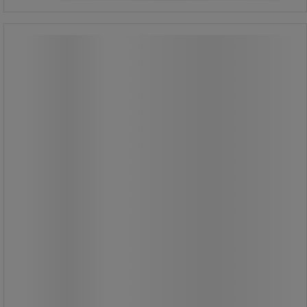
Bimos ESD-armstöd
Bimos ESD-armstöd
Arbeta under de bästa förhållanden
med armstöd för att avlasta
armarna.
Du kan enkelt justera armstödens
höjd.
Lämplig för Bimos ESD arbetsstolar