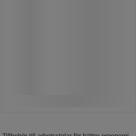
289,00 kr
exkl. moms
361,25 kr inkl. moms
förp med 6 st
48,17 kr exkl. moms per enhet
Jämför
Köp nu
-
+
Tillbehör till arbetsstolar för bättre ergonomi