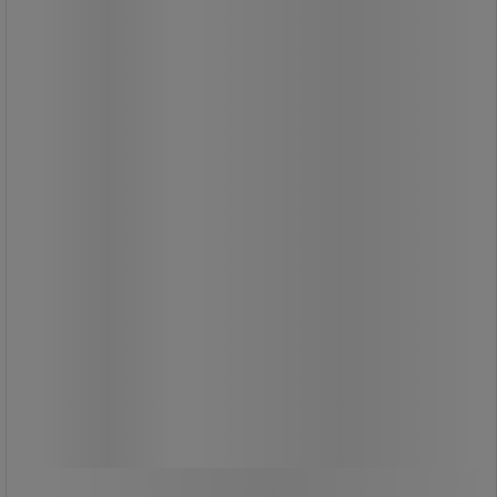
1 325,00 kr
exkl. moms
1 656,25 kr inkl. moms
styck
Jämför
Köp nu
-
+