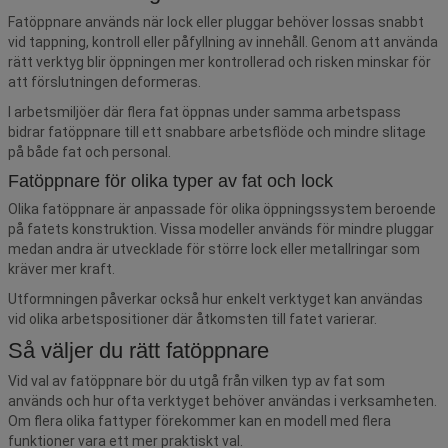
Fatöppnare används när lock eller pluggar behöver lossas snabbt
vid tappning, kontroll eller påfyllning av innehåll. Genom att använda
rätt verktyg blir öppningen mer kontrollerad och risken minskar för
att förslutningen deformeras.
I arbetsmiljöer där flera fat öppnas under samma arbetspass
bidrar fatöppnare till ett snabbare arbetsflöde och mindre slitage
på både fat och personal.
Fatöppnare för olika typer av fat och lock
Olika fatöppnare är anpassade för olika öppningssystem beroende
på fatets konstruktion. Vissa modeller används för mindre pluggar
medan andra är utvecklade för större lock eller metallringar som
kräver mer kraft.
Utformningen påverkar också hur enkelt verktyget kan användas
vid olika arbetspositioner där åtkomsten till fatet varierar.
Så väljer du rätt fatöppnare
Vid val av fatöppnare bör du utgå från vilken typ av fat som
används och hur ofta verktyget behöver användas i verksamheten.
Om flera olika fattyper förekommer kan en modell med flera
funktioner vara ett mer praktiskt val.