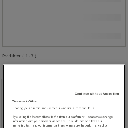
Beställningsbar
Ikaros Shop Publicering
Produktlista
Produkter:
( 1 - 3 )
Fatöppnare
Continue without Accepting
Fatöppnare
Welcome to Witre!
Offering you a customized visit of our website is important to us!
För öppning av stålfat med sarg.
By clicking the "Accept all cookies" button, our platform will be able to exchange
Lätt att hålla, ger ett snyggt snitt.
information with your browser via cookies. This information allows our
marketing team and our internet partners to measure the performance of our