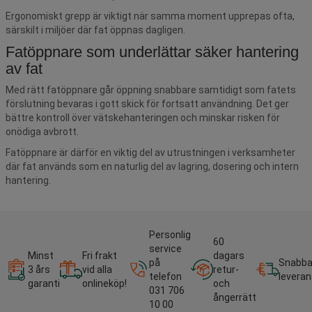
Ergonomiskt grepp är viktigt när samma moment upprepas ofta,
särskilt i miljöer där fat öppnas dagligen.
Fatöppnare som underlättar säker hantering
av fat
Med rätt fatöppnare går öppning snabbare samtidigt som fatets
förslutning bevaras i gott skick för fortsatt användning. Det ger
bättre kontroll över vätskehanteringen och minskar risken för
onödiga avbrott.
Fatöppnare är därför en viktig del av utrustningen i verksamheter
där fat används som en naturlig del av lagring, dosering och intern
hantering.
Personlig
60
service
Minst
Fri frakt
dagars
på
Snabb
3 års
vid alla
retur-
telefon
leveran
garanti
onlineköp!
och
031 706
ångerrätt
10 00