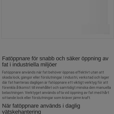
1 175,00 kr
exkl. moms
Jämför
1 468,75 kr inkl. moms
styck
Köp nu
-
+
Fatöppnare för snabb och säker öppning av
fat i industriella miljöer
Fatöppnare används när fat behöver öppnas effektivt utan att
skada lock, gängor eller förslutningar. I industri, verkstad och lager
där fat hanteras dagligen är fatöppnare ett viktigt verktyg för att
förenkla åtkomst till innehållet och samtidigt minska den manuella
belastningen. Verktyget används ofta vid öppning av fat med hårt
sittande lock eller förslutningar som kräver jämn kraft.
När fatöppnare används i daglig
vätskehantering