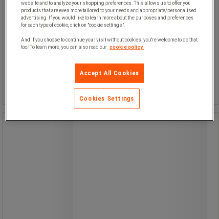
website and to analyze your shopping preferences. This allows us to offer you
products that are even more tailored to your needs and appropriate/personalised
advertising. If you would like to learn more about the purposes and preferences
for each type of cookie, click on "cookie settings".
And if you choose to continue your visit without cookies, you're welcome to do that
too! To learn more, you can also read our
cookie policy.
995,00 kr
exkl. moms
Jämför
1 243,75 kr inkl. moms
Accept All Cookies
styck
Köp nu
-
+
Cookies Settings
Ersättningskniv för DDHS
Ersättningskniv för DDHS
Ersättningskniv i stål för fatöppnare
DDHS.