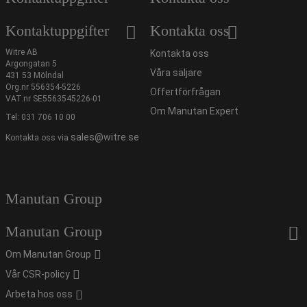
Kontaktuppgifter
Kontakta oss
Witre AB
Kontakta oss
Argongatan 5
Våra säljare
431 53 Mölndal
Org.nr 556354-5226
Offertförfrågan
VAT.nr SE5563545226-01
Om Manutan Expert
Tel:
031 706 10 00
sales@witre.se
Kontakta oss via
Manutan Group
Manutan Group
Om Manutan Group
Vår CSR-policy
Arbeta hos oss