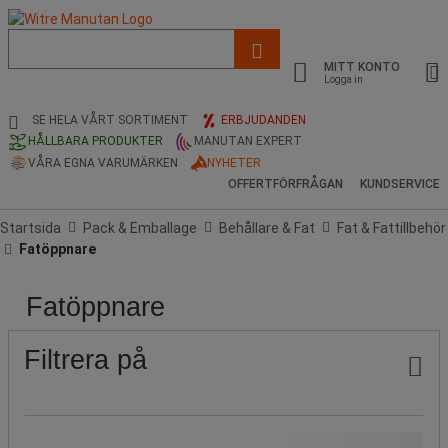
Lista
med
MITT KONTO
föreslagen
Logga in
webbsida
och
SE HELA VÅRT SORTIMENT
ERBJUDANDEN
sökhistorik
HÅLLBARA PRODUKTER
MANUTAN EXPERT
VÅRA EGNA VARUMÄRKEN
NYHETER
OFFERTFÖRFRÅGAN
KUNDSERVICE
Startsida
Pack & Emballage
Behållare & Fat
Fat & Fattillbehör
Fatöppnare
Fatöppnare
Pris
Stock
Ikaros
Shop
Publicering
Filtrera på
Pris