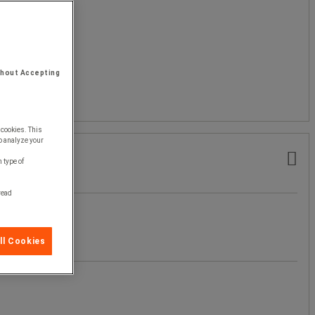
thout Accepting
 cookies. This
o analyze your
 type of
 read
ll Cookies