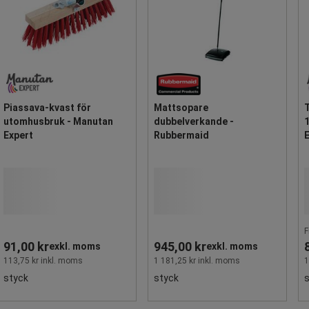
Piassava-kvast för
Mattsopare
T
utomhusbruk - Manutan
dubbelverkande -
1
Expert
Rubbermaid
F
91,00 kr
945,00 kr
exkl. moms
exkl. moms
113,75 kr inkl. moms
1 181,25 kr inkl. moms
1
styck
styck