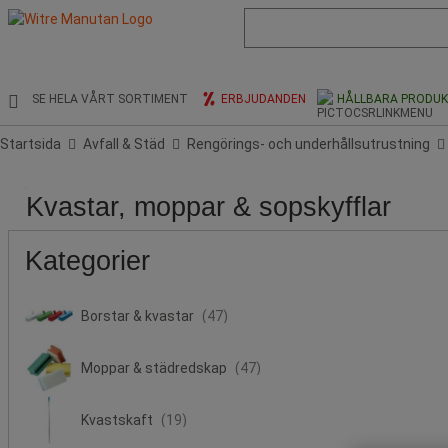
Lista
med
föreslagen
webbsida
och
SE HELA VÅRT SORTIMENT
ERBJUDANDEN
HÅLLBARA PRODU
sökhistorik
Startsida
Avfall & Städ
Rengörings- och underhållsutrustning
Pris
Stock
Populära
Produktens
Längder
Längder
Diameter
Diameter
Typ
Färg
HACCP
Typ
Kvastar, moppar & sopskyfflar
märken
ursprung
(mm)
(cm)
Ø
Ø
av
av
(mm)
(cm)
hushållstillbehör
tå
Kategorier
Borstar & kvastar
(47)
Moppar & städredskap
(47)
Kvastskaft
(19)