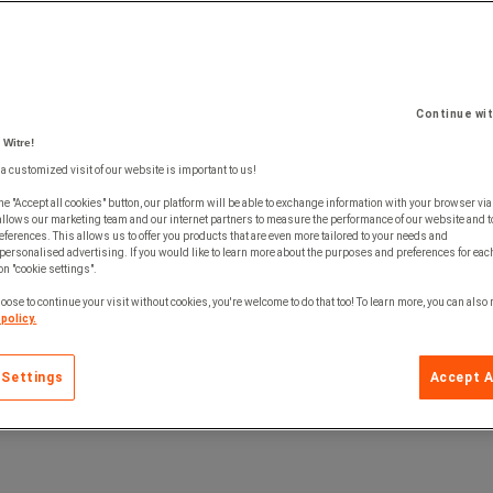
Continue wi
 Witre!
 a customized visit of our website is important to us!
he "Accept all cookies" button, our platform will be able to exchange information with your browser via
allows our marketing team and our internet partners to measure the performance of our website and t
ferences. This allows us to offer you products that are even more tailored to your needs and
personalised advertising. If you would like to learn more about the purposes and preferences for each
 on "cookie settings".
oose to continue your visit without cookies, you're welcome to do that too! To learn more, you can also
policy.
 Settings
Accept A