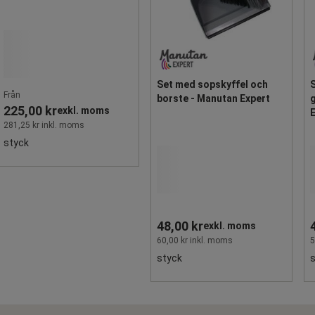
Set med sopskyffel och
Från
borste - Manutan Expert
g
225,00 kr
exkl. moms
281,25 kr inkl. moms
styck
48,00 kr
exkl. moms
60,00 kr inkl. moms
5
styck