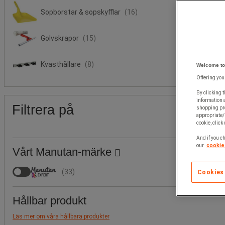
Sopborstar & sopskyfflar
(16)
Golvskrapor
(15)
Kvasthållare
(8)
Welcome to
Offering you
By clicking t
information 
Filtrera på
shopping pre
appropriate/
cookie, click
And if you ch
our
cookie 
Vårt Manutan-märke
(
33
)
Cookies
Hållbar produkt
Läs mer om våra hållbara produkter