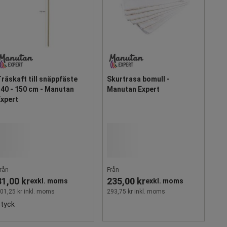
räskaft till snäppfäste
Skurtrasa bomull -
40 - 150 cm - Manutan
Manutan Expert
Expert
rån
Från
81,00 kr
235,00 kr
exkl. moms
exkl. moms
01,25 kr inkl. moms
293,75 kr inkl. moms
styck