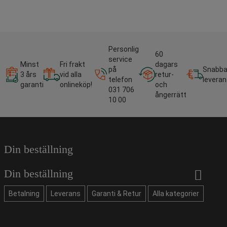
Personlig
60
service
Minst
Fri frakt
dagars
på
Snabb
3 års
vid alla
retur-
telefon
leveran
garanti
onlineköp!
och
031 706
ångerrätt
10 00
Din beställning
Din beställning
Betalning
Leverans
Garanti & Retur
Alla kategorier