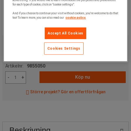
advertising. If you would like to learn more about the purposes and preferences
for each type of cookie, click on "cookie settings".
And if you choose to continue your visit without cookies, you're welcome to do that
too! To learn more, you can also read our
cookie policy.
Accept All Cookies
439,00 kr
exkl. moms
548,75 kr
inkl. moms
Cookies Settings
styck
Artikelnr:
9855050
Köp nu
-
+
Större projekt? Gör en offertförfrågan
Beskrivning