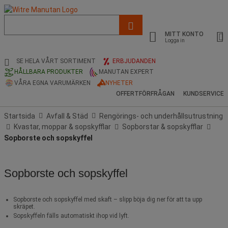
Lista
med
MITT KONTO
föreslagen
Logga in
webbsida
och
SE HELA VÅRT SORTIMENT
ERBJUDANDEN
sökhistorik
HÅLLBARA PRODUKTER
MANUTAN EXPERT
VÅRA EGNA VARUMÄRKEN
NYHETER
OFFERTFÖRFRÅGAN
KUNDSERVICE
Startsida
Avfall & Städ
Rengörings- och underhållsutrustning
Kvastar, moppar & sopskyfflar
Sopborstar & sopskyfflar
Sopborste och sopskyffel
Sopborste och sopskyffel
Sopborste och sopskyffel med skaft – slipp böja dig ner för att ta upp
skräpet.
Sopskyffeln fälls automatiskt ihop vid lyft.