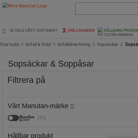
Lista
med
föreslagen
webbsida
och
SE HELA VÅRT SORTIMENT
ERBJUDANDEN
HÅLLBARA PRODU
sökhistorik
Startsida
Avfall & Städ
Avfallshantering
Sopsäckar
Sopsä
Pris
Populära
Stock
Produktens
Ikaros
Volym
Färg
Tjocklek
Tjocklek
Tjocklek
Typ
Typ
Sopsäckar & Soppåsar
märken
ursprung
Shop
(L)
(µm)
(cm)
(mm)
av
av
Publicering
stängning
avfall
Filtrera på
för
avfallssortering
Vårt Manutan-märke
(
11
)
Hållbar produkt