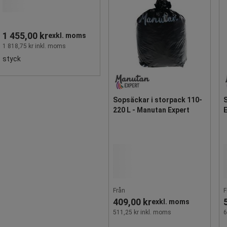
1 455,00 kr
exkl. moms
1 818,75 kr inkl. moms
styck
Sopsäckar i storpack 110-
220 L - Manutan Expert
Från
F
409,00 kr
exkl. moms
511,25 kr inkl. moms
6