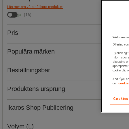
Läs mer om våra hållbara produkter
ja
(
16
)
Pris
Welcome to
Offering you
Populära märken
By clicking t
information 
shopping pre
appropriate/
Beställningsbar
cookie, click
And if you ch
our
cookie 
Produktens ursprung
Cookies
Ikaros Shop Publicering
Volym (L)