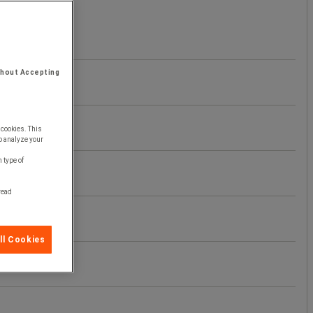
thout Accepting
 cookies. This
o analyze your
 type of
 read
ll Cookies