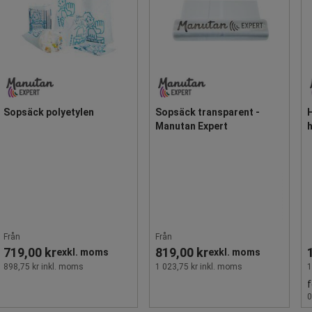
Sopsäck polyetylen
Sopsäck transparent -
Manutan Expert
Från
Från
719,00 kr
819,00 kr
exkl. moms
exkl. moms
898,75 kr inkl. moms
1 023,75 kr inkl. moms
1
f
0