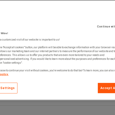
Continue wi
 Witre!
 a customized visit of our website is important to us!
he "Accept all cookies" button, our platform will be able to exchange information with your browser via
allows our marketing team and our internet partners to measure the performance of our website and t
ferences. This allows us to offer you products that are even more tailored to your needs and
personalised advertising. If you would like to learn more about the purposes and preferences for each
 on "cookie settings".
oose to continue your visit without cookies, you're welcome to do that too! To learn more, you can also
policy.
 Settings
Accept A