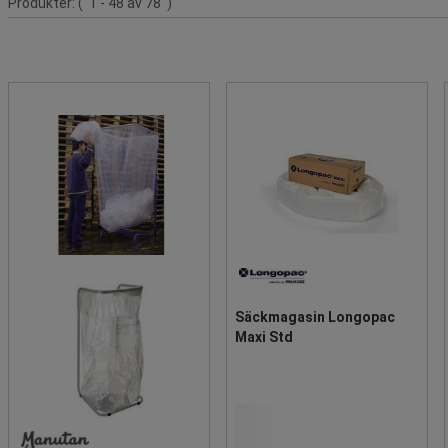
Produkter:
( 1 - 48 av 78 )
Säckmagasin Longopac
Maxi Std