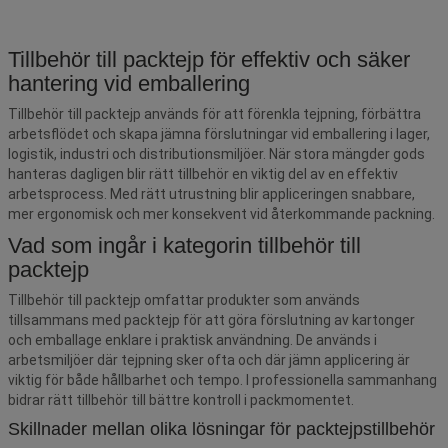
Tillbehör till packtejp för effektiv och säker
hantering vid emballering
Tillbehör till packtejp används för att förenkla tejpning, förbättra
arbetsflödet och skapa jämna förslutningar vid emballering i lager,
logistik, industri och distributionsmiljöer. När stora mängder gods
hanteras dagligen blir rätt tillbehör en viktig del av en effektiv
arbetsprocess. Med rätt utrustning blir appliceringen snabbare,
mer ergonomisk och mer konsekvent vid återkommande packning.
Vad som ingår i kategorin tillbehör till
packtejp
Tillbehör till packtejp omfattar produkter som används
tillsammans med packtejp för att göra förslutning av kartonger
och emballage enklare i praktisk användning. De används i
arbetsmiljöer där tejpning sker ofta och där jämn applicering är
viktig för både hållbarhet och tempo. I professionella sammanhang
bidrar rätt tillbehör till bättre kontroll i packmomentet.
Skillnader mellan olika lösningar för packtejpstillbehör