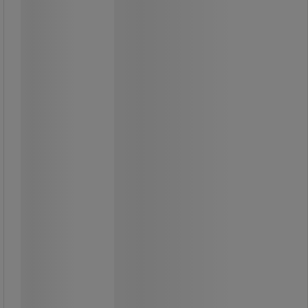
Tejphållare ATG700 - 3M
Hållare för transfertejp.
Passar flera olika typer av ATG-tejp:
904 och 928.
Perfekt för kontoret, ateljén,
verkstaden mm.
Perfekt för kontoret och i verkstaden.
639,00 kr
exkl. moms
798,75 kr inkl. moms