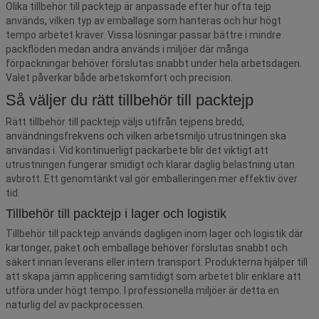
Olika tillbehör till packtejp är anpassade efter hur ofta tejp
används, vilken typ av emballage som hanteras och hur högt
tempo arbetet kräver. Vissa lösningar passar bättre i mindre
packflöden medan andra används i miljöer där många
förpackningar behöver förslutas snabbt under hela arbetsdagen.
Valet påverkar både arbetskomfort och precision.
Så väljer du rätt tillbehör till packtejp
Rätt tillbehör till packtejp väljs utifrån tejpens bredd,
användningsfrekvens och vilken arbetsmiljö utrustningen ska
användas i. Vid kontinuerligt packarbete blir det viktigt att
utrustningen fungerar smidigt och klarar daglig belastning utan
avbrott. Ett genomtänkt val gör emballeringen mer effektiv över
tid.
Tillbehör till packtejp i lager och logistik
Tillbehör till packtejp används dagligen inom lager och logistik där
kartonger, paket och emballage behöver förslutas snabbt och
säkert innan leverans eller intern transport. Produkterna hjälper till
att skapa jämn applicering samtidigt som arbetet blir enklare att
utföra under högt tempo. I professionella miljöer är detta en
naturlig del av packprocessen.