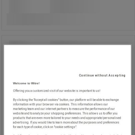
styck
Jämför
Köp nu
-
+
Pistol för expanderande skum Rubson
Pistol för expanderande skum Rubson
Pistol lämplig för att applicera
Continue without Accepting
Rubson-skum.
Welcome to Witre!
Mycket exakt applicering.
Offering you a customized visit of our website is important to us!
By clicking the "Accept all cookies" button, our platform will be able to exchange
information with your browser via cookies. This information allows our
marketing team and our internet partners to measure the performance of our
website and to analyze your shopping preferences. This allows us to offer you
products that are even more tailored to your needs and appropriate/personalised
advertising. If you would like to learn more about the purposes and preferences
for each type of cookie, click on "cookie settings".
1 030,00 kr
exkl. moms
Jämför
1 287,50 kr inkl. moms