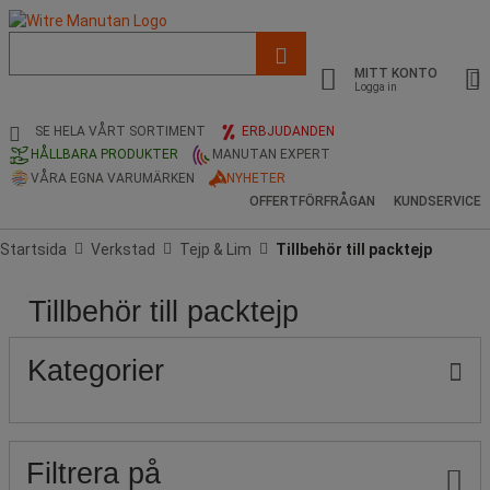
Lista
med
MITT KONTO
föreslagen
Logga in
webbsida
och
SE HELA VÅRT SORTIMENT
ERBJUDANDEN
sökhistorik
HÅLLBARA PRODUKTER
MANUTAN EXPERT
VÅRA EGNA VARUMÄRKEN
NYHETER
OFFERTFÖRFRÅGAN
KUNDSERVICE
Startsida
Verkstad
Tejp & Lim
Tillbehör till packtejp
Tillbehör till packtejp
Pris
Stock
Produktens
Populära
ursprung
märken
Kategorier
Filtrera på