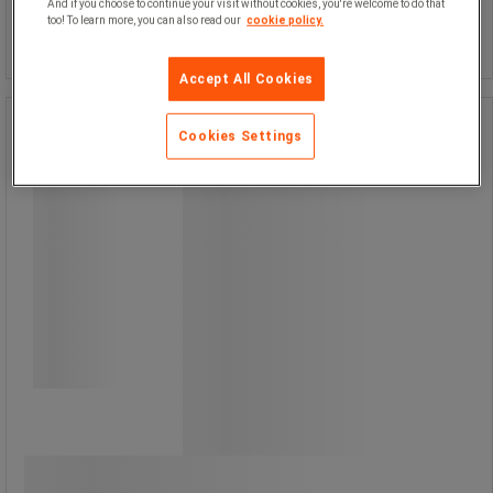
And if you choose to continue your visit without cookies, you're welcome to do that
too! To learn more, you can also read our
cookie policy.
styck
Köp nu
-
+
Accept All Cookies
10:1-kolv för 45 ml patron - 3M
Cookies Settings
10:1-kolv för 45 ml patron - 3M
Applikator (kolv med förhållandet
10:1) för strukturellt akryllim.
175,00 kr
exkl. moms
Jämför
218,75 kr inkl. moms
styck
Köp nu
-
+