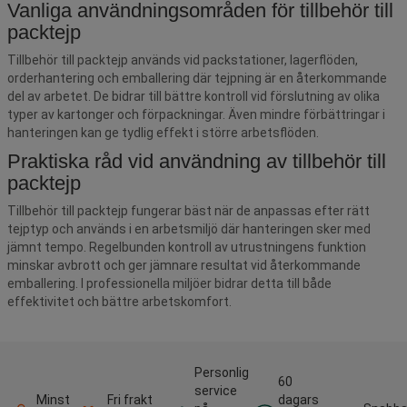
Vanliga användningsområden för tillbehör till
packtejp
Tillbehör till packtejp används vid packstationer, lagerflöden,
orderhantering och emballering där tejpning är en återkommande
del av arbetet. De bidrar till bättre kontroll vid förslutning av olika
typer av kartonger och förpackningar. Även mindre förbättringar i
hanteringen kan ge tydlig effekt i större arbetsflöden.
Praktiska råd vid användning av tillbehör till
packtejp
Tillbehör till packtejp fungerar bäst när de anpassas efter rätt
tejptyp och används i en arbetsmiljö där hanteringen sker med
jämnt tempo. Regelbunden kontroll av utrustningens funktion
minskar avbrott och ger jämnare resultat vid återkommande
emballering. I professionella miljöer bidrar detta till både
effektivitet och bättre arbetskomfort.
Personlig
60
service
Minst
Fri frakt
dagars