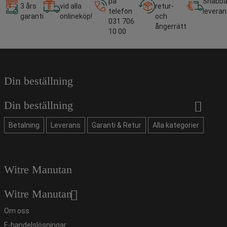
på
Snabb
3 års
vid alla
retur-
telefon
leveran
garanti
onlineköp!
och
031 706
ångerrätt
10 00
Din beställning
Din beställning
Betalning
Leverans
Garanti & Retur
Alla kategorier
Witre Manutan
Witre Manutan
Om oss
E-handelslösningar