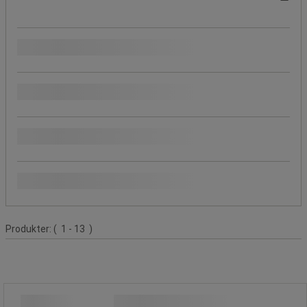
Pris
Beställningsbar
Produktens ursprung
Populära märken
Produktlista
Produkter:
( 1 - 13 )
Tejphållare ATG700 - 3M