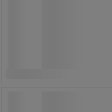
Pistol med två
blandningsförhållanden: 1/1 och 2/1.
665,00 kr
exkl. moms
831,25 kr inkl. moms
Jämför
styck
Köp nu
-
+
EPX manuell pistol - 3M
EPX manuell pistol - 3M