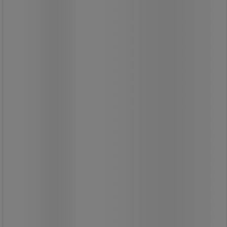
Säckställ 110 l
Extra stadig konstruktion med
heltäckande botten och nät på alla 4
sidor. Stor volym och därmed lämplig
för välbesökta platser.