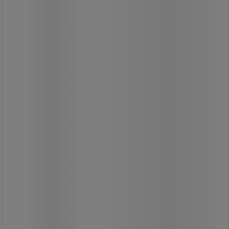
Detta sopsäcksställ tar endast upp
ett litet utrymme.
Praktiskt för arbetsmiljöer med hög
aktivitet.
Påsen hålls på plats av ett
gummiband.
Hygienisk då papperskorgen öppnas
genom att man aktiverar pedalen och
händerna aldrig kommer i kontakt
med locket.