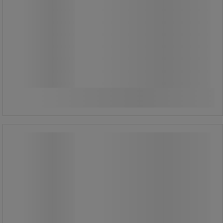
2 040,00 kr
exkl. moms
2 550,00 kr inkl. moms
styck
Jämför
Köp nu
-
+
Säckhållare blå - Var
Säckhållare blå - Var