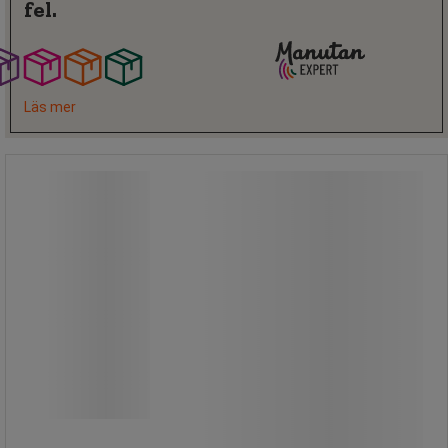
fel.
Läs mer
Säckställ med lock - Mottez
Säckställ med lock - Mottez
Idealisk för välbesökta områden som
reparationsgarage och verkstäder.
Lättflyttat sopsäcksställ med hjul
och handtag.
Hygieniskt, eftersom du inte behöver
röra locket för att flytta stället.
Helt i stål, mycket tåligt.
Påsen hålls på plats av ett praktisk
gummiband.