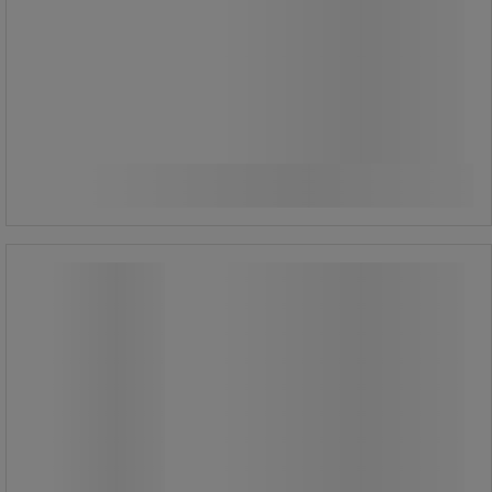
Från
575,00 kr
exkl. moms
Jämför
718,75 kr inkl. moms
Se 2 alternativ
styck
Säckställ Z för väggmontering
Säckställ Z för väggmontering
Säckställ Z för väggmontering, ett
säckställ i mycket hög kvalitet med
innovativ och modern design.