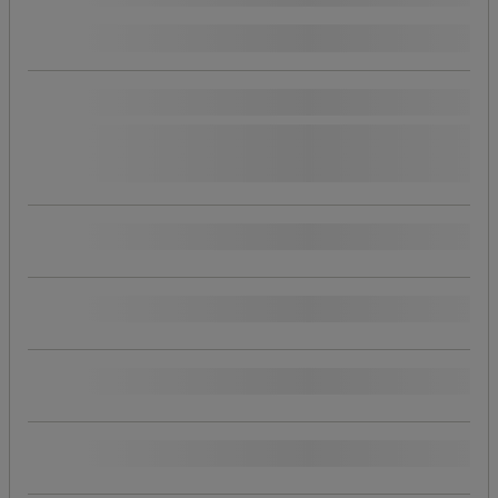
(
6
)
Hållbar produkt
Läs mer om våra hållbara produkter
ja
(
7
)
Pris
Beställningsbar
Populära märken
Produktens ursprung