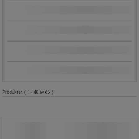
Längder (cm)
Bredd (mm)
Bredd (cm)
Färg
Produktlista
Produkter:
( 1 - 48 av 66 )
Säckhållare för returplast, med
krympring, 240 liter