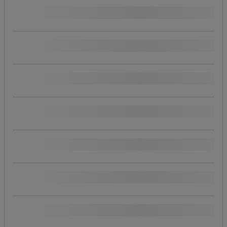
Erbjudande
Soptunna, volym (Räckvidd)
För säck med volym (L)
Öppning
Höjd (mm)
Höjd (cm)
Längder (mm)