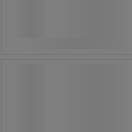
1 025,00 kr
exkl. moms
1 281,25 kr inkl. moms
styck
Jämför
Se 3 alternativ
Soppåshållare med lock - Manutan
Expert
Soppåshållare med lock - Manutan
Expert
Soppåshållare för påsar upp till 11
liter.
Klämbredd 7 cm.