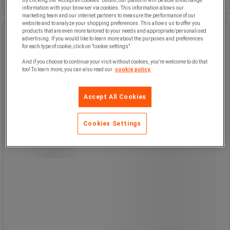
By clicking the "Accept all cookies" button, our platform will be able to exchange
information with your browser via cookies. This information allows our
marketing team and our internet partners to measure the performance of our
website and to analyze your shopping preferences. This allows us to offer you
products that are even more tailored to your needs and appropriate/personalised
Säckhållare med hel bottenplatta, 60-
advertising. If you would like to learn more about the purposes and preferences
125 liter
for each type of cookie, click on "cookie settings".
And if you choose to continue your visit without cookies, you're welcome to do that
Säckhållare med hel bottenplatta, 60-
too! To learn more, you can also read our
cookie policy.
125 liter
Accept All Cookies
Säckhållare 60-125 liter, med 50 mm
gummihjul - smidig att placera och
Cookies Settings
förflytta.
Vitlackerad, med hel bottenplatta,
som håller säcken på plats och
förhindrar att tunga saker faller
igenom säcken.
Enkelt att montera och ta bort
säcken.
Säckstället kan kompletteras med
lock samt säckskydd för den som vill
ha en snyggare helhetslösning.