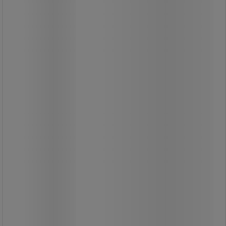
Lock öppnas med pedal.
Hygienisk eftersom du inte måste
röra vid papperskorgen för att öppna
den.
Enkelt underhåll tack vare rundade
kanter och slät yta.
100 % återvinningsbar.
1 440,00 kr
exkl. moms
1 800,00 kr inkl. moms