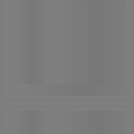
Robust rostfri stålstruktur.
Lätt att underhålla och rengöra.
1 220,00 kr
exkl. moms
1 525,00 kr inkl. moms
Jämför
styck
Köp nu
-
+
1000 l-soppåshållare - Manutan Expert
1000 l-soppåshållare - Manutan Expert