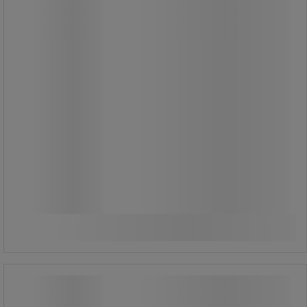
2 655,00 kr
exkl. moms
3 318,75 kr inkl. moms
styck
Jämför
Köp nu
-
+
Säckställ 110 l