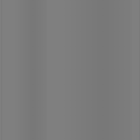
Tillverkat i förzinkat rör, beklätt med
friktionshandtag.
Röret har en återfjädrande egenskap
vilket gör att en 125 liters sopsäck
sitter mycket bra under
fyllningstiden.
Säckstället hängs på krokar (som
ingår), vilket gör att man kan ta med
sig/lägga säckstället på golvet och
sopa direkt i säcken.
Praktisk hållare till sopsäcksrullen.