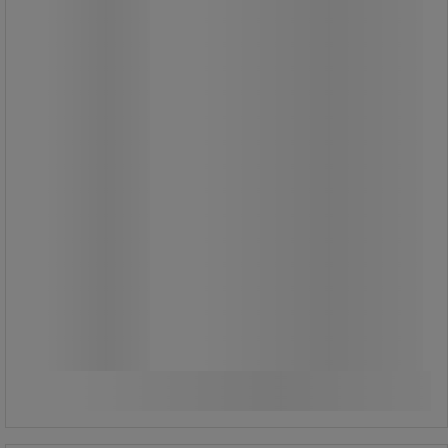
819,00 kr
exkl. moms
1 023,75 kr inkl. moms
set
Jämför
Köp nu
-
+