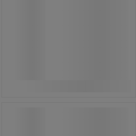
1 680,00 kr
exkl. moms
2 100,00 kr inkl. moms
styck
Jämför
Se 3 alternativ
Säckställ med pedal 110 l - Rossignol
Pro
Säckställ med pedal 110 l - Rossignol