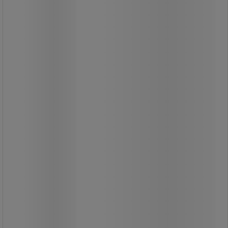
Säckhållare i blålackad (RAL 5010)
stålram och svart lock.
Stabil och lätt att använda.
Anpassad till 110 l säckar och
utrustad med metallring Ø 38 cm för
fastsättning av påsen.
Finns i väggmodell, stående med 4
fötter eller stående med 4 bromsade
hjul.
Från