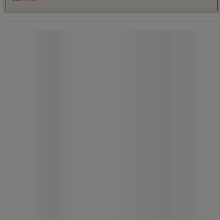
Påshållare på stativ - 400 l - Manutan
Expert
Påshållare på stativ - 400 l - Manutan
Expert
Påshållare på stativ med kapacitet
för 400 liters sopsäckar.
Konstruktionen är robust och
tillverkad i stål för långvarig
användning.
Stativet gör det enkelt att placera
och byta säck.
Lämplig för både inomhus- och
utomhusmiljöer.