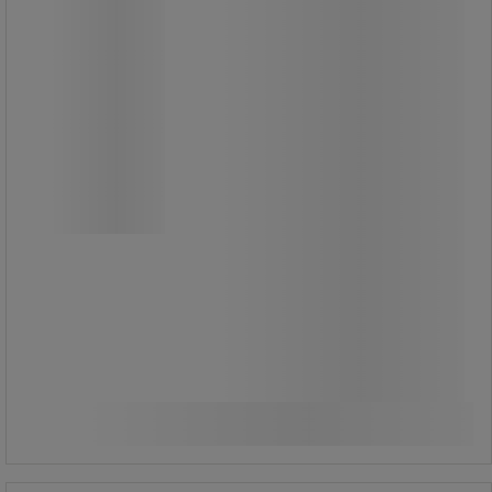
Avfallspåshållare dubbel EKOthinks 2
Vepabins
Dubbelvikbar avfallspåshållare
bestående av galvaniserad rörram
och färgade plastlock.
I locklocken finns en extra rund
inloppsöppning/tryckflik.
299,00 kr
exkl. moms
Jämför
373,75 kr inkl. moms
Köp nu
-
+
styck