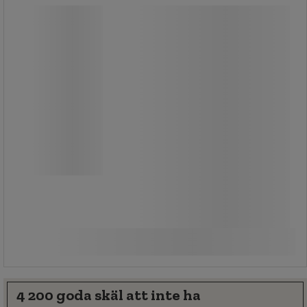
Säckställ 110 l galv - Matador
Säckställ 110 l galv - Matador
Spara plats med det här säckstället.
Stadig tack vare konstruktionen i
galvaniserat stål.
1 405,00 kr
exkl. moms
Jämför
1 756,25 kr inkl. moms
styck
Köp nu
-
+
4 200 goda skäl att inte ha