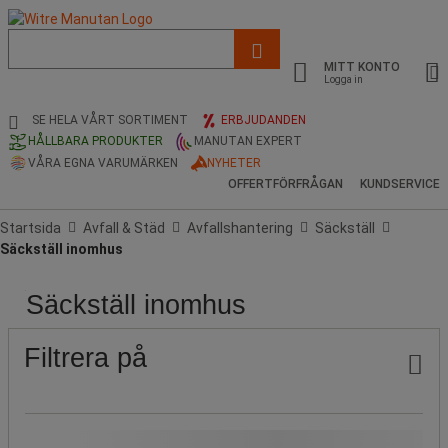
Lista
med
MITT KONTO
föreslagen
Logga in
webbsida
och
SE HELA VÅRT SORTIMENT
ERBJUDANDEN
sökhistorik
HÅLLBARA PRODUKTER
MANUTAN EXPERT
VÅRA EGNA VARUMÄRKEN
NYHETER
OFFERTFÖRFRÅGAN
KUNDSERVICE
Startsida
Avfall & Städ
Avfallshantering
Säckställ
Säckställ inomhus
Säckställ inomhus
Pris
Stock
Populära
Produktens
Erbjudande
Soptunna,
För
Öppning
Höjd
Höjd
Längder
Längder
Bredd
Bredd
Färg
märken
ursprung
volym
säck
(mm)
(cm)
(mm)
(cm)
(mm)
(cm)
(Räckvidd)
med
Filtrera på
volym
(L)
Vårt Manutan-märke