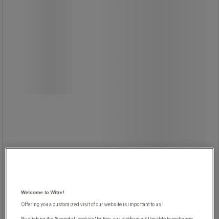
Säckhållare för returplast, med
krympring, 240 liter
Säckhållare på 240 liter som är
särskilt anpassad för returplast.
Stabil konstruktion, perfekt för
returplastinsamling inom industri och
lager.
Krympring håller igen säckens
öppning och förhindrar att avfallet
trycks tillbaka upp ur säcken.
Tillverkad av elförzinkat stål.
779,00 kr
exkl. moms
Welcome to Witre!
Jämför
973,75 kr inkl. moms
Offering you a customized visit of our website is important to us!
Köp nu
-
+
styck