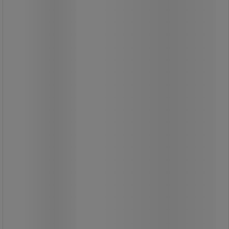
Pro
Stativ och lock helt i rostfritt eller i vit
epoxylackerad metall. Gummifäste
för 110-liters säckar.