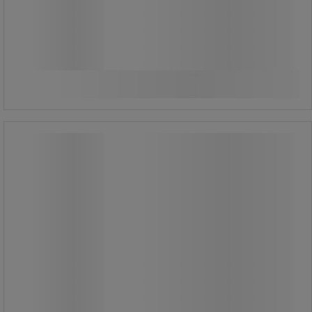
399,00 kr
exkl. moms
498,75 kr inkl. moms
styck
Jämför
Köp nu
-
+
Säckställ med lock och pedal, 120 L -
Manutan Expert
Säckställ med lock och pedal, 120 L -
Manutan Expert
Säckställ med lock - stor öppning för
enkel hantering av avfallet.