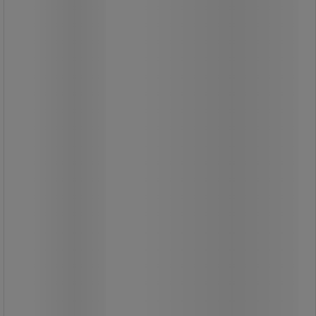
1 l soppåshållare.
Robust, tillverkad av stål.
Alla Manutan-produkter är testade
och godkända av våra team.