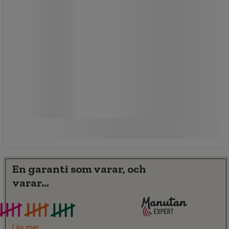
1 025,00 kr
exkl. moms
1 281,25 kr inkl. moms
set
Jämför
Köp nu
-
+
En garanti som varar, och
varar...
Läs mer