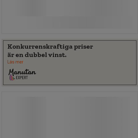
styck
Jämför
Köp nu
-
+
Konkurrenskraftiga priser
är en dubbel vinst.
Läs mer
Säckställ med pedal - Manutan Expert
Säckställ med pedal - Manutan Expert