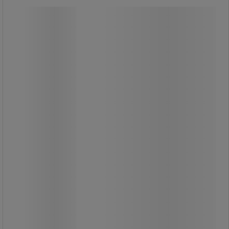
Säckhållare 400 L - Manutan Expert
Kampanj
Säckhållare 400 L - Manutan Expert
Säckhållare med kapacitet för 400
liter.
Konstruktionen är robust i stål och
kan demonteras vid behov.
Säcken är enkel att sätta i och byta
vilket gör användningen smidig.