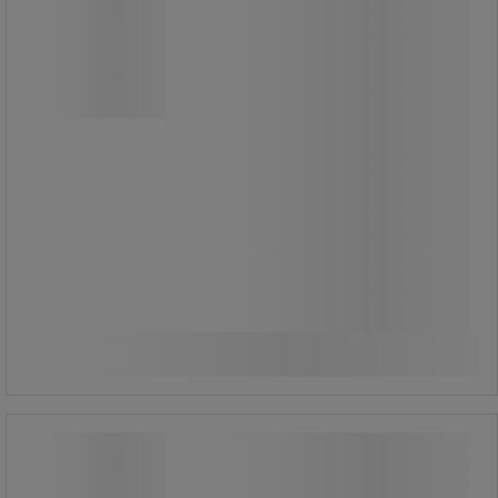
Säcken hålls på plats med hjälp av
gummiremmen.
Tack vare de förkromade stålrören
har säckstället lång livslängd.
För inomhusbruk.
Avsett för en 110/120-literssäck.
Lock ingår ej.
1 495,00 kr
exkl. moms
Jämför
1 868,75 kr inkl. moms
styck
Köp nu
-
+
Hopfällbar säckvagn med stora
lättrullade hjul, 125 liter