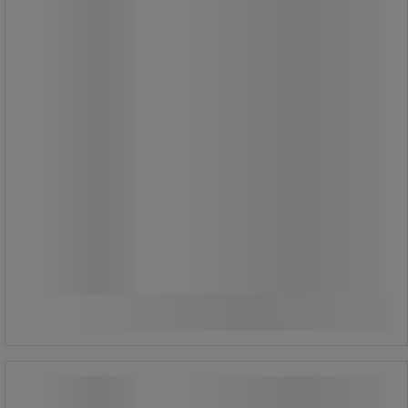
Från
1 250,00 kr
-17%
1 037,00 kr
exkl. moms
1 296,25 kr inkl. moms
styck
Jämför
Se 4 alternativ
Avfallspåshållare dubbel EKOthinks 2
Vepabins