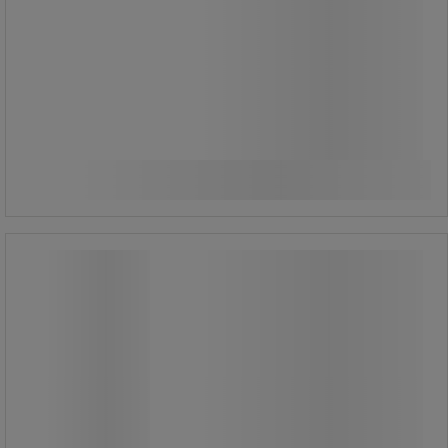
1 425,00 kr
exkl. moms
Jämför
1 781,25 kr inkl. moms
styck
Köp nu
-
+
Säckställ XXL - Mottez
Säckställ XXL - Mottez
Avfallssamlare för stora volymer.
Lätt att flytta tack vare hjulen, Ø 50
mm.