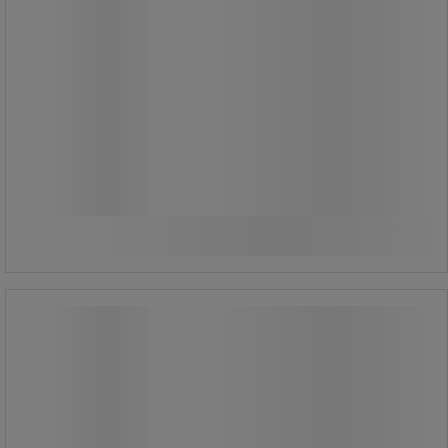
2 450,00 kr
exkl. moms
3 062,50 kr inkl. moms
styck
Jämför
Köp nu
-
+
Säckställ flyttbart 110/120 l - TTS
Säckställ flyttbart 110/120 l - TTS
Mycket flyttbart tack vare de 4
lättmanövrerade svänghjulen.