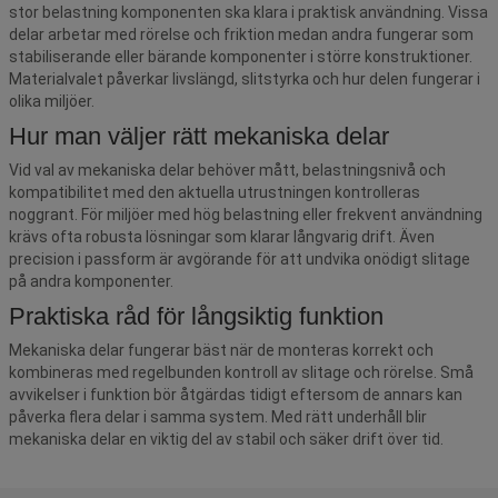
stor belastning komponenten ska klara i praktisk användning. Vissa
delar arbetar med rörelse och friktion medan andra fungerar som
stabiliserande eller bärande komponenter i större konstruktioner.
Materialvalet påverkar livslängd, slitstyrka och hur delen fungerar i
olika miljöer.
Hur man väljer rätt mekaniska delar
Vid val av mekaniska delar behöver mått, belastningsnivå och
kompatibilitet med den aktuella utrustningen kontrolleras
noggrant. För miljöer med hög belastning eller frekvent användning
krävs ofta robusta lösningar som klarar långvarig drift. Även
precision i passform är avgörande för att undvika onödigt slitage
på andra komponenter.
Praktiska råd för långsiktig funktion
Mekaniska delar fungerar bäst när de monteras korrekt och
kombineras med regelbunden kontroll av slitage och rörelse. Små
avvikelser i funktion bör åtgärdas tidigt eftersom de annars kan
påverka flera delar i samma system. Med rätt underhåll blir
mekaniska delar en viktig del av stabil och säker drift över tid.