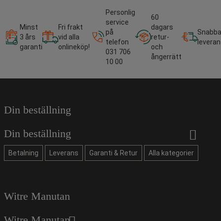
Personlig
60
service
Minst
Fri frakt
dagars
på
Snabb
3 års
vid alla
retur-
telefon
leveran
garanti
onlineköp!
och
031 706
ångerrätt
10 00
Din beställning
Din beställning
Betalning
Leverans
Garanti & Retur
Alla kategorier
Witre Manutan
Witre Manutan