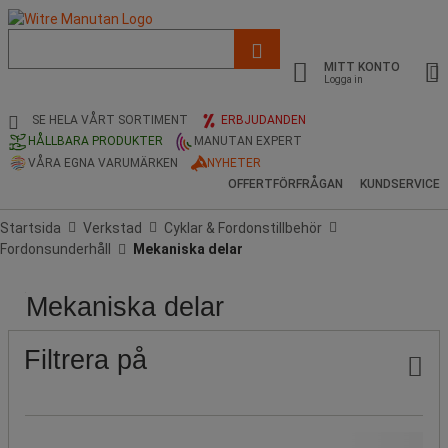
Lista
med
MITT KONTO
föreslagen
Logga in
webbsida
och
SE HELA VÅRT SORTIMENT
ERBJUDANDEN
sökhistorik
HÅLLBARA PRODUKTER
MANUTAN EXPERT
VÅRA EGNA VARUMÄRKEN
NYHETER
OFFERTFÖRFRÅGAN
KUNDSERVICE
Startsida
Verkstad
Cyklar & Fordonstillbehör
Fordonsunderhåll
Mekaniska delar
Mekaniska delar
Pris
Stock
Populära
märken
Filtrera på
Pris