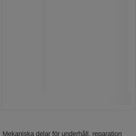
Från
145,00 kr
exkl. moms
181,25 kr inkl. moms
styck
Jämför
Se 14 alternativ
Mekaniska delar för underhåll, reparation