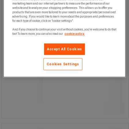
Utmärkt tålighet mot vibrationer och
marketing team and our internet partners to measure the performance of our
frätande förhållanden.
website and to analyze your shopping preferences. This allows us to offer you
Lämplig för användning med alla
products that are even more tailored to your needs and appropriate/personalised
vätske- eller gaskretsar som är
advertising. If you would like to learn more about the purposes and preferences
kompatibla med kopparmetallerna i
for each type of cookie, click on "cookie settings".
givaren och kontaktdonet.
And if you choose to continue your visit without cookies, you're welcome to do that
too! To learn more, you can also read our
cookie policy.
Accept All Cookies
Cookies Settings
Från
235,00 kr
exkl. moms
293,75 kr inkl. moms
Jämför
styck
Se 11 alternativ