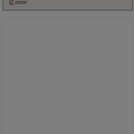
Verkstadsskåp 106x53 cm - Manutan
Expert
Verkstadsskåp 106x53 cm - Manutan
Expert
Skåp i stål med slagdörrar.
Hyllornas höjd kan enkelt justeras i
steg om 36 mm.
Skåpet levereras monterat.