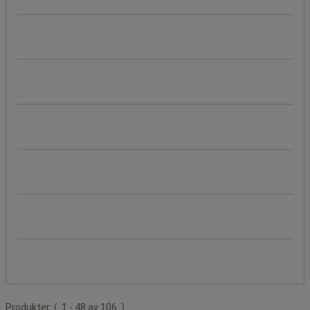
Total höjd (cm)
Total bredd (cm)
Total bredd (mm)
Totalt djup (mm)
Totalt djup (cm)
Stativ, färg
Produktlista
Produkter:
( 1 - 48 av 106 )