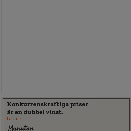
1 305,00 kr
exkl. moms
1 631,25 kr inkl. moms
styck
Jämför
Köp nu
-
+
Konkurrenskraftiga priser
är en dubbel vinst.
Läs mer