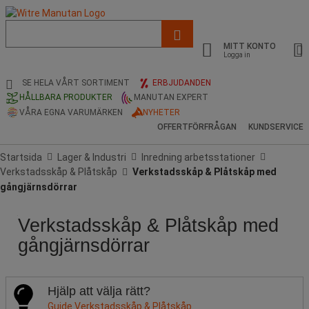
Lista
med
MITT KONTO
föreslagen
Logga in
webbsida
och
SE HELA VÅRT SORTIMENT
ERBJUDANDEN
sökhistorik
HÅLLBARA PRODUKTER
MANUTAN EXPERT
VÅRA EGNA VARUMÄRKEN
NYHETER
OFFERTFÖRFRÅGAN
KUNDSERVICE
Startsida
Lager & Industri
Inredning arbetsstationer
Verkstadsskåp & Plåtskåp
Verkstadsskåp & Plåtskåp med
gångjärnsdörrar
Verkstadsskåp & Plåtskåp med
Pris
Renoverad
Populära
Stock
Produktens
Maximal
Antal
Maximal
Total
Total
Total
Total
Totalt
Totalt
Stativ,
produkt
märken
ursprung
last
hyllplan
vikt
höjd
höjd
bredd
bredd
djup
djup
färg
gångjärnsdörrar
av
(kg)
per
(mm)
(cm)
(cm)
(mm)
(mm)
(cm)
Manutan
hyllplan
Hjälp att välja rätt?
(kg)
Guide Verkstadsskåp & Plåtskåp