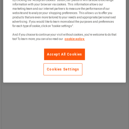
By clicking the "Accept all cookies" button, our platform will be able to exchange
flesta arbetsmiljöer – oavsett om det
information with your browser via cookies. This information allows our
används på kontor, lager eller i
marketing team and our internet partners to measure the performance of our
verkstad.
website and to analyze your shopping preferences. This allows us to offer you
För ökad säkerhet är skåpet utrustat
products that are even more tailored to your needs and appropriate/personalised
med nyckellås.
advertising. If you would like to learn more about the purposes and preferences
for each type of cookie, click on "cookie settings".
And if you choose to continue your visit without cookies, you're welcome to do that
too! To learn more, you can also read our
cookie policy.
Accept All Cookies
Cookies Settings
1 990,00 kr
exkl. moms
2 487,50 kr inkl. moms
styck
Jämför
Se 2 alternativ