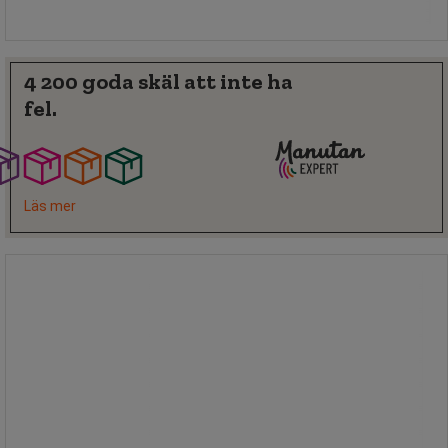
Köp nu
-
+
4 200 goda skäl att inte ha
fel.
Läs mer
Verktygsskåp låda 915 x 533 x 500 -
Manutan Expert
Verktygsskåp låda 915 x 533 x 500 -
Manutan Expert