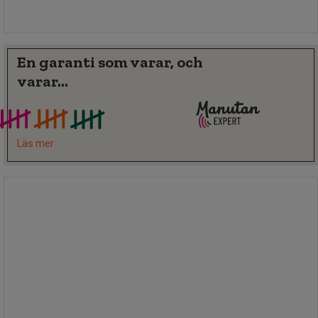
Köp nu
-
+
En garanti som varar, och
varar...
Läs mer
Verkstadsskåp, sats - Höjd 100 cm -
Manutan Expert
Verkstadsskåp, sats - Höjd 100 cm -
Manutan Expert