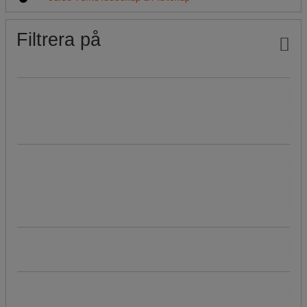
Filtrera på
Vårt Manutan-märke
(
16
)
Hållbar produkt
Läs mer om våra hållbara produkter
ja
(
1
)
Pris
Renoverad produkt av Manutan