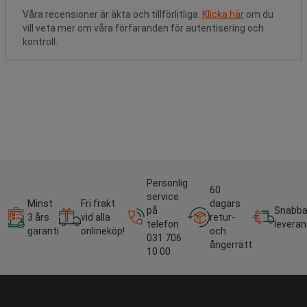
Våra recensioner är äkta och tillförlitliga.
Klicka här
om du
vill veta mer om våra förfaranden för autentisering och
kontroll.
Personlig
60
service
Minst
Fri frakt
dagars
på
Snabb
3 års
vid alla
retur-
telefon
leveran
garanti
onlineköp!
och
031 706
ångerrätt
10 00