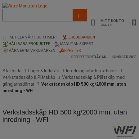
Lista
med
MITT KONTO
föreslagen
Logga in
webbsida
och
SE HELA VÅRT SORTIMENT
ERBJUDANDEN
sökhistorik
HÅLLBARA PRODUKTER
MANUTAN EXPERT
VÅRA EGNA VARUMÄRKEN
NYHETER
OFFERTFÖRFRÅGAN
KUNDSERVICE
Startsida
Lager & Industri
Inredning arbetsstationer
Verkstadsskåp & Plåtskåp
Verkstadsskåp & Plåtskåp med
gångjärnsdörrar
Verkstadsskåp HD 500 kg/2000 mm, utan
inredning - WFI
Verkstadsskåp HD 500 kg/2000 mm, utan
inredning - WFI