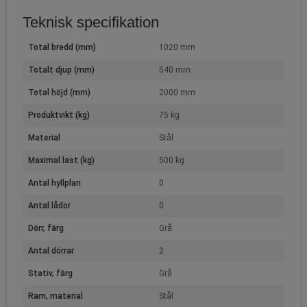
Teknisk specifikation
Total bredd (mm)
1020 mm
Totalt djup (mm)
540 mm
Total höjd (mm)
2000 mm
Produktvikt (kg)
75 kg
Material
Stål
Maximal last (kg)
500 kg
Antal hyllplan
0
Antal lådor
0
Dörr, färg
Grå
Antal dörrar
2
Stativ, färg
Grå
Ram, material
Stål