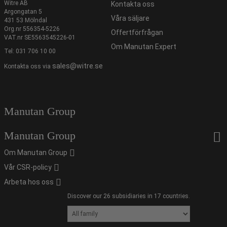
Witre AB
Kontakta oss
Argongatan 5
Våra säljare
431 53 Mölndal
Org.nr 556354-5226
Offertförfrågan
VAT.nr SE5563545226-01
Om Manutan Expert
Tel:
031 706 10 00
sales@witre.se
Kontakta oss via
Manutan Group
Manutan Group
Om Manutan Group
Vår CSR-policy
Arbeta hos oss
Discover our 26 subsidiaries in 17 countries.