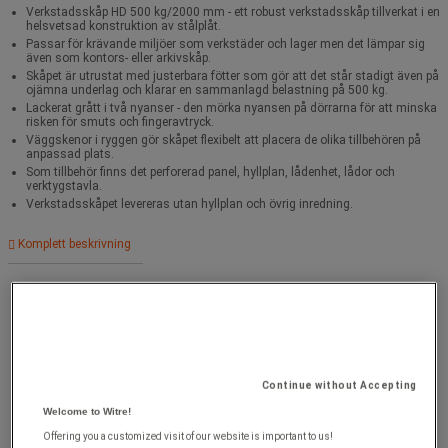
Verkstadsskåp HD 500 kg/2000 mm - ett robust verkstadsskåp tillverkat i en
helsvetsad konstruktion av stålplåt.
Passar för krävande miljöer som verkstäder och lager men det lämpar sig
även som kontors- eller arkivskåp.
Skåpet är utrustat med justerbara fötter som gör att det står stadigt även på
ojämna underlag och klarar en sammanlagd belastning på 500 kg.
Lackerat grått i två nyanser - den mörka nyansen på dörrarna för att minska
risken för smuts och fingeravtryck.
Väggskenor i ryggen gör skåpet flexibelt att placera de olika tillbehören på
anpassad plats.
Som tillbehör finns det perforerad panel, hyllplan, lådenhet, lådor och
verktygstavla.
Verkstadsskåpet levereras utan hyllplan och övrig inredning.
Komplett beskrivning
Maximal last (kg) :
500 kg
Continue without Accepting
Welcome to Witre!
Offering you a customized visit of our website is important to us!