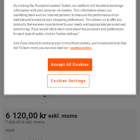
By clicking the "Accept all cookies" button, our platform will be able to exchange
information with your browser via cookies. This information allows our
marketing team and our internet partners to measure the performance of our
website and to analyze your shopping preferences. This allows us to offer you
products that are even more tailored to your needs and appropriate/personalised
advertising. If you would like to learn more about the purposes and preferences
for each type of cookie, click on "cookie settings".
And if you choose to continue your visit without cookies, you're welcome to do that
too! To learn more, you can also read our
cookie policy.
Accept All Cookies
Cookies Settings
6 120,00 kr
exkl. moms
7 650,00 kr
inkl. moms
styck