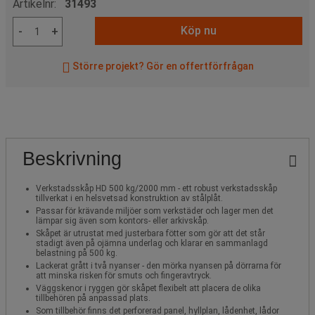
Artikelnr:
31493
Köp nu
-
+
Större projekt? Gör en offertförfrågan
Beskrivning
Verkstadsskåp HD 500 kg/2000 mm - ett robust verkstadsskåp
tillverkat i en helsvetsad konstruktion av stålplåt.
Passar för krävande miljöer som verkstäder och lager men det
lämpar sig även som kontors- eller arkivskåp.
Skåpet är utrustat med justerbara fötter som gör att det står
stadigt även på ojämna underlag och klarar en sammanlagd
belastning på 500 kg.
Lackerat grått i två nyanser - den mörka nyansen på dörrarna för
att minska risken för smuts och fingeravtryck.
Väggskenor i ryggen gör skåpet flexibelt att placera de olika
tillbehören på anpassad plats.
Som tillbehör finns det perforerad panel, hyllplan, lådenhet, lådor