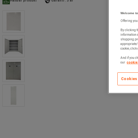
Hållbar produkt
Garanti : 3 år
Welcome to
Offering you
By clicking t
information 
shopping pre
appropriate/
cookie, click
And if you ch
our
cookie 
Cookies