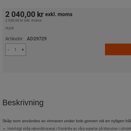
2 040,00 kr
exkl. moms
2 550,00 kr
inkl. moms
styck
Artikelnr:
AD29729
-
+
Beskrivning
Skåp som användes av vinnaren under bob-grenen vid en nyligen hållen 
Halvhögt skåp rekonditionerat i Frankrike av våra experter på Manutan i utmärk