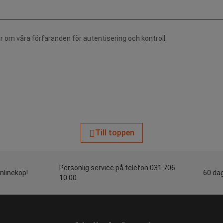
r om våra förfaranden för autentisering och kontroll.
Till toppen
Personlig service på telefon 031 706
onlineköp!
60 dag
10 00