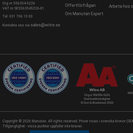
Org.nr 556354-5226
Offertförfrågan
Arbeta hos 
VAT.nr SE5563545226-01
Om Manutan Expert
Tel:
031 706 10 00
sales@witre.se
Kontakta oss via
Copyright ©
2026 Manutan. All rights reserved. Priser visas i svenska kronor (S
Tillgänglighet - vissa punkter uppfyller inte kraven.