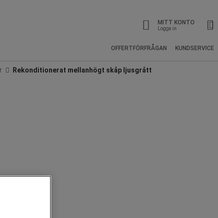
MITT KONTO
Logga in
OFFERTFÖRFRÅGAN
KUNDSERVICE
r
Rekonditionerat mellanhögt skåp ljusgrått