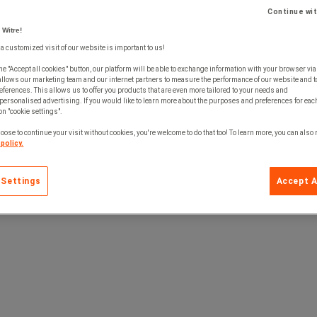
Continue wi
 Witre!
 a customized visit of our website is important to us!
he "Accept all cookies" button, our platform will be able to exchange information with your browser via
allows our marketing team and our internet partners to measure the performance of our website and t
ferences. This allows us to offer you products that are even more tailored to your needs and
personalised advertising. If you would like to learn more about the purposes and preferences for each
 on "cookie settings".
oose to continue your visit without cookies, you're welcome to do that too! To learn more, you can also
policy.
 Settings
Accept A