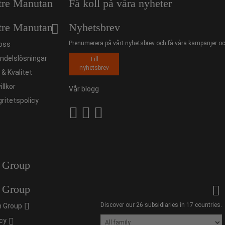
tre Manutan
Få koll på våra nyheter
tre Manutan
Nyhetsbrev
Prenumerera på vårt nyhetsbrev och få våra kampanjer och
oss
ndelslösningar
Till
nyhetsbrev
ö & Kvalitet
illkor
Vår blogg
gritetspolicy
 Group
 Group
Discover our 26 subsidiaries in 17 countries.
 Group
cy