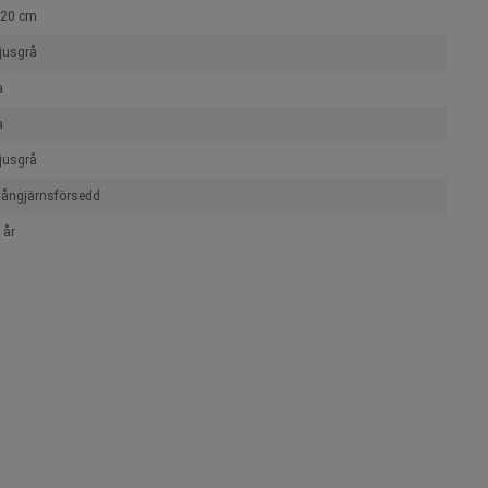
20 cm
jusgrå
a
a
jusgrå
ångjärnsförsedd
 år