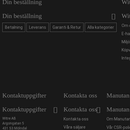
Din beställning
Wi
Din beställning
Wi
Om 
Betalning
Leverans
Garanti & Retur
Alla kategorier
E-ha
Milj
Köpv
Inte
Kontaktuppgifter
Kontakta oss
Manutan
Kontaktuppgifter
Kontakta oss
Manutan
Witre AB
Kontakta oss
Om Manutan
Argongatan 5
Våra säljare
Vår CSR-poli
431 53 Mölndal