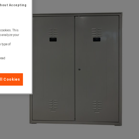
thout Accepting
 cookies. This
o analyze your
 type of
 read
ll Cookies