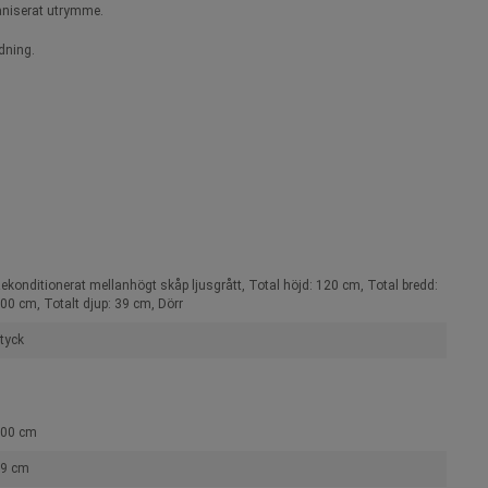
ganiserat utrymme.
dning.
ekonditionerat mellanhögt skåp ljusgrått, Total höjd: 120 cm, Total bredd:
00 cm, Totalt djup: 39 cm, Dörr
tyck
00 cm
9 cm