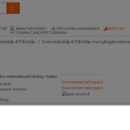
KTER
MANUTAN EXPERT
VÅRA EGNA VARUMÄRKEN
NYHETER
adsskåp & Plåtskåp
Verkstadsskåp & Plåtskåp med gångjärnsdörra
internationell tävling i Italien
Environmental impact
t skick.
Environmental impact
ganiserat utrymme.
dning.