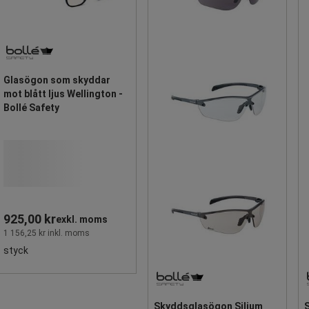
Glasögon som skyddar
mot blått ljus Wellington -
Bollé Safety
925,00 kr
exkl. moms
1 156,25 kr inkl. moms
styck
Skyddsglasögon Silium