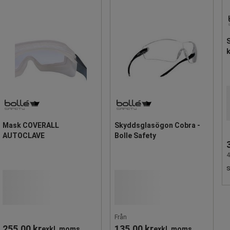
k
Mask COVERALL
Skyddsglasögon Cobra -
AUTOCLAVE
Bolle Safety
4
Från
255,00 kr
135,00 kr
exkl. moms
exkl. moms