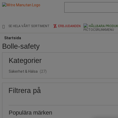
Lista
med
föreslagen
webbsida
och
SE HELA VÅRT SORTIMENT
ERBJUDANDEN
HÅLLBARA PRODU
sökhistorik
Startsida
Bolle-safety
Populära
Pris
Nedre
Övre
Kategorier
gräns
gräns
märken
Säkerhet & Hälsa
(27)
Filtrera på
Populära märken