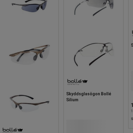
Skyddsglasögon Bollé
Silium
1