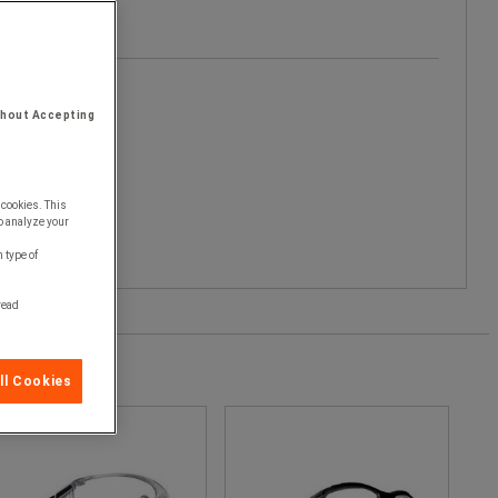
thout Accepting
 cookies. This
o analyze your
 type of
 read
ll Cookies