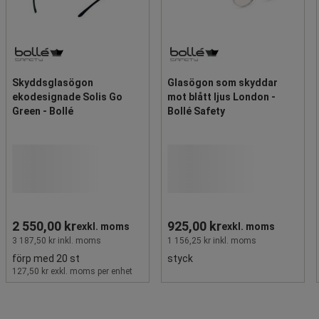
Skyddsglasögon
Glasögon som skyddar
ekodesignade Solis Go
mot blått ljus London -
Green - Bollé
Bollé Safety
2 550,00 kr
925,00 kr
exkl. moms
exkl. moms
3 187,50 kr inkl. moms
1 156,25 kr inkl. moms
förp med 20 st
styck
127,50 kr exkl. moms per enhet