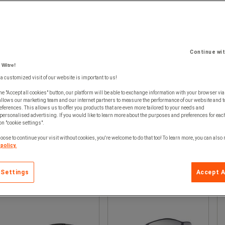
Continue wi
 Witre!
 a customized visit of our website is important to us!
he "Accept all cookies" button, our platform will be able to exchange information with your browser via
allows our marketing team and our internet partners to measure the performance of our website and t
ferences. This allows us to offer you products that are even more tailored to your needs and
personalised advertising. If you would like to learn more about the purposes and preferences for each
 on "cookie settings".
oose to continue your visit without cookies, you're welcome to do that too! To learn more, you can also
policy.
 Settings
Accept A