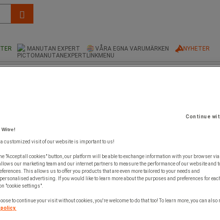
KTER
MANUTAN EXPERT
VÅRA EGNA VARUMÄRKEN
NYHETER
Till toppen
Continue wi
 Witre!
 a customized visit of our website is important to us!
Personlig service på telefon 031 706
onlineköp!
60 dag
he "Accept all cookies" button, our platform will be able to exchange information with your browser via
10 00
allows our marketing team and our internet partners to measure the performance of our website and t
ferences. This allows us to offer you products that are even more tailored to your needs and
personalised advertising. If you would like to learn more about the purposes and preferences for each
 on "cookie settings".
oose to continue your visit without cookies, you're welcome to do that too! To learn more, you can also
tre Manutan
Få koll på våra nyheter
policy.