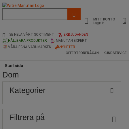
Lista
med
MITT KONTO
föreslagen
Logga in
webbsida
och
SE HELA VÅRT SORTIMENT
ERBJUDANDEN
sökhistorik
HÅLLBARA PRODUKTER
MANUTAN EXPERT
VÅRA EGNA VARUMÄRKEN
NYHETER
OFFERTFÖRFRÅGAN
KUNDSERVICE
Startsida
Dom
Populära
Pris
Nedre
Övre
Kategorier
gräns
gräns
märken
Filtrera på