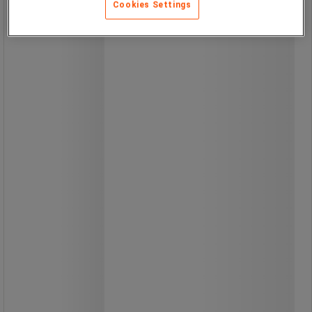
Cookies Settings
Öppnas till höger eller vänster.
Mekaniska lås till innerdörrar eller
ytterdörrar med en tjocklek från 35 till
55 mm.
Enkel installation som komplement
till befintliga lås - varken kabel eller
försörjning krävs.
Fri åtkomst från insidan,
utanpåliggande lås.
Öppnas med kombination av 4 till 6
siffror, mer än 3 000 möjligheter