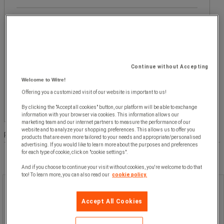
Populära märken
Dom
Fasettvärde
Dom
(
1
)
(1)
Continue without Accepting
Pris
Welcome to Witre!
Mellan
Fasettvärde
Mellan 1 000 kr och 2 000 kr
(
1
)
Offering you a customized visit of our website is important to us!
1 000 kr
kr
- kr
och
By clicking the "Accept all cookies" button, our platform will be able to exchange
information with your browser via cookies. This information allows our
2 000 kr
marketing team and our internet partners to measure the performance of our
(1)
website and to analyze your shopping preferences. This allows us to offer you
Produktlista
Produkter:
( 1 - 1 )
products that are even more tailored to your needs and appropriate/personalised
advertising. If you would like to learn more about the purposes and preferences
for each type of cookie, click on "cookie settings".
And if you choose to continue your visit without cookies, you're welcome to do that
too! To learn more, you can also read our
cookie policy.
Lås mekaniskt 2200 FPE - Dom
Accept All Cookies
Lås mekaniskt 2200 FPE - Dom