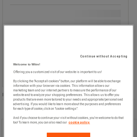
Populära märken
Hikoki
Fasettvärde
Hikoki
(
2
)
(2)
Pris
Mellan
Fasettvärde
Mellan 500 kr och 1 000 kr
(
1
)
Continue without Accepting
500 kr
Welcome to Witre!
och
Mellan
Fasettvärde
Mellan 1 000 kr och 2 000 kr
(
1
)
1 000 kr
1 000 kr
Offering you a customized visit of our website is important to us!
kr
- kr
(1)
och
By clicking the "Accept all cookies" button, our platform will be able to exchange
2 000 kr
information with your browser via cookies. This information allows our
(1)
marketing team and our internet partners to measure the performance of our
Produktlista
Produkter:
( 1 - 2 )
website and to analyze your shopping preferences. This allows us to offer you
products that are even more tailored to your needs and appropriate/personalised
advertising. If you would like to learn more about the purposes and preferences
for each type of cookie, click on "cookie settings".
And if you choose to continue your visit without cookies, you're welcome to do that
too! To learn more, you can also read our
cookie policy.
Väska med
skruvmejsel/borrmaskinstillbehör -