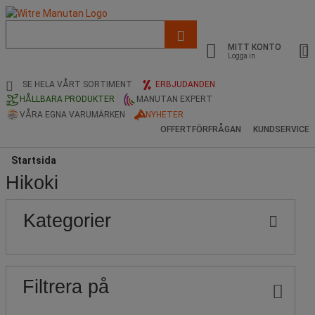
Lista
med
MITT KONTO
föreslagen
Logga in
webbsida
och
SE HELA VÅRT SORTIMENT
ERBJUDANDEN
sökhistorik
HÅLLBARA PRODUKTER
MANUTAN EXPERT
VÅRA EGNA VARUMÄRKEN
NYHETER
OFFERTFÖRFRÅGAN
KUNDSERVICE
Startsida
Hikoki
Populära
Pris
Nedre
Övre
Kategorier
gräns
gräns
märken
Filtrera på