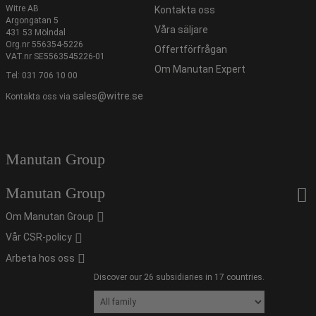
Witre AB
Kontakta oss
Argongatan 5
Våra säljare
431 53 Mölndal
Org.nr 556354-5226
Offertförfrågan
VAT.nr SE5563545226-01
Om Manutan Expert
Tel:
031 706 10 00
sales@witre.se
Kontakta oss via
Manutan Group
Manutan Group
Om Manutan Group
Vår CSR-policy
Arbeta hos oss
Discover our 26 subsidiaries in 17 countries.