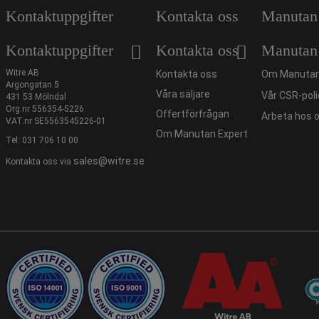
Kontaktuppgifter
Kontakta oss
Manutan
Kontaktuppgifter
Kontakta oss
Manutan
Witre AB
Kontakta oss
Om Manutan
Argongatan 5
Våra säljare
Vår CSR-poli
431 53 Mölndal
Org.nr 556354-5226
Offertförfrågan
Arbeta hos 
VAT.nr SE5563545226-01
Om Manutan Expert
Tel:
031 706 10 00
sales@witre.se
Kontakta oss via