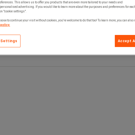
ferences. This allows us to offer you products that are even more tailored to your needs and
personalised advertising. If you would like to learn more about the purposes and preferences for each
 on "cookie settings".
oose to continue your visit without cookies, you're welcome to do that too! To learn more, you can also
policy.
 Settings
Accept A