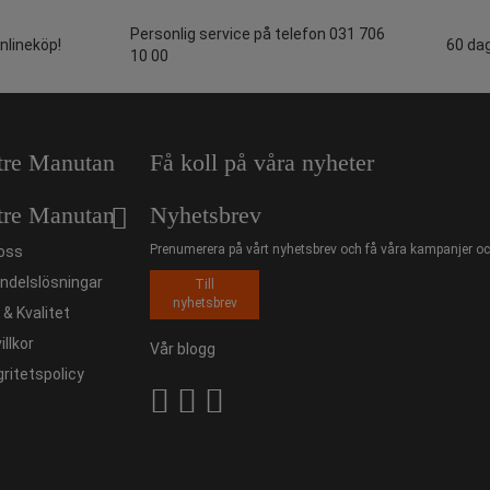
Personlig service på telefon 031 706
onlineköp!
60 dag
10 00
tre Manutan
Få koll på våra nyheter
tre Manutan
Nyhetsbrev
Prenumerera på vårt nyhetsbrev och få våra kampanjer och
oss
ndelslösningar
Till
nyhetsbrev
ö & Kvalitet
illkor
Vår blogg
gritetspolicy