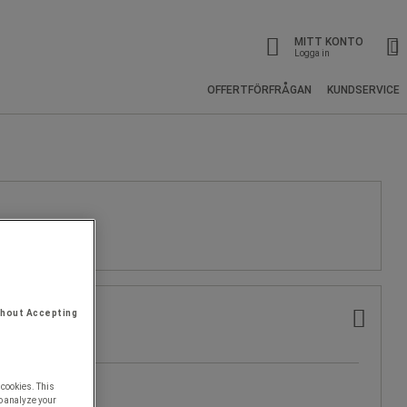
MITT KONTO
Logga in
OFFERTFÖRFRÅGAN
KUNDSERVICE
thout Accepting
 cookies. This
o analyze your