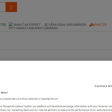
KTER
MANUTAN EXPERT
VÅRA EGNA VARUMÄRKEN
NYHETER
Continue wi
 Witre!
 a customized visit of our website is important to us!
he "Accept all cookies" button, our platform will be able to exchange information with your browser via
allows our marketing team and our internet partners to measure the performance of our website and t