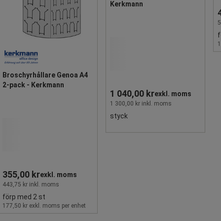
Kerkmann
5
f
1
Broschyrhållare Genoa A4
2-pack - Kerkmann
1 040,00 kr
exkl. moms
1 300,00 kr inkl. moms
styck
355,00 kr
exkl. moms
443,75 kr inkl. moms
förp med 2 st
177,50 kr exkl. moms per enhet