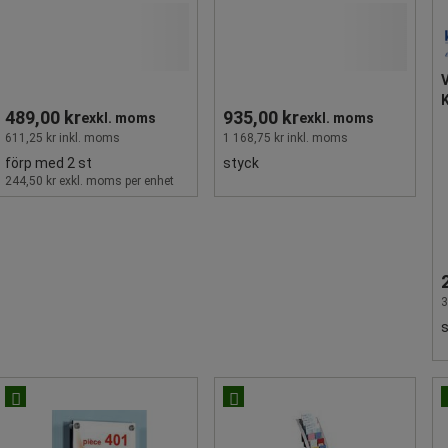
V
489,00 kr
935,00 kr
exkl. moms
exkl. moms
611,25 kr inkl. moms
1 168,75 kr inkl. moms
förp med 2 st
styck
244,50 kr exkl. moms per enhet
3