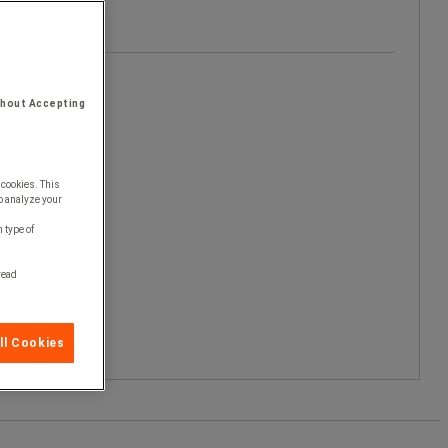
thout Accepting
 cookies. This
o analyze your
 type of
 read
ll Cookies