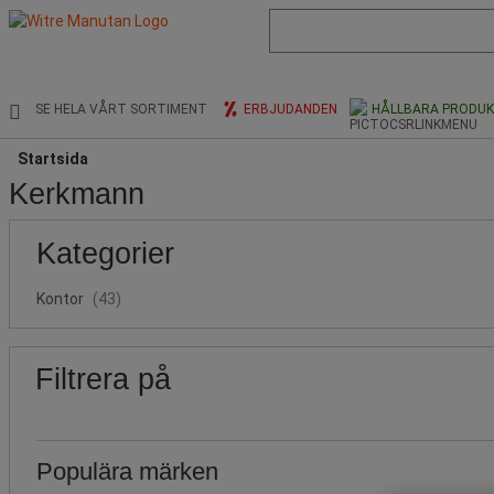
Lista
med
föreslagen
webbsida
och
SE HELA VÅRT SORTIMENT
ERBJUDANDEN
HÅLLBARA PRODU
sökhistorik
Startsida
Kerkmann
Populära
Pris
Nedre
Övre
Kategorier
gräns
gräns
märken
Kontor
(43)
Filtrera på
Populära märken