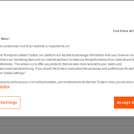
Continue wi
 Witre!
 a customized visit of our website is important to us!
he "Accept all cookies" button, our platform will be able to exchange information with your browser via
allows our marketing team and our internet partners to measure the performance of our website and t
ferences. This allows us to offer you products that are even more tailored to your needs and
personalised advertising. If you would like to learn more about the purposes and preferences for each
 on "cookie settings".
oose to continue your visit without cookies, you're welcome to do that too! To learn more, you can also
policy.
 Settings
Accept A