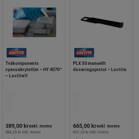
Tvåkomponents
PLX 50 manuellt
cyanoakrylatlim – HY 4070™
doseringspistol – Loctite
– Loctite®
389,00 kr
665,00 kr
exkl. moms
exkl. moms
486,25 kr inkl. moms
831,25 kr inkl. moms