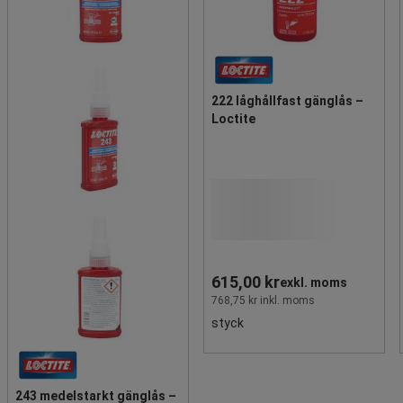
222 låghållfast gänglås –
Loctite
615,00 kr
exkl. moms
768,75 kr inkl. moms
styck
243 medelstarkt gänglås –