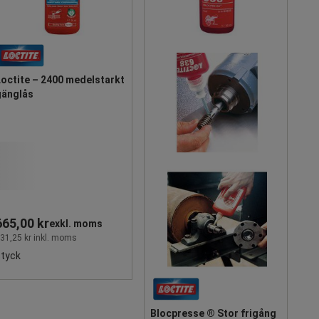
octite – 2400 medelstarkt
gänglås
665,00 kr
exkl. moms
31,25 kr inkl. moms
styck
Blocpresse ® Stor frigång