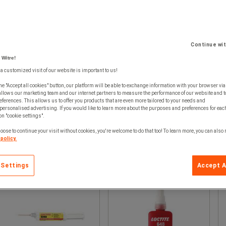
Continue wi
 Witre!
 a customized visit of our website is important to us!
he "Accept all cookies" button, our platform will be able to exchange information with your browser via
allows our marketing team and our internet partners to measure the performance of our website and t
ferences. This allows us to offer you products that are even more tailored to your needs and
personalised advertising. If you would like to learn more about the purposes and preferences for each
 on "cookie settings".
oose to continue your visit without cookies, you're welcome to do that too! To learn more, you can also
policy.
 Settings
Accept A