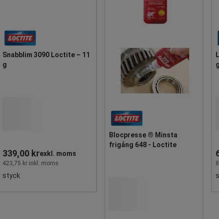
Snabblim 3090 Loctite – 11
L
g
Blocpresse ® Minsta
frigång 648 - Loctite
339,00 kr
exkl. moms
423,75 kr inkl. moms
8
styck