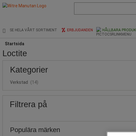
Lista
med
föreslagen
webbsida
och
SE HELA VÅRT SORTIMENT
ERBJUDANDEN
HÅLLBARA PRODU
sökhistorik
Startsida
Loctite
Populära
Pris
Nedre
Övre
Kategorier
gräns
gräns
märken
Verkstad
(14)
Filtrera på
Populära märken