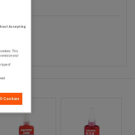
thout Accepting
 cookies. This
o analyze your
 type of
 read
ll Cookies