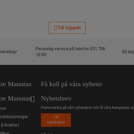
Till toppen
Personlig service på telefon 031 706
onlineköp!
60 dag
10 00
tre Manutan
Få koll på våra nyheter
tre Manutan
Nyhetsbrev
Prenumerera på vårt nyhetsbrev och få våra kampanjer och
oss
ndelslösningar
Till
nyhetsbrev
ö & Kvalitet
illkor