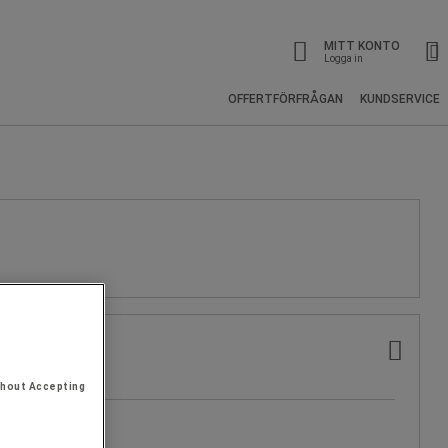
MITT KONTO
Logga in
OFFERTFÖRFRÅGAN
KUNDSERVICE
thout Accepting