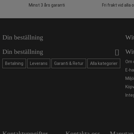
Minst 3 års garanti
Fri frakt vid alla 
Din beställning
Wi
Din beställning
Wi
Om 
Betalning
Leverans
Garanti & Retur
Alla kategorier
E-ha
Milj
Köpv
Inte
Kontaktuppgifter
Kontakta oss
Manutan