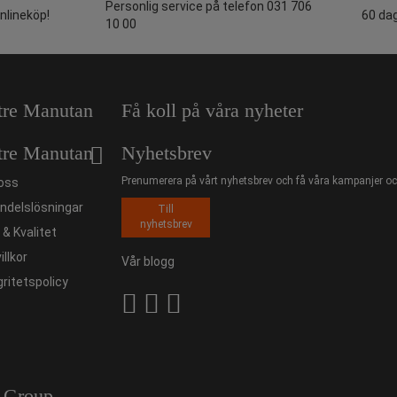
Personlig service på telefon 031 706
onlineköp!
60 dag
10 00
tre Manutan
Få koll på våra nyheter
tre Manutan
Nyhetsbrev
Prenumerera på vårt nyhetsbrev och få våra kampanjer och
oss
ndelslösningar
Till
nyhetsbrev
ö & Kvalitet
illkor
Vår blogg
gritetspolicy
 Group