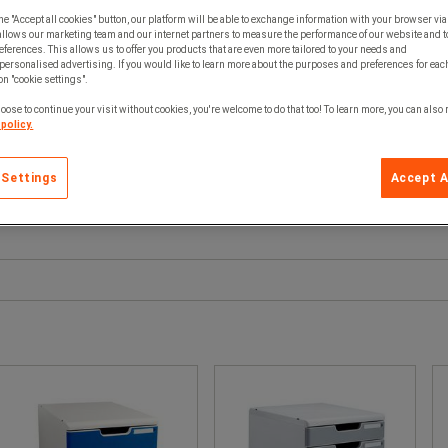
he "Accept all cookies" button, our platform will be able to exchange information with your browser via
allows our marketing team and our internet partners to measure the performance of our website and t
ferences. This allows us to offer you products that are even more tailored to your needs and
personalised advertising. If you would like to learn more about the purposes and preferences for each
 on "cookie settings".
oose to continue your visit without cookies, you're welcome to do that too! To learn more, you can also
policy.
 Settings
Accept A