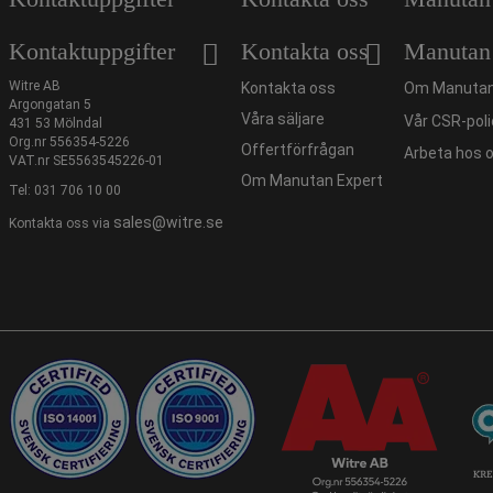
Kontaktuppgifter
Kontakta oss
Manutan
Witre AB
Kontakta oss
Om Manutan
Argongatan 5
Våra säljare
Vår CSR-poli
431 53 Mölndal
Org.nr 556354-5226
Offertförfrågan
Arbeta hos 
VAT.nr SE5563545226-01
Om Manutan Expert
Tel:
031 706 10 00
sales@witre.se
Kontakta oss via