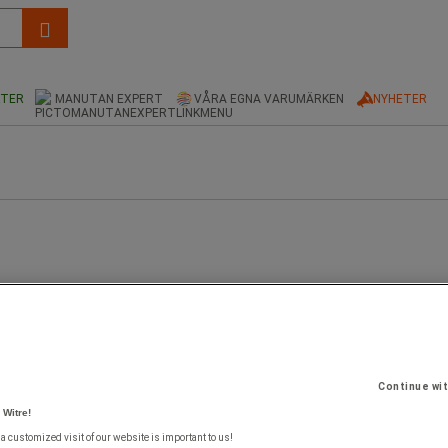
KTER
MANUTAN EXPERT
VÅRA EGNA VARUMÄRKEN
NYHETER
Continue wi
 Witre!
 a customized visit of our website is important to us!