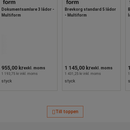
Dokumentsamlare 3 lådor -
Brevkorg standard 5 lådor
Multiform
- Multiform
l
955,00 kr
1 145,00 kr
exkl. moms
exkl. moms
1 193,75 kr inkl. moms
1 431,25 kr inkl. moms
1
styck
styck
Till toppen