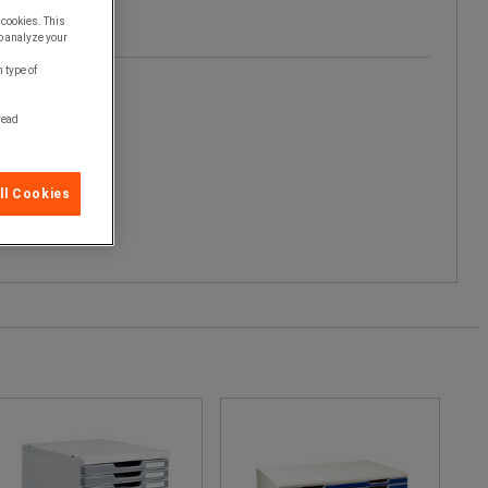
 cookies. This
o analyze your
 type of
 read
ll Cookies