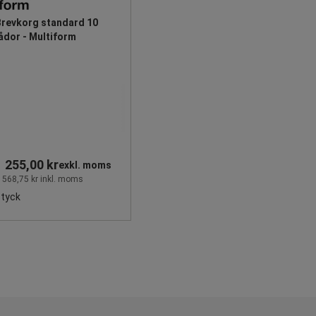
Brevkorg standard 10
ådor - Multiform
1 255,00 kr
exkl. moms
 568,75 kr inkl. moms
styck