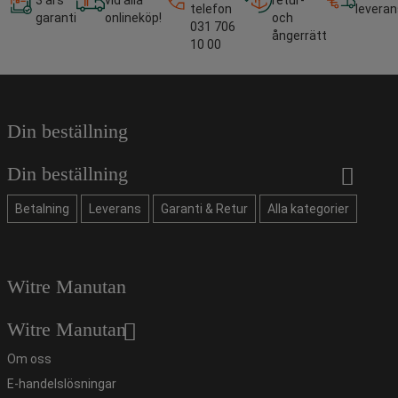
3 års
vid alla
retur-
telefon
leveran
garanti
onlineköp!
och
031 706
ångerrätt
10 00
Din beställning
Din beställning
Betalning
Leverans
Garanti & Retur
Alla kategorier
Witre Manutan
Witre Manutan
Om oss
E-handelslösningar