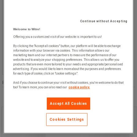
Populära märken
Continue without Accepting
Orgapack
Fasettvärde
Orgapack
(
1
)
(1)
Welcome to Witre!
Offering you a customized visit of our website is important to us!
Pris
By clicking the "Accept all cookies" button, our platform will be able to exchange
information with your browser via cookies. This information allows our
Mellan
Fasettvärde
Mellan 1 000 kr och 2 000 kr
(
1
)
marketing team and our internet partners to measure the performance of our
1 000 kr
website and to analyze your shopping preferences. This allows us to offer you
kr
- kr
products that are even more tailored to your needs and appropriate/personalised
och
advertising. If you would like to learn more about the purposes and preferences
2 000 kr
for each type of cookie, click on "cookie settings".
(1)
Produktlista
Produkter:
( 1 - 1 )
And if you choose to continue your visit without cookies, you're welcome to do that
too! To learn more, you can also read our
cookie policy.
Accept All Cookies
Plastfäste – ORP halvöppet
Cookies Settings
metallhölje - Orgapack
Plastfäste – ORP halvöppet