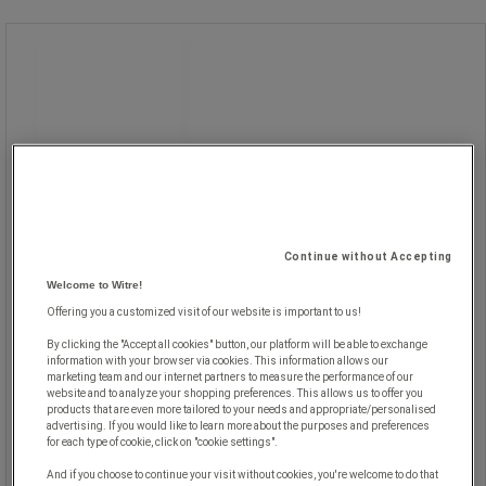
Toner återtillverkad BROTHER TN-
3480 - OWA
Toner återtillverkad BROTHER TN-
3480 - OWA
Återtillverkad toner för Brother-
laserskrivare.
Originalkassett (OEM) insamlad efter
Continue without Accepting
första användning, sorterad,
Welcome to Witre!
demonterad och rengjord.
Slitna delar ersatta.
Offering you a customized visit of our website is important to us!
Påfylld och testad innan den åter
By clicking the "Accept all cookies" button, our platform will be able to exchange
sätts på marknaden.
information with your browser via cookies. This information allows our
marketing team and our internet partners to measure the performance of our
website and to analyze your shopping preferences. This allows us to offer you
products that are even more tailored to your needs and appropriate/personalised
advertising. If you would like to learn more about the purposes and preferences
for each type of cookie, click on "cookie settings".
And if you choose to continue your visit without cookies, you're welcome to do that