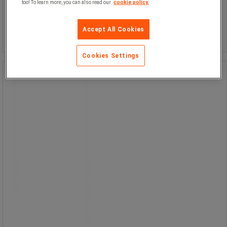
too! To learn more, you can also read our
cookie policy.
799,00 kr
exkl. moms
Jämför
998,75 kr inkl. moms
Accept All Cookies
Köp nu
-
+
styck
Cookies Settings
Toner återtillverkad HP CF289X - OWA
Toner återtillverkad HP CF289X - OWA
Återtillverkad toner för HP-
laserskrivare.
Originalkassett (OEM) insamlad efter
första användning, sorterad,
demonterad och rengjord.
Slitna delar ersatta.
Påfylld och testad innan den åter
sätts på marknaden.