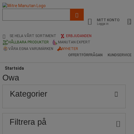
Lista
med
MITT KONTO
föreslagen
Logga in
webbsida
och
SE HELA VÅRT SORTIMENT
ERBJUDANDEN
sökhistorik
HÅLLBARA PRODUKTER
MANUTAN EXPERT
VÅRA EGNA VARUMÄRKEN
NYHETER
OFFERTFÖRFRÅGAN
KUNDSERVICE
Startsida
Owa
Populära
Pris
Nedre
Övre
Kategorier
gräns
gräns
märken
Filtrera på