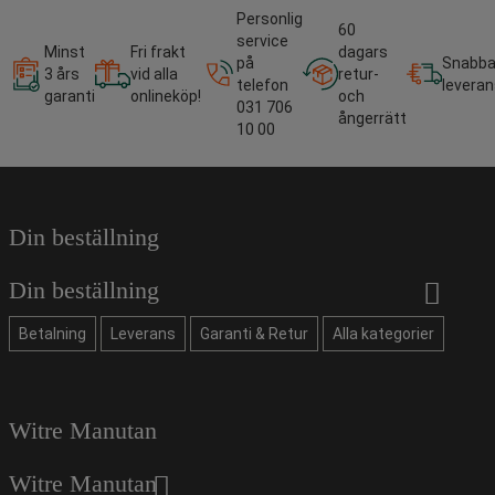
Personlig
60
service
Minst
Fri frakt
dagars
på
Snabb
3 års
vid alla
retur-
telefon
leveran
garanti
onlineköp!
och
031 706
ångerrätt
10 00
Din beställning
Din beställning
Betalning
Leverans
Garanti & Retur
Alla kategorier
Witre Manutan
Witre Manutan