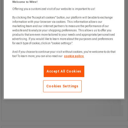
Welcome to Witre!
Sportig och luftig skyddssko.
Offering you a customized visit of our website is important to us!
Marinblå.
By clicking the "Accept all cookies" button, our platform will be able to exchange
Aluminiumtåhätta.
information with your browser via cookies. This information allows our
Ovandel: Microfiber, 3D mesh.
marketing team and our internet partners to measure the performance of our
website and to analyze your shopping preferences. This allows us to offer you
Foder: Extra luftig nylon, mesh.
products that are even more tailored to your needs and appropriate/personalised
Fotbädd: Memorytech.
advertising. If you would like to learn more about the purposes and preferences
Slitsula: XL Extralight komposit.
for each type of cookie, click on "cookie settings".
Överensstämmer med EN ISO
And if you choose to continue your visit without cookies, you're welcome to do that
20345:2011. Kategori: S1P, SRC.
too! To learn more, you can also read our
cookie policy.
Accept All Cookies
Cookies Settings
1 900,00 kr
exkl. moms
Jämför
2 375,00 kr inkl. moms
par
Se 8 alternativ