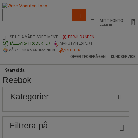
Lista
med
MITT KONTO
föreslagen
Logga in
webbsida
och
SE HELA VÅRT SORTIMENT
ERBJUDANDEN
sökhistorik
HÅLLBARA PRODUKTER
MANUTAN EXPERT
VÅRA EGNA VARUMÄRKEN
NYHETER
OFFERTFÖRFRÅGAN
KUNDSERVICE
Startsida
Reebok
Populära
Pris
Nedre
Övre
Kategorier
gräns
gräns
märken
Filtrera på