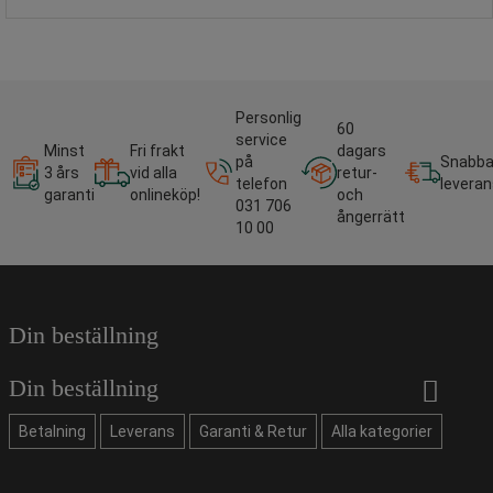
Personlig
60
service
Minst
Fri frakt
dagars
på
Snabb
3 års
vid alla
retur-
telefon
leveran
garanti
onlineköp!
och
031 706
ångerrätt
10 00
Din beställning
Din beställning
Betalning
Leverans
Garanti & Retur
Alla kategorier