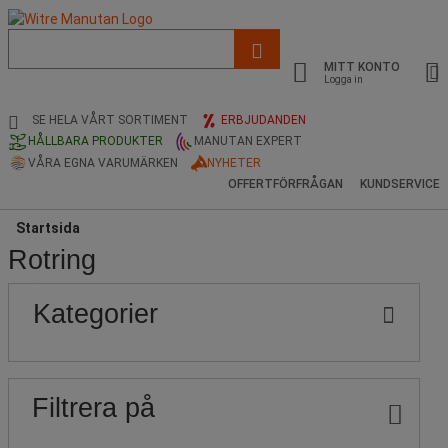
Lista
med
MITT KONTO
föreslagen
Logga in
webbsida
och
SE HELA VÅRT SORTIMENT
ERBJUDANDEN
sökhistorik
HÅLLBARA PRODUKTER
MANUTAN EXPERT
VÅRA EGNA VARUMÄRKEN
NYHETER
OFFERTFÖRFRÅGAN
KUNDSERVICE
Startsida
Rotring
Populära
Pris
Nedre
Övre
Kategorier
gräns
gräns
märken
Filtrera på