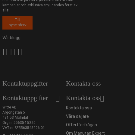
Prenumerera på vårt nyhetsbrev och få våra
kampanjer och exklusiva erbjudanden först av
alla!
Till
nyhetsbrev
Vår blogg
Kontaktuppgifter
Kontakta oss
Kontaktuppgifter
Kontakta oss
Witre AB
Kontakta oss
Argongatan 5
Våra säljare
431 53 Mölndal
Org.nr 556354-5226
Offertförfrågan
VAT.nr SE5563545226-01
Om Manutan Expert