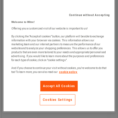
Suddgummi Rapid-Eraser B20 - 20-
pack - rOtring®
Continue without Accepting
Welcome to Witre!
Offering you a customized visit of our website is important to us!
rOtring B20 suddgummi är innovativa
verktyg.
By clicking the "Accept all cookies" button, our platform will be able to exchange
Skrubbningen utförs genom att
information with your browser via cookies. This information allows our
grafitpartiklar och smuts avlägsnas.
marketing team and our internet partners to measure the performance of our
website and to analyze your shopping preferences. This allows us to offer you
Den raderade ytan förblir ren, utan
products that are even more tailored to your needs and appropriate/personalised
synliga spår.
advertising. If you would like to learn more about the purposes and preferences
Gummirester avlägsnas lätt från
for each type of cookie, click on "cookie settings".
underlagets yta.
Det bästa verktyget för att radera
And if you choose to continue your visit without cookies, you're welcome to do that
too! To learn more, you can also read our
cookie policy.
linjer ritade med polymer/grafitpenna,
oavsett ritmedium.
Accept All Cookies
Cookies Settings
449,00 kr
exkl. moms