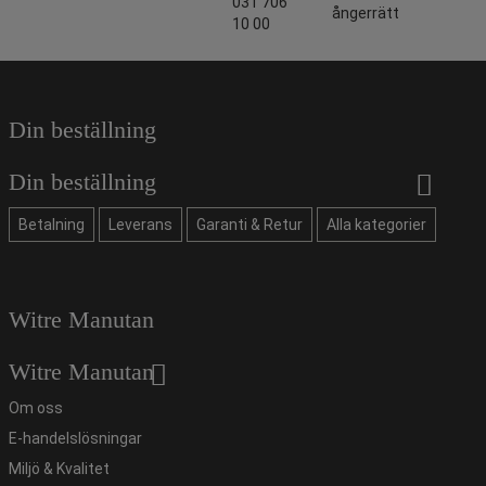
031 706
ångerrätt
10 00
Din beställning
Din beställning
Betalning
Leverans
Garanti & Retur
Alla kategorier
Witre Manutan
Witre Manutan
Om oss
E-handelslösningar
Miljö & Kvalitet