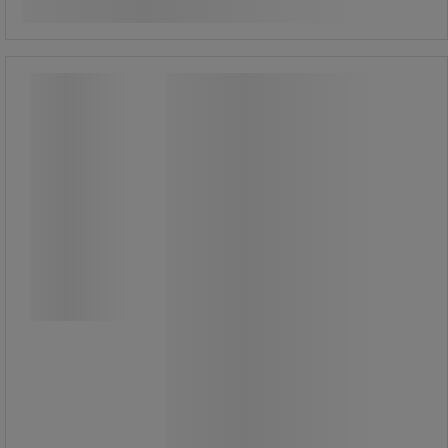
Köp nu
-
+
Lacknafta, 25 L/dunk - Sanego
Lacknafta, 25 L/dunk - Sanego
Lacknafta används som
förtunning/spädning av olje- och
alkydfärger.
Rengör effektivt penslar och övriga
måleriverktyg som används till färger
spädbara med lacknafta.
Lacknafta är också ett utmärkt
rengörings- och
fläckborttagningsmedel av olja och
fett på målade ytor, golv, kakel,
motordelar etc.