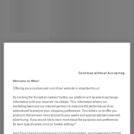
Tar bort oljefilm och insekter.
pH 11,5.
Används outspädd.
Spruta på den torra ytan och torka
med ren duk eller hushållspapper för
att få glasrent.
Innehåller ammoniak.
Continue without Accepting
Från
Welcome to Witre!
81,00 kr
exkl. moms
Offering you a customized visit of our website is important to us!
Jämför
101,25 kr inkl. moms
By clicking the "Accept all cookies" button, our platform will be able to exchange
styck
Se 3 alternativ
information with your browser via cookies. This information allows our
marketing team and our internet partners to measure the performance of our
website and to analyze your shopping preferences. This allows us to offer you
products that are even more tailored to your needs and appropriate/personalised
advertising. If you would like to learn more about the purposes and preferences
for each type of cookie, click on "cookie settings".
Högskummande syratvätt Zanitol
Foam, 200 liter - Sanego
And if you choose to continue your visit without cookies, you're welcome to do that