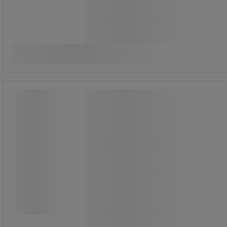
1 370,00 kr
exkl. moms
Jämför
1 712,50 kr inkl. moms
styck
Köp nu
-
+
Skumdämpare H1 utan silikon, 5
L/dunk PH8 - Sanego
Skumdämpare H1 utan silikon, 5
L/dunk PH8 - Sanego
Skumdämpare H1 utan silikon
används för att kontrollera skum bl.a.
i samband med skärvätskor och
andra rengöringsvätskor inom
verkstadsindustrin där man ej önskar
en silikonbaserad skumdämpare.
Klibbar inte.