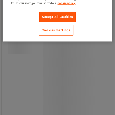
too! To learn more, you can also read our
cookie policy.
Högskummande syratvätt Zanitol
Foam, 200 liter - Sanego
Accept All Cookies
Cookies Settings
Zanitol Foam är ett flytande, surt och
högskummande rengöringsmedel
anpassat för användning inom
livsmedelsindustrin.
Produkten är avsedd för rengöring av
exempelvis produktionsutrustning,
väggar och golv.
Medlet har fettlösande egenskaper
och innehåller korrosionsskydd.
PH-värde: 1,7.
Dosering: Spädes 2–10 % i vatten.
Observera: Får inte blandas med
produkter som innehåller klor.