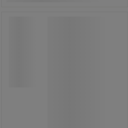
Overalltvättmedel perfectol pro 4
kg/hink - Sanego
Overalltvättmedel perfectol pro 4
kg/hink - Sanego
Perfectol Pro är ett miljöanpassat
tvättmedel speciellt utvecklat för
effektiv rengöring av arbetskläder,
städdukar, entrémattor och moppar.
Perfectol Pro avlägsnar fett, olja, sot
och annan svår smuts.