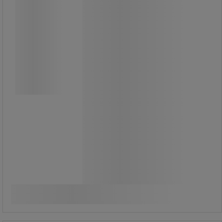
Enkel att skruva fast på
produktförpackningarna och den
sinnrika konstruktionen gör att man
med en lätt handtryckning
portionerar önskad mängd.
Hygieniskt och utan spill.
Förpackningens innehåll utnyttjas till
sista droppen och man slipper
besvärliga flaskpåfyllningar.
365,00 kr
exkl. moms
Jämför
456,25 kr inkl. moms
styck
Köp nu
-
+