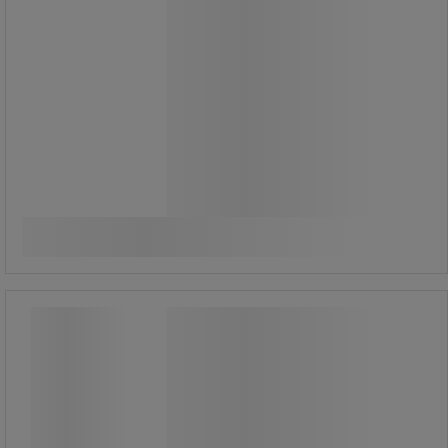
Fullständigt dispergerbar.
Används normalt i koncentrationer på
0,1-0,5%.
1 015,00 kr
exkl. moms
Jämför
1 268,75 kr inkl. moms
Köp nu
-
+
styck
Avfettningsmedel Sanesolv Extra -
Sanego
Avfettningsmedel Sanesolv Extra -
Sanego