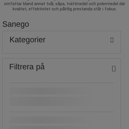
omfattar bland annat tvål, såpa, tvättmedel och polermedel där
kvalitet, effektivitet och pålitlig prestanda står i fokus.
Sanego
Populära
Pris
Nedre
Övre
Kategorier
gräns
gräns
märken
Filtrera på
Populära märken
Sanego
Fasettvärde
Sanego
(
13
)
(13)
Pris
Lägre
Fasettvärde