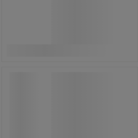
Från
399,00 kr
exkl. moms
Jämför
498,75 kr inkl. moms
styck
Se 2 alternativ
Santech ks rostskyddsmedel, 200
liter - Sanego
Santech ks rostskyddsmedel, 200
liter - Sanego
Rostskyddsmedel/korrosionsinhibitor
för järn och stål.
Används främst i sköljbad efter
avfettning för att förhindra