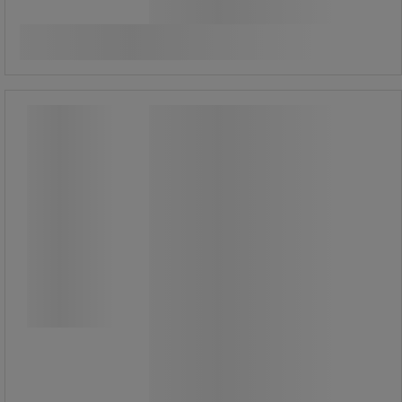
439,00 kr
exkl. moms
Jämför
548,75 kr inkl. moms
Köp nu
-
+
styck
Zanitol plus 28 kg/dunk - Sanego
Zanitol plus 28 kg/dunk - Sanego
Starkt surt rengöringsmedel för
svåra uppgifter.
Speciellt framtaget för rengöring av
sammansättningar av kalk, fett, rost,
silikat etc. samt för rengöring av
oxiderade ytor.
Dosering 5-20% i vatten.