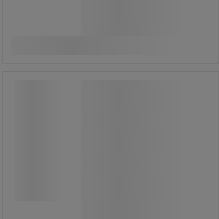
109,00 kr
exkl. moms
Jämför
136,25 kr inkl. moms
styck
Köp nu
-
+
Sanesolv Micro Bio - Sanego
Sanesolv Micro Bio - Sanego
Sanesolv Micro Bio är ett kombinerat
schampo och avfettningsmedel för
rengöring av bilar, bilmotorer,
verkstadsmaskiner etc.
Ersätter traditionella
kallavfettningsmedel.
Applicera med låg- eller
högtrycksaggregat.