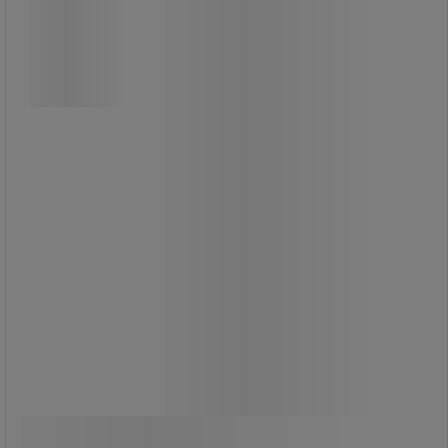
Kallavfettningsmedel Sanesolv,
lågaromatiskt avfettningsmedel för
allmän avfettning och avvaxning.
För många olika typer av
fordons-/industriell rengöring, löser
bland annat olja, tectyl, tjära och
vägsalt.
Medlet är snabbseparerande och är
även verksam på kalla ytor.
Sanesolv kan användas i
smådelstvätt och i tvättmussla.
Appliceras primärt med dimspruta
samt i öppna bad.
Från
359,00 kr
exkl. moms
Jämför
448,75 kr inkl. moms
Se 3 alternativ
styck