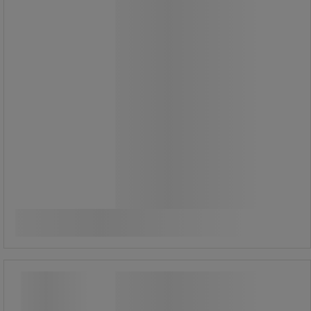
kan användas på både torra och våta
ytor.
Den är Svanenmärkt och kombinerar
miljöhänsyn med kraftfull förmåga
att lösa upp fett och smuts.
Kan appliceras med skurmaskin,
högtryckstvätt, dimspruta eller vid
rekonditionering av fordon.
195,00 kr
exkl. moms
Jämför
243,75 kr inkl. moms
Köp nu
-
+
styck
Spene för bomber, dispenser - Sanego
Spene för bomber, dispenser - Sanego