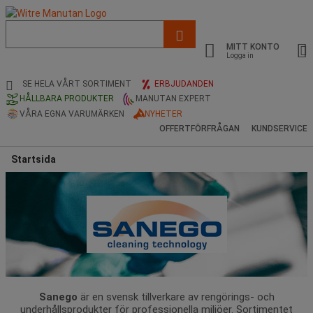
Lista
med
MITT KONTO
föreslagen
Logga in
webbsida
och
SE HELA VÅRT SORTIMENT
ERBJUDANDEN
sökhistorik
HÅLLBARA PRODUKTER
MANUTAN EXPERT
VÅRA EGNA VARUMÄRKEN
NYHETER
OFFERTFÖRFRÅGAN
KUNDSERVICE
Startsida
Sanego
är en svensk tillverkare av rengörings- och
underhållsprodukter för professionella miljöer. Sortimentet