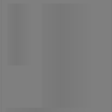
Väggfäste för bomber - Sanego
Väggfäste för bomber - Sanego
Väggfäste i förzinkat järn för 2,5
liters bomber.
Används för att hänga upp behållaren
när spene används för dosering.
Tillverkad i EU och anpassad för enkel
och säker montering.
En hållbar lösning för hygienprodukter
i professionella miljöer.
385,00 kr
exkl. moms
Jämför
481,25 kr inkl. moms
styck