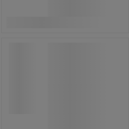
10 230,00 kr
exkl. moms
Jämför
12 787,50 kr inkl. moms
Köp nu
-
+
styck
Avfettningsmedel Solvynol Green -
Sanego
Avfettningsmedel Solvynol Green -
Sanego
Miljömärkt och högalkaliskt
avfettningsmedel med effektiva
rengöringsegenskaper.
Solvynol Green är ett miljöanpassat
alkaliskt rengörings- och
avfettningsmedel som lämpar sig
särskilt väl för fordonstvätt – men
passar även för industriell rengöring
samt rengöring av industrigolv och