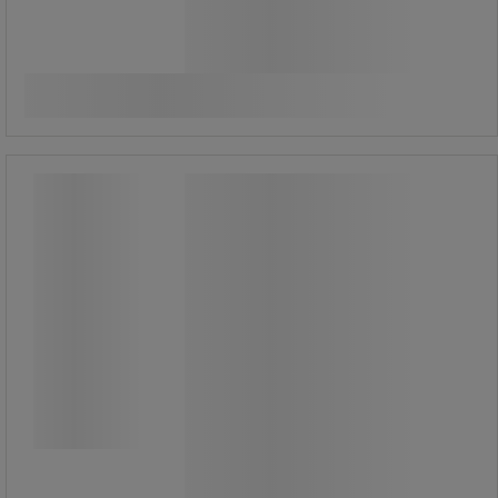
1 325,00 kr
exkl. moms
Jämför
1 656,25 kr inkl. moms
styck
Köp nu
-
+
Snabbwax X-press, 1 liter - Sanego
Snabbwax X-press, 1 liter - Sanego
X-press Wax ger en snabb och
lättarbetad finish på lackerade ytor.
Lämnar inte några rester på plast och
gummidetaljer.
Kan användas över hela bilen.