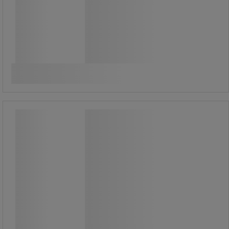
299,00 kr
exkl. moms
373,75 kr inkl. moms
Jämför
styck
Köp nu
-
+
Brevöppnare med 215 mm stålblad -
Sign
Brevöppnare med 215 mm stålblad -
Sign
Praktisk brevöppnare för enkel
öppning av kuvert och paket.
Stålblad på 215 mm kombinerat med
svart plasthandtag ger stabilitet och
säkert grepp.