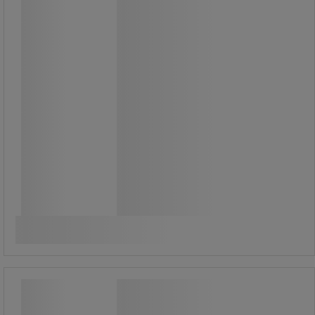
185,00 kr
exkl. moms
231,25 kr inkl. moms
styck
Jämför
Köp nu
-
+
Visitkortsfodral med
tryckknappsstängning - Sign