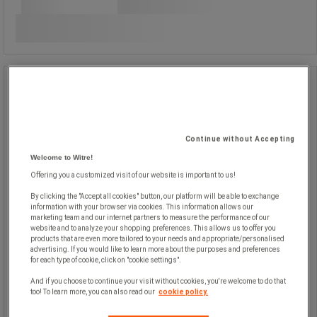
Jämför
Köp nu
-
+
Kassaskrin med bricka - Sign
Kassaskrin med bricka - Sign
Continue without Accepting
Welcome to Witre!
Offering you a customized visit of our website is important to us!
By clicking the "Accept all cookies" button, our platform will be able to exchange
information with your browser via cookies. This information allows our
marketing team and our internet partners to measure the performance of our
Kassalåda med epoxifinish.
website and to analyze your shopping preferences. This allows us to offer you
products that are even more tailored to your needs and appropriate/personalised
Svart plastbricka med fack.
advertising. If you would like to learn more about the purposes and preferences
Kromat metallhandtag.
for each type of cookie, click on "cookie settings".
Säkerhetslås.
And if you choose to continue your visit without cookies, you're welcome to do that
too! To learn more, you can also read our
cookie policy.