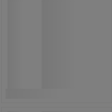
Magnetiskt filttork för torrtorkning av
glasskivor utan att lämna några
märken.
109,00 kr
exkl. moms
136,25 kr inkl. moms
Jämför
styck
Köp nu
-
+