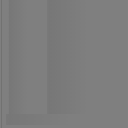
Multifunktionell vagn i
flygplanskabinformat.
Flera lagringsutrymmen för att
organisera dina dokument.
1 325,00 kr
exkl. moms
1 656,25 kr inkl. moms
Jämför
styck
Köp nu
-
+