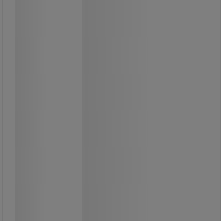
Kassett stämpel 3241/3281 - Sign
Tillbehör till Nummerstämpel 3241
och 3281.
1 275,00 kr
exkl. moms
1 593,75 kr inkl. moms
förp med 6 st
212,50 kr exkl. moms per enhet