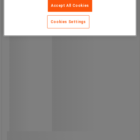
Accept All Cookies
Cookies Settings
Från
129,00 kr
exkl. moms
161,25 kr inkl. moms
styck
Jämför
Se 3 alternativ