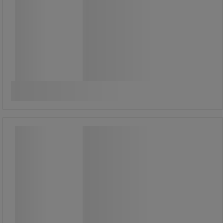
235,00 kr
exkl. moms
293,75 kr inkl. moms
Jämför
styck
Köp nu
-
+
Svart skrivbordsunderlägg med
transparent flik 40x53 cm - Sign
Svart skrivbordsunderlägg med
transparent flik 40x53 cm - Sign
Skrivbordspapper med transparent
flik, perfekt för att hålla anteckningar,
meddelanden eller information nära