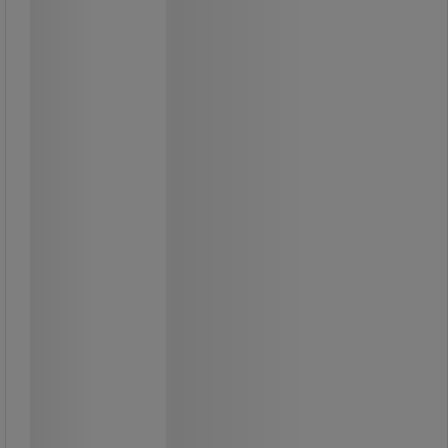
Kruka med extra stark magnet för
glasskivor - Sign
Kruka med extra stark magnet för
glasskivor - Sign
Slagtålig ABS magnetisk pennkruka -
stark och hållbar.
Kan fästas på vilken glasyta som
helst tack vare de fyra magneterna
på baksidan.