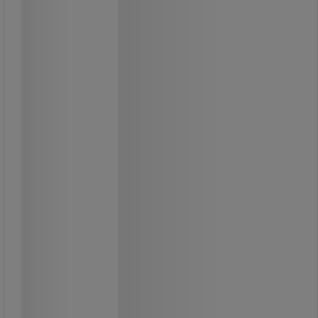
Visitkortsfodral med
tryckknappsstängning - Sign
Genomskinligt och ribbat plastfodral
med tryckknappsstängning.
Extra platt och lätt design perfekt för
resor.
Rymmer cirka 50 visitkort.
35,00 kr
exkl. moms
43,75 kr inkl. moms
Jämför