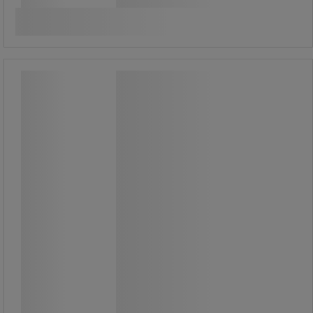
styck
Köp nu
-
+
Genomskinligt skrivbordsunderlägg
40x60 cm - Sign
Genomskinligt skrivbordsunderlägg
40x60 cm - Sign
Förskurna servetter med mjuk
struktur för bekväm skrivning.
Utmärkt stabilitet för att förhindra
glidning under användning.
Praktisk - den är extra tunn och
tillverkad av tvättbar PVC.