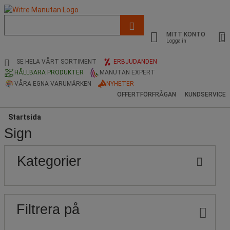
Lista
med
MITT KONTO
föreslagen
Logga in
webbsida
och
SE HELA VÅRT SORTIMENT
ERBJUDANDEN
sökhistorik
HÅLLBARA PRODUKTER
MANUTAN EXPERT
VÅRA EGNA VARUMÄRKEN
NYHETER
OFFERTFÖRFRÅGAN
KUNDSERVICE
Startsida
Sign
Populära
Pris
Nedre
Övre
Kategorier
gräns
gräns
märken
Filtrera på