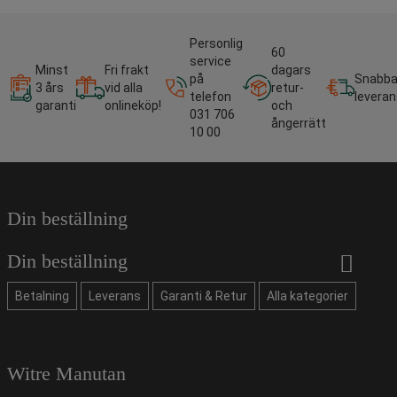
Personlig
60
service
Minst
Fri frakt
dagars
på
Snabb
3 års
vid alla
retur-
telefon
leveran
garanti
onlineköp!
och
031 706
ångerrätt
10 00
Din beställning
Din beställning
Betalning
Leverans
Garanti & Retur
Alla kategorier
Witre Manutan