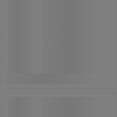
709,00 kr
exkl. moms
886,25 kr inkl. moms
styck
Jämför
Köp nu
-
+
Städsystem - UltraSpin Mini - Vileda
Städsystem - UltraSpin Mini - Vileda