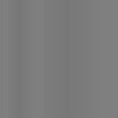
Burk/flasklock till GEO papperskorg -
Vileda
Burk/flasklock som är lätt att
rengöra.
Färgkod för avfallssortering.
Slitstark plastkonstruktion.