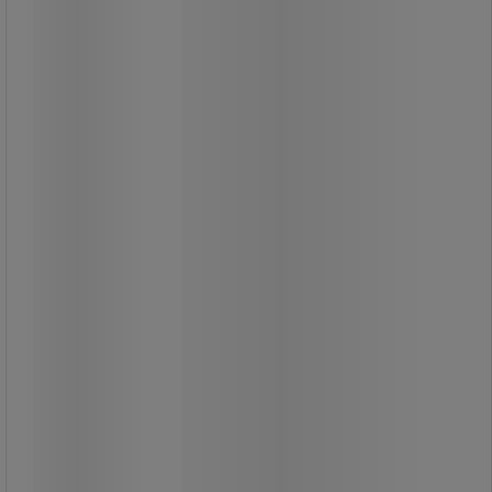
Kompakt system men professionella
rengöringsresultat.
Kompakt press som tillåter snabb
torkning av golv.
Bra rengöringsprestanda tack vare
mikrofibrer.
Robust och lätt hink med invändig
gradering, hällpip och ergonomiskt
handtag.
Färdigt att använda och intuitivt kit -
tillåter vertikal rengöring.