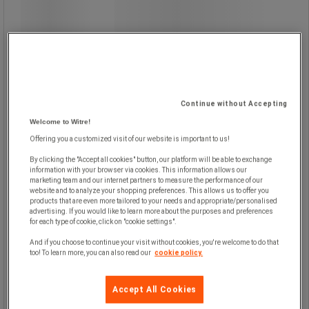
GEO station för selektiv sortering - 55
l och 70 l - Vileda
Continue without Accepting
Stötsäker behållare.
Welcome to Witre!
Enkel rengöring.
Offering you a customized visit of our website is important to us!
Motverkar rost och fingeravtryck.
Kompakt och slimmad design för
By clicking the "Accept all cookies" button, our platform will be able to exchange
trånga utrymmen.
information with your browser via cookies. This information allows our
Enkel hantering genom inbyggda
marketing team and our internet partners to measure the performance of our
handtag.
website and to analyze your shopping preferences. This allows us to offer you
products that are even more tailored to your needs and appropriate/personalised
Inbyggt säckstöd för att hålla påsen
advertising. If you would like to learn more about the purposes and preferences
på plats.
for each type of cookie, click on "cookie settings".
Halkfria gummifötter stabiliserar
soptunnan och skyddar dina golv.
And if you choose to continue your visit without cookies, you're welcome to do that
too! To learn more, you can also read our
cookie policy.
Accept All Cookies