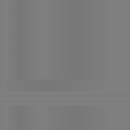
449,00 kr
exkl. moms
561,25 kr inkl. moms
styck
Jämför
Se 3 alternativ
Runt trattlock till station för selektiv
sortering - Iris - Vileda
Runt trattlock till station för selektiv