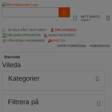
Lista
med
MITT KONTO
föreslagen
Logga in
webbsida
och
SE HELA VÅRT SORTIMENT
ERBJUDANDEN
sökhistorik
HÅLLBARA PRODUKTER
MANUTAN EXPERT
VÅRA EGNA VARUMÄRKEN
NYHETER
OFFERTFÖRFRÅGAN
KUNDSERVICE
Startsida
Vileda
Populära
Pris
Nedre
Övre
Kategorier
gräns
gräns
märken
Filtrera på