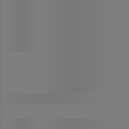
Blått lock med pappersskåra till GEO
papperskorg - Vileda
Lock med pappersfack som är lätt
att rengöra.
Färgkod för avfallssortering.
Slitstark plastkonstruktion.
529,00 kr
exkl. moms
Jämför
661,25 kr inkl. moms
Köp nu
-
+
styck
Burk/flasklock till GEO papperskorg -
Vileda