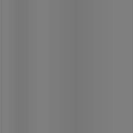
MicroTuff plus mikrofiberduk – Vileda
MicroTuff plus mikrofiberduk – Vileda
Stickad mikrofiberduk som fångar
upp all smuts, även de minsta
partiklarna.
Tar bort fingeravtryck, fläckar och
envis smuts utan tvättmedel.
Kan användas i mycket smutsiga
områden.
Tack vare färgkodningssystemet är
det möjligt att använda en
rengöringsprocess som följer
hygienstandarder.