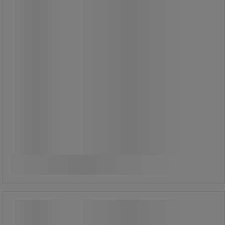
225,00 kr
exkl. moms
281,25 kr inkl. moms
förp med 5 st
45,00 kr exkl. moms per enhet
Jämför
Se 4 alternativ
GEO station för selektiv sortering - 55
l och 70 l - Vileda