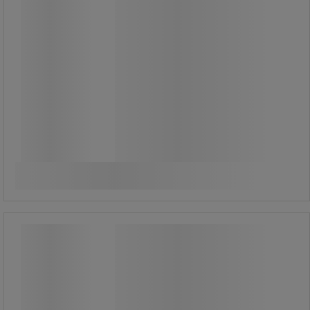
809,00 kr
exkl. moms
1 011,25 kr inkl. moms
styck
Jämför
Köp nu
-
+
Städsystem - UltraSpeed Mini - Vileda
Städsystem - UltraSpeed Mini - Vileda