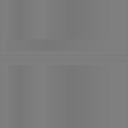
165,00 kr
exkl. moms
206,25 kr inkl. moms
förp med 8 st
20,63 kr exkl. moms per enhet
Jämför
Köp nu
-
+
PowerInox stålsvamp – Set med 2 –
Vileda
PowerInox stålsvamp – Set med 2 –
Vileda
Hållbar svamp som inte tappar
formen, med trådar i rostfritt stål
och polyester som inte fransar sig.
Absorberande skikt som suger upp