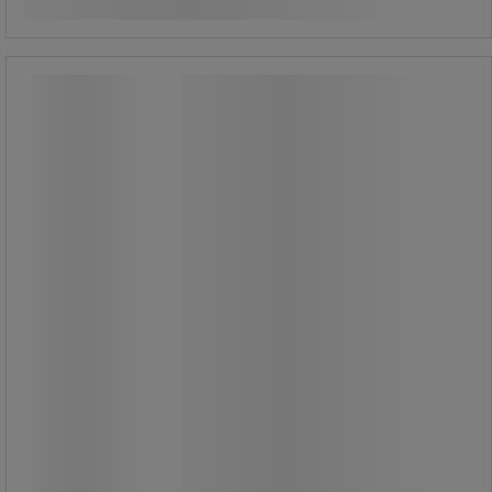
Iris kvadratisk papperskorg - 60 L -
Vileda
Iris kvadratisk papperskorg - 60 L -
Vileda
Slitstark plastbehållare.
Enkel rengöring.
Inbyggd påshållare för att placera
avfallspåsen korrekt.
Halkfria gummifötter skyddar golvet
och stabiliserar papperskorgen.