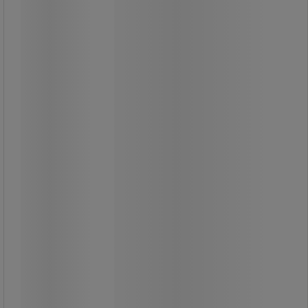
Svamp som avlägsnar svåra fläckar.
Inget behov av kemikalier, tillsätt bara
vatten.
Optimal och enkel borttagning av
envisa fläckar.
Sparar tid – 26 gånger effektivare än
en vanlig mikrofiberduk.
Certifiering: STANDARD 100 från
OEKO-TEX®.