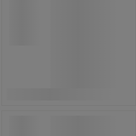
Lock med handtag som är lätt att
rengöra.
Färgkod för avfallssortering.
Slitstark plastkonstruktion.
615,00 kr
exkl. moms
Jämför
768,75 kr inkl. moms
Köp nu
-
+
styck
Blått lock med pappersskåra till GEO
papperskorg - Vileda