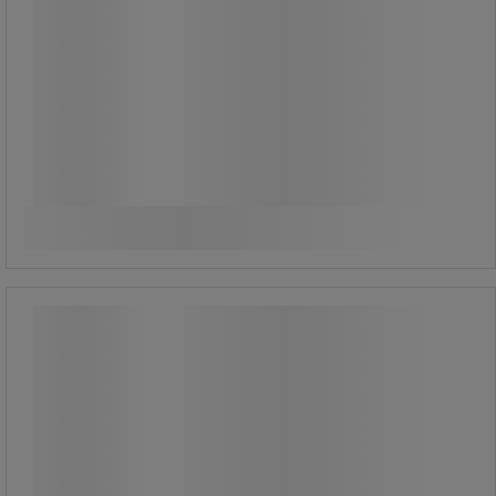
615,00 kr
exkl. moms
768,75 kr inkl. moms
styck
Jämför
Köp nu
-
+
MiraClean stor svamp, vit – Vileda
MiraClean stor svamp, vit – Vileda