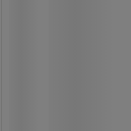
Att använda UltraSpin Mini
golvrengöringssatsen säkerställer
snabb och enkel rengöring.
Pressen är fotmanövrerad och
erbjuder många ergonomiska
fördelar.
Den spanska kvasten uppfanns på
nytt.