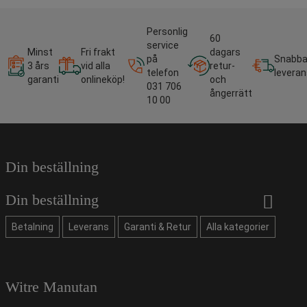
Personlig
60
service
Minst
Fri frakt
dagars
på
Snabb
3 års
vid alla
retur-
telefon
leveran
garanti
onlineköp!
och
031 706
ångerrätt
10 00
Din beställning
Din beställning
Betalning
Leverans
Garanti & Retur
Alla kategorier
Witre Manutan