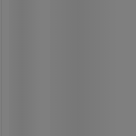
papperskorg - Vileda
Kvadratiskt lock med svängflik till Iris
papperskorg - Vileda
Lättskött kvadratiskt fliklock.
Slitstark plastkonstruktion.