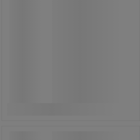
389,00 kr
exkl. moms
486,25 kr inkl. moms
styck
Jämför
Köp nu
-
+
Kvadratiskt lock med svängflik till Iris