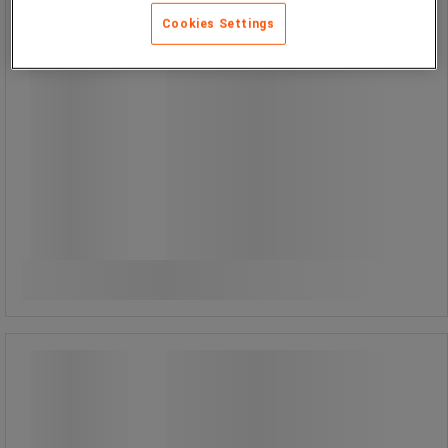
Cookies Settings
Från
839,00 kr
exkl. moms
1 048,75 kr inkl. moms
styck
Jämför
Se 2 alternativ
Handtagslock till GEO papperskorg -
Vileda
Handtagslock till GEO papperskorg -
Vileda