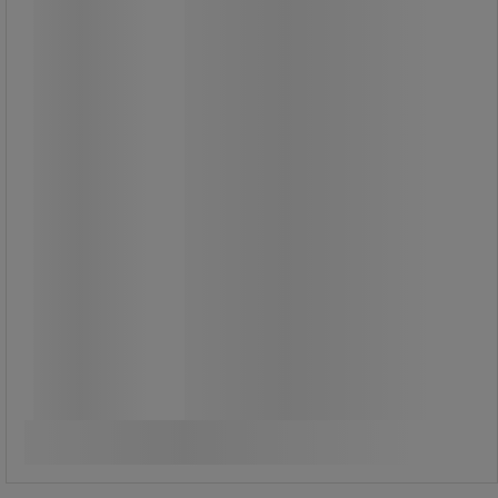
1 195,00 kr
exkl. moms
1 493,75 kr inkl. moms
styck
Jämför
Köp nu
-
+