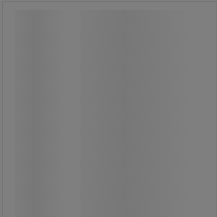
Kvadratiskt trattlock till Iris
papperskorg - Vileda
Kvadratiskt trattlock till Iris
papperskorg - Vileda
Lättskött kvadratiskt trattlock.
Slitstark plastkonstruktion.